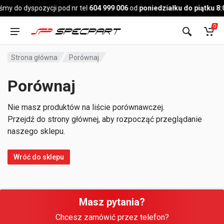
Pojazd
śmy do dyspozycji pod nr tel
604 999 006
od
poniedziałku do piątku 8
0
Strona główna
Porównaj
Porównaj
Nie masz produktów na liście porównawczej.
Przejdź do strony głównej, aby rozpocząć przeglądanie
naszego sklepu.
Wróć do sklepu
Masz pytania?
Chcesz zamówić przez telefon?