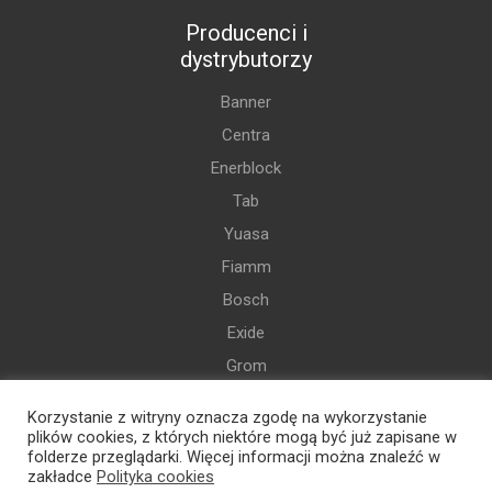
Producenci i
dystrybutorzy
Banner
Centra
Enerblock
Tab
Yuasa
Fiamm
Bosch
Exide
Grom
Varta
Korzystanie z witryny oznacza zgodę na wykorzystanie
i więcej
plików cookies, z których niektóre mogą być już zapisane w
folderze przeglądarki. Więcej informacji można znaleźć w
zakładce
Polityka cookies