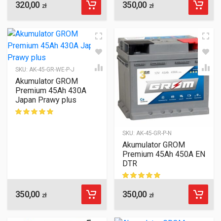
320,00
350,00
ocen klientów
zł
zł
SKU:
AK-45-GR-WE-P-J
Akumulator GROM
Premium 45Ah 430A
Japan Prawy plus
ocen klientów
SKU:
AK-45-GR-P-N
Akumulator GROM
Premium 45Ah 450A EN
DTR
350,00
350,00
ocen klientów
zł
zł