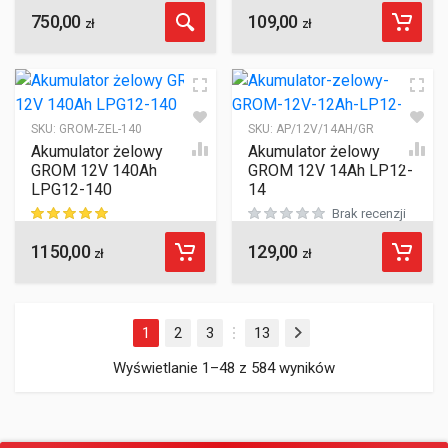
750,00
109,00
ocen klientów
ocen klientów
zł
zł
SKU:
GROM-ZEL-140
SKU:
AP/12V/14AH/GR
Akumulator żelowy
Akumulator żelowy
GROM 12V 140Ah
GROM 12V 14Ah LP12-
LPG12-140
14
Brak recenzji
1150,00
129,00
ocen klientów
zł
zł
1
2
3
13
Następny
…
Wyświetlanie 1–48 z 584 wyników