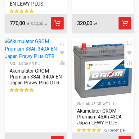
EN LEWY PLUS
770,00
320,00
ocen klientów
zł
910,00
zł
zł
SKU:
AK-38-GR-P-J
Akumulator GROM
Premium 38Ah 340A EN
Japan Prawy Plus DTR
ocen klientów
SKU:
AK-45-GR-WE-L-J
Akumulator GROM
Premium 45Ah 430A
Japan LEWY PLUS
72 Recenzje