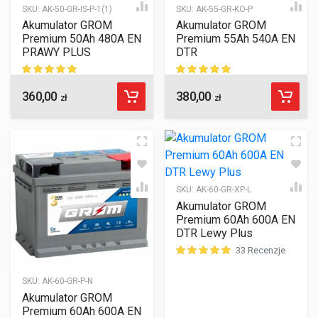
SKU:
AK-50-GR-IS-P-1(1)
SKU:
AK-55-GR-KO-P
Akumulator GROM
Akumulator GROM
Premium 50Ah 480A EN
Premium 55Ah 540A EN
PRAWY PLUS
DTR
360,00
380,00
ocen klientów
ocen klientów
zł
zł
SKU:
AK-60-GR-XP-L
Akumulator GROM
Premium 60Ah 600A EN
DTR Lewy Plus
33 Recenzje
ocen klientów
SKU:
AK-60-GR-P-N
Akumulator GROM
Premium 60Ah 600A EN