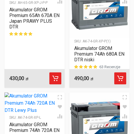
SKU:
AH-65-GR-XP-J-P-P
Akumulator GROM
Premium 65Ah 670A EN
Japan PRAWY PLUS
DTR
SKU:
AK-74-GR-XP-P(1)
ocen klientów
Akumulator GROM
Premium 74Ah 680A EN
DTR niski
63 Recenzje
430,00
490,00
ocen klientów
zł
zł
SKU:
AK-74-GR-XP-L
Akumulator GROM
Premium 74Ah 720A EN