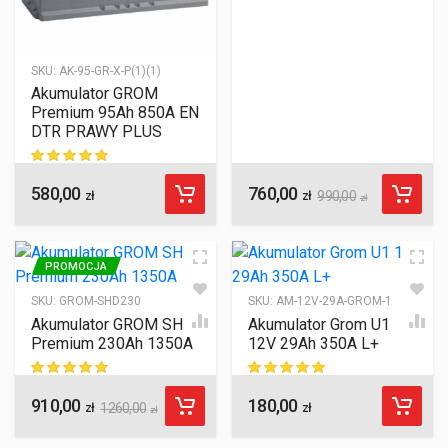
ocen klientów
SKU:
AK-95-GR-X-P(1)(1)
Akumulator GROM
Premium 95Ah 850A EN
DTR PRAWY PLUS
580,00
760,00
ocen klientów
zł
zł
990,00
zł
PROMOCJA
SKU:
GROM-SHD230
SKU:
AM-12V-29A-GROM-1
Akumulator GROM SHD
Akumulator Grom U1
Premium 230Ah 1350A
12V 29Ah 350A L+
910,00
180,00
ocen klientów
ocen klientów
zł
1260,00
zł
zł