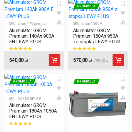
PROMOCJA
SKU:
Grom-140-premium
SKU:
Grom-150CA
Akumulator GROM
Akumulator GROM
Premium 140Ah 900A
Premium 150Ah 950A
EN LEWY PLUS
ze stopką LEWY PLUS
540,00
570,00
ocen klientów
ocen klientów
zł
zł
790,00
zł
PROMOCJA
PROMOCJA
SKU:
AK-180-GR-IS-P
Akumulator GROM
Premium 180Ah 1050A
EN LEWY PLUS