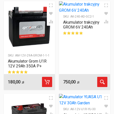
SKU:
AK-240-AD-GC2-1
Akumulator trakcyjny
GROM 6V 240Ah
ocen klientów
SKU:
AM-12V-29A-GROM-1-1-1
Akumulator Grom U1R
12V 29Ah 350A P+
180,00
750,00
ocen klientów
zł
zł
SKU:
AK-12V-U1R-YU-30