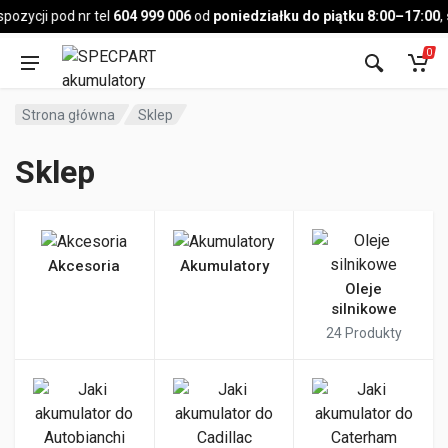
Pojazd
zycji pod nr tel
604 999 006
od
poniedziałku do piątku 8:00–17:00
,
so
0
Strona główna
Sklep
Sklep
Akcesoria
Akumulatory
Oleje
silnikowe
24
Produkty