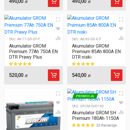
490,00
490,00
ocen klientów
ocen klientów
zł
zł
SKU:
AK-77-GR-XP-P
SKU:
AK-85-GR-X-P
Akumulator GROM
Akumulator GROM
Premium 77Ah 750A EN
Premium 85Ah 800A EN
DTR Prawy Plus
DTR niski
520,00
540,00
ocen klientów
ocen klientów
zł
zł
PROMOCJA
SKU:
GROM-SHD180
Akumulator GROM SHD
Premium 180Ah 1150A
23 Recenzje