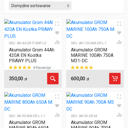
SKU:
AK-44-GR-P-SMF-L0
SKU:
AK-100-MA-GR-L-1
Akumulator Grom 44Ah
Akumulator GROM
420A EN Kostka
MARINE 100Ah 750A
PRAWY PLUS
M31-DC
4 Recenzje
350,00
600,00
ocen klientów
ocen klientów
zł
zł
SKU:
AK-90-MA-GR-L-1-1
SKU:
AK-90-GR-M
Akumulator GROM
Akumulator GROM
MARINE 80Ah 650A
MARINE 90Ah 700A