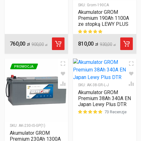
ocen klientów
SKU:
Grom-190CA
Akumulator GROM
Premium 190Ah 1100A
ze stopką LEWY PLUS
760,00
810,00
ocen klientów
zł
900,00
zł
930,00
zł
zł
PROMOCJA
SKU:
AK-38-GR-L-J
Akumulator GROM
Premium 38Ah 340A EN
Japan Lewy Plus DTR
73 Recenzje
ocen klientów
SKU:
AK-230-IS-GP(1)
Akumulator GROM
Premium 230Ah 1300A