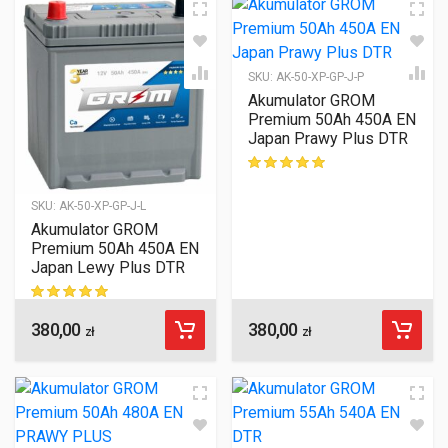
SKU:
AK-50-XP-GP-J-P
Akumulator GROM
Premium 50Ah 450A EN
Japan Prawy Plus DTR
ocen klientów
SKU:
AK-50-XP-GP-J-L
Akumulator GROM
Premium 50Ah 450A EN
Japan Lewy Plus DTR
380,00
380,00
ocen klientów
zł
zł