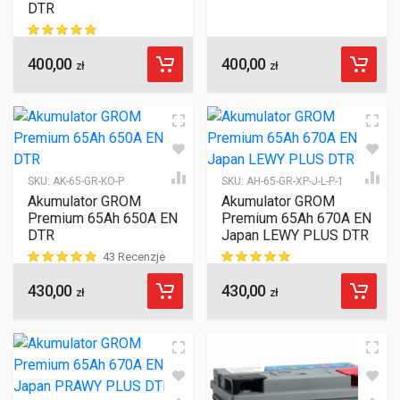
DTR
400,00
400,00
ocen klientów
zł
zł
SKU:
AK-65-GR-KO-P
SKU:
AH-65-GR-XP-J-L-P-1
Akumulator GROM
Akumulator GROM
Premium 65Ah 650A EN
Premium 65Ah 670A EN
DTR
Japan LEWY PLUS DTR
43 Recenzje
430,00
430,00
ocen klientów
ocen klientów
zł
zł