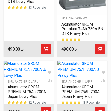
DTR Lewy Plus
33 Recenzje
ocen klientów
SKU:
AK-74-GR-P-W
Akumulator GROM
Premium 74Ah 720A EN
DTR Prawy Plus
490,00
490,00
ocen klientów
zł
zł
SKU:
AK-75-GR-X-JAP-L-1
SKU:
AK-75-GR-X-JAP-P
Akumulator GROM
Akumulator GROM
PREMIUM 75Ah 700A
PREMIUM 75Ah 700A
Japan Lewy Plus
Japan Prawy Plus
32 Recenzje
33 Recenzje