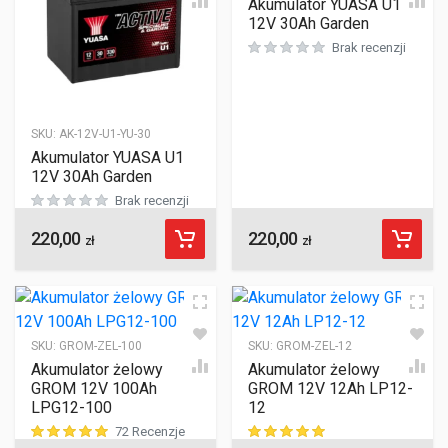
Akumulator YUASA U1R
12V 30Ah Garden
Brak recenzji
SKU:
AK-12V-U1-YU-30
Akumulator YUASA U1
12V 30Ah Garden
Brak recenzji
220,00
220,00
zł
zł
SKU:
GROM-ZEL-100
SKU:
GROM-ZEL-12
Akumulator żelowy
Akumulator żelowy
GROM 12V 100Ah
GROM 12V 12Ah LP12-
LPG12-100
12
72 Recenzje