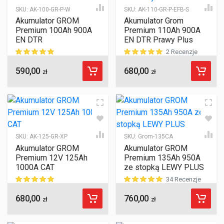
SKU:
AK-100-GR-P-W
SKU:
AK-110-GR-P-EFB-S
Akumulator GROM
Akumulator Grom
Premium 100Ah 900A
Premium 110Ah 900A
EN DTR
EN DTR Prawy Plus
2 Recenzje
590,00
680,00
ocen klientów
ocen klientów
zł
zł
SKU:
AK-125-GR-XP
SKU:
Grom-135CA
Akumulator GROM
Akumulator GROM
Premium 12V 125Ah
Premium 135Ah 950A
1000A CAT
ze stopką LEWY PLUS
34 Recenzje
680,00
760,00
ocen klientów
ocen klientów
zł
zł