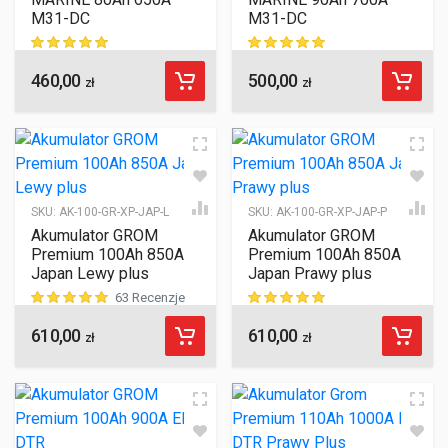
M31-DC
M31-DC
460,00
500,00
ocen klientów
ocen klientów
zł
zł
SKU:
AK-100-GR-XP-JAP-L
SKU:
AK-100-GR-XP-JAP-P
Akumulator GROM
Akumulator GROM
Premium 100Ah 850A
Premium 100Ah 850A
Japan Lewy plus
Japan Prawy plus
63 Recenzje
610,00
610,00
ocen klientów
ocen klientów
zł
zł