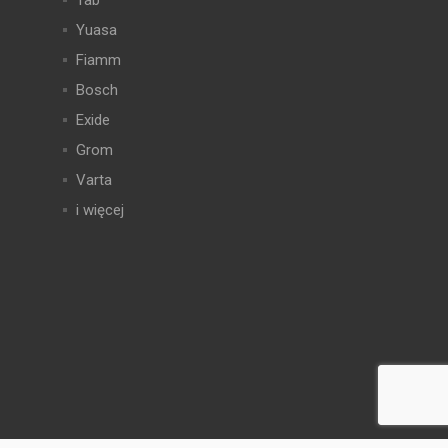
Tab
Yuasa
Fiamm
Bosch
Exide
Grom
Varta
i więcej