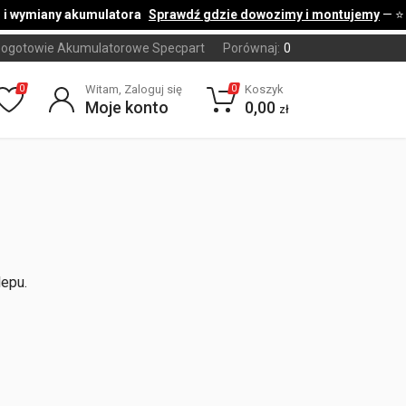
i wymiany akumulatora
Sprawdź gdzie dowozimy i montujemy
— ⭐
ogotowie Akumulatorowe Specpart
Porównaj:
0
Witam, Zaloguj się
Koszyk
0
0
Moje konto
0,00
zł
lepu.