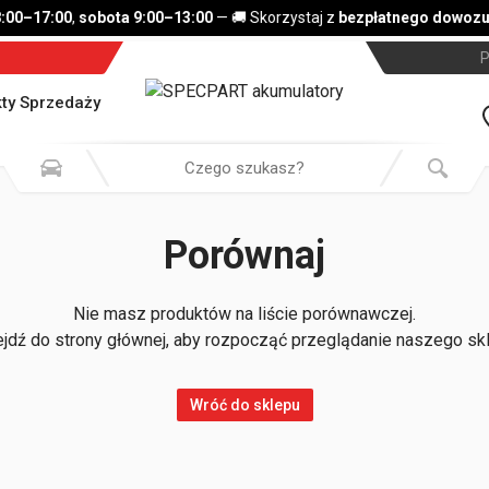
8:00–17:00
,
sobota 9:00–13:00
— 🚚 Skorzystaj z
bezpłatnego dowozu 
P
ty Sprzedaży
Porównaj
Nie masz produktów na liście porównawczej.
jdź do strony głównej, aby rozpocząć przeglądanie naszego sk
Wróć do sklepu