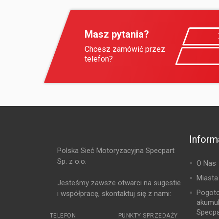
Masz pytania?
Chcesz zamówić przez
telefon?
Inform
Polska Sieć Motoryzacyjna Specpart
Sp. z o.o.
O Nas
Miasta
Jesteśmy zawsze otwarci na sugestie
Pogot
i współpracę, skontaktuj się z nami:
akumu
Specpa
TELEFON
PUNKTY SPRZEDAŻY