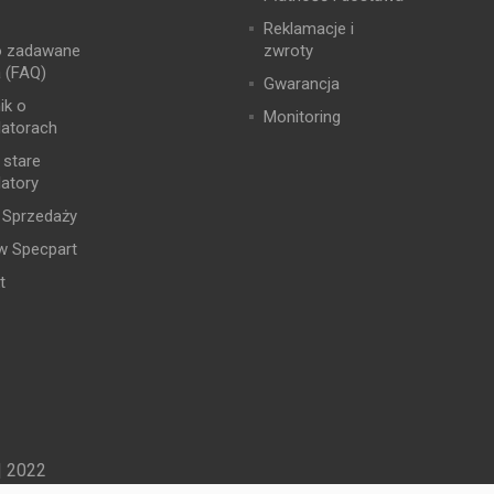
Reklamacje i
o zadawane
zwroty
a (FAQ)
Gwarancja
ik o
Monitoring
atorach
 stare
atory
 Sprzedaży
w Specpart
t
| 2022