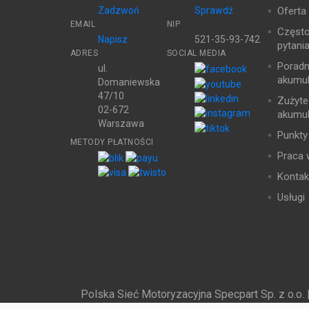
Zadzwoń
Sprawdź
Oferta
EMAIL
NIP
Częst
Napisz
521-35-93-742
pytani
ADRES
SOCIAL MEDIA
Poradn
ul.
akumul
Domaniewska
47/10
Zużyte
02-672
akumul
Warszawa
Punkty
METODY PŁATNOŚCI
Praca 
Kontak
Usługi
Polska Sieć Motoryzacyjna Specpart Sp. z o.o. 