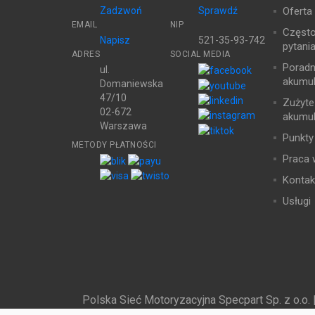
Zadzwoń
Sprawdź
Oferta
EMAIL
NIP
Częst
Napisz
521-35-93-742
pytani
ADRES
SOCIAL MEDIA
Poradn
ul.
akumul
Domaniewska
47/10
Zużyte
02-672
akumul
Warszawa
Punkty
METODY PŁATNOŚCI
Praca 
Kontak
Usługi
Polska Sieć Motoryzacyjna Specpart Sp. z o.o. 