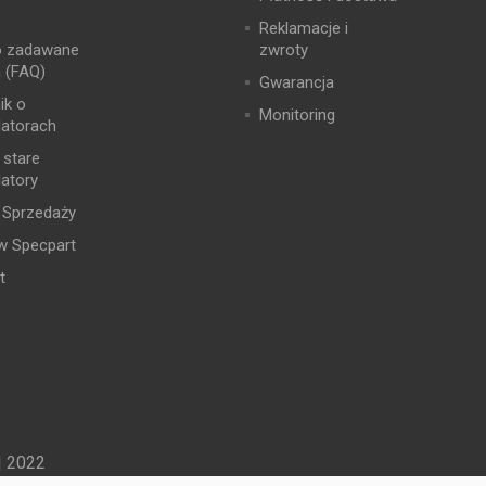
Reklamacje i
o zadawane
zwroty
a (FAQ)
Gwarancja
ik o
Monitoring
atorach
 stare
atory
 Sprzedaży
w Specpart
t
| 2022