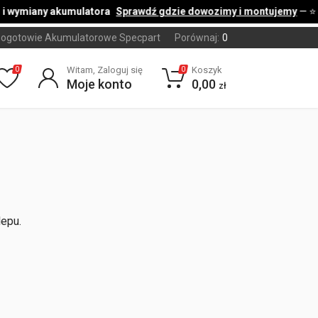
i wymiany akumulatora
Sprawdź gdzie dowozimy i montujemy
— ⭐
ogotowie Akumulatorowe Specpart
Porównaj:
0
Witam, Zaloguj się
Koszyk
0
0
Moje konto
0,00
zł
lepu.