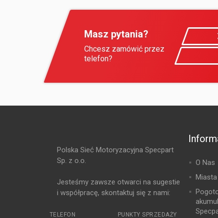
Masz pytania?
Chcesz zamówić przez
telefon?
Inform
Polska Sieć Motoryzacyjna Specpart
Sp. z o.o.
O Nas
Miasta
Jesteśmy zawsze otwarci na sugestie
Pogot
i współpracę, skontaktuj się z nami:
akumu
Specpa
TELEFON
PUNKTY SPRZEDAŻY