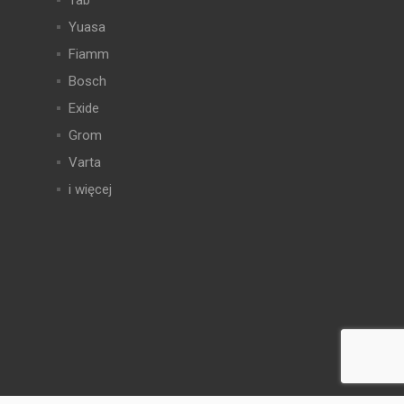
Tab
Yuasa
Fiamm
Bosch
Exide
Grom
Varta
i więcej