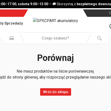
:00–17:00
,
sobota 9:00–13:00
— 🚚 Skorzystaj z
bezpłatnego dowozu 
P
ty Sprzedaży
Porównaj
Nie masz produktów na liście porównawczej.
jdź do strony głównej, aby rozpocząć przeglądanie naszego sk
Wróć do sklepu