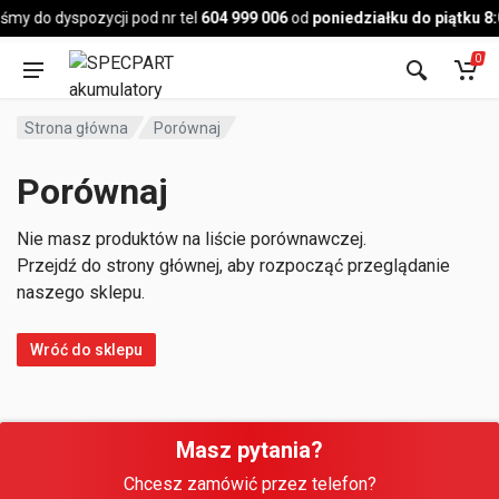
Pojazd
śmy do dyspozycji pod nr tel
604 999 006
od
poniedziałku do piątku 8
0
Strona główna
Porównaj
Porównaj
Nie masz produktów na liście porównawczej.
Przejdź do strony głównej, aby rozpocząć przeglądanie
naszego sklepu.
Wróć do sklepu
Masz pytania?
Chcesz zamówić przez telefon?