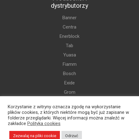
dystrybutorzy
Banner
Centra
Enerblock
Tab
Yuasa
Fiamm
Bosch
Exide
Grom
Varta
Korzystanie z witryny oznacza zgodę na wykorzystanie
i więcej
plików cookies, z których niektóre mogą być już zapisane w
folderze przeglądarki. Więcej informacji można znaleźć w
zakładce
Polityka cookies
Zezwalaj na pliki cookie
Odrzuć