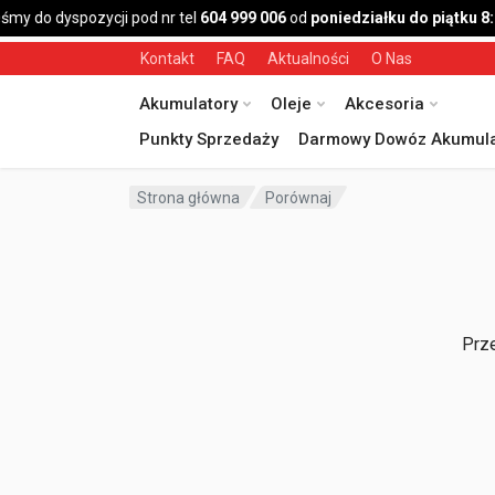
śmy do dyspozycji pod nr tel
604 999 006
od
poniedziałku do piątku 8
Kontakt
FAQ
Aktualności
O Nas
Akumulatory
Oleje
Akcesoria
Punkty Sprzedaży
Darmowy Dowóz Akumula
Strona główna
Porównaj
Prze