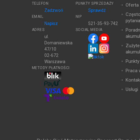
TELEFON
PUNKTY SPRZEDAŻY
Oferta
Zadzwoń
Sprawdź
Częst
EMAIL
NIP
pytani
Napisz
521-35-93-742
Poradn
ADRES
SOCIAL MEDIA
akumul
ul.
Domaniewska
Zużyte
47/10
akumul
02-672
Punkty
Warszawa
METODY PŁATNOŚCI
Praca 
Kontak
Usługi