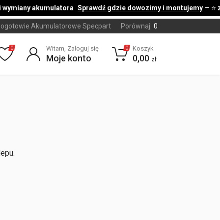
 wymiany akumulatora
Sprawdź gdzie dowozimy i montujemy
— ⭐
z
ogotowie Akumulatorowe Specpart
Porównaj:
0
Witam, Zaloguj się
Koszyk
0
0
Moje konto
0,00
zł
lepu.