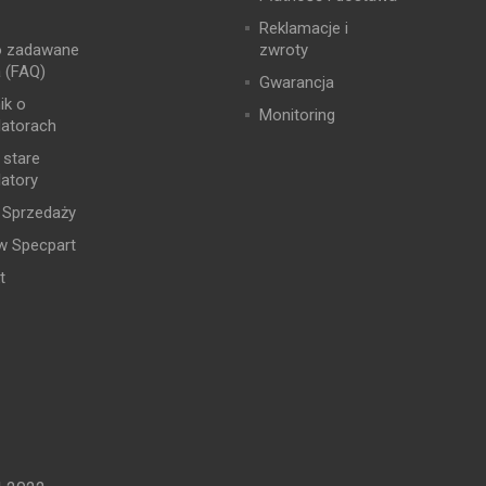
Reklamacje i
o zadawane
zwroty
a (FAQ)
Gwarancja
ik o
Monitoring
atorach
 stare
atory
 Sprzedaży
w Specpart
t