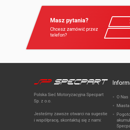
Masz pytania?
Chcesz zamówić przez
telefon?
Inform
Polska Sieć Motoryzacyjna Specpart
O Nas
Sp. z o.o.
Miasta
Jesteśmy zawsze otwarci na sugestie
Pogot
i współpracę, skontaktuj się z nami:
akumu
Specpa