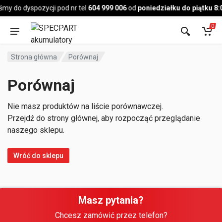
Pojazd
śmy do dyspozycji pod nr tel
604 999 006
od
poniedziałku do piątku 8:
0
Strona główna
Porównaj
Porównaj
Nie masz produktów na liście porównawczej.
Przejdź do strony głównej, aby rozpocząć przeglądanie
naszego sklepu.
Wróć do sklepu
Masz pytania?
Chcesz zamówić przez telefon?