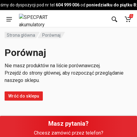
Pojazd
śmy do dyspozycji pod nr tel
604 999 006
od
poniedziałku do piątku 8
0
Strona główna
Porównaj
Porównaj
Nie masz produktów na liście porównawczej.
Przejdź do strony głównej, aby rozpocząć przeglądanie
naszego sklepu.
Wróć do sklepu
Masz pytania?
Chcesz zamówić przez telefon?