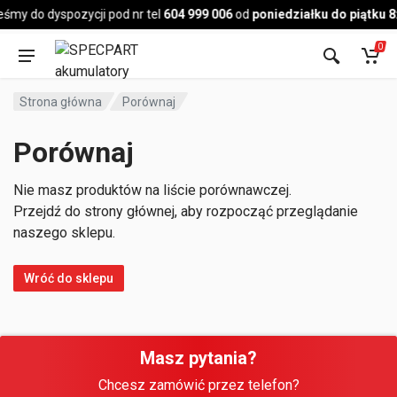
Pojazd
eśmy do dyspozycji pod nr tel
604 999 006
od
poniedziałku do piątku 8
0
Strona główna
Porównaj
Porównaj
Nie masz produktów na liście porównawczej.
Przejdź do strony głównej, aby rozpocząć przeglądanie
naszego sklepu.
Wróć do sklepu
Masz pytania?
Chcesz zamówić przez telefon?