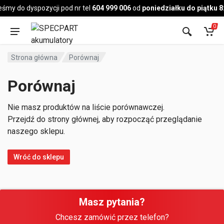
Pojazd
eśmy do dyspozycji pod nr tel
604 999 006
od
poniedziałku do piątku 8
0
Strona główna
Porównaj
Porównaj
Nie masz produktów na liście porównawczej.
Przejdź do strony głównej, aby rozpocząć przeglądanie
naszego sklepu.
Wróć do sklepu
Masz pytania?
Chcesz zamówić przez telefon?