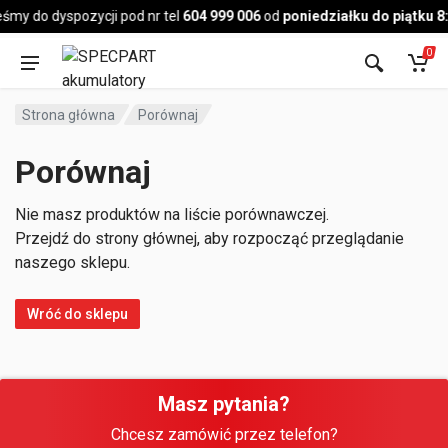
Pojazd
śmy do dyspozycji pod nr tel
604 999 006
od
poniedziałku do piątku 8
0
Strona główna
Porównaj
Porównaj
Nie masz produktów na liście porównawczej.
Przejdź do strony głównej, aby rozpocząć przeglądanie
naszego sklepu.
Wróć do sklepu
Masz pytania?
Chcesz zamówić przez telefon?