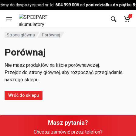
Pojazd
śmy do dyspozycji pod nr tel
604 999 006
od
poniedziałku do piątku 8
0
Strona główna
Porównaj
Porównaj
Nie masz produktów na liście porównawczej.
Przejdź do strony głównej, aby rozpocząć przeglądanie
naszego sklepu.
Wróć do sklepu
Masz pytania?
Chcesz zamówić przez telefon?