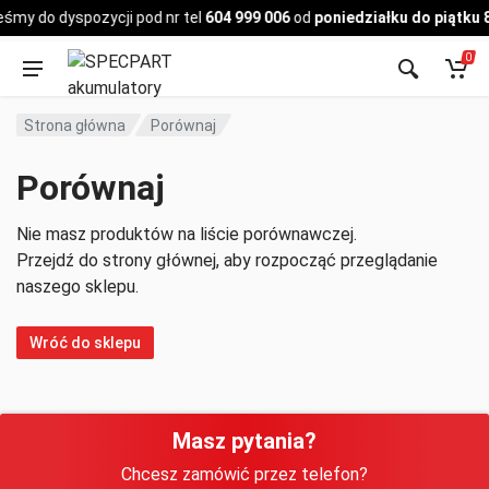
Pojazd
śmy do dyspozycji pod nr tel
604 999 006
od
poniedziałku do piątku 
0
Strona główna
Porównaj
Porównaj
Nie masz produktów na liście porównawczej.
Przejdź do strony głównej, aby rozpocząć przeglądanie
naszego sklepu.
Wróć do sklepu
Masz pytania?
Chcesz zamówić przez telefon?