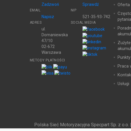
Zadzwoń
Sprawdź
Oferta
EMAIL
NIP
Częst
Napisz
521-35-93-742
pytani
ADRES
SOCIAL MEDIA
Poradn
ul.
akumul
Domaniewska
47/10
Zużyte
02-672
akumul
Warszawa
Punkty
METODY PŁATNOŚCI
Praca 
Kontak
Usługi
Polska Sieć Motoryzacyjna Specpart Sp. z o.o. 