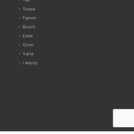
Tab
Yuasa
Fiamm
Bosch
Exide
Grom
Varta
i więcej