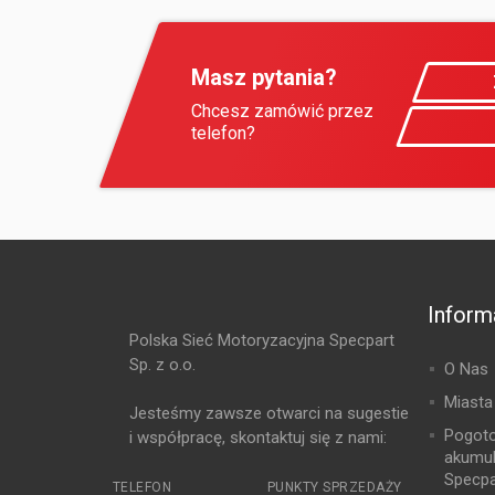
Masz pytania?
Chcesz zamówić przez
telefon?
Inform
Polska Sieć Motoryzacyjna Specpart
Sp. z o.o.
O Nas
Miasta
Jesteśmy zawsze otwarci na sugestie
Pogot
i współpracę, skontaktuj się z nami:
akumu
Specpa
TELEFON
PUNKTY SPRZEDAŻY