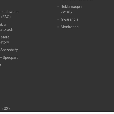
Reklamacje i
o zadawane
zwroty
a (FAQ)
Gwarancja
ik o
Monitoring
atorach
 stare
atory
 Sprzedaży
w Specpart
t
| 2022