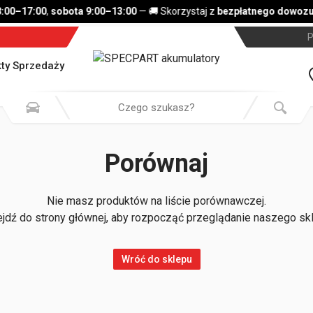
8:00–17:00
,
sobota 9:00–13:00
— 🚚 Skorzystaj z
bezpłatnego dowozu 
P
ty Sprzedaży
Porównaj
Nie masz produktów na liście porównawczej.
jdź do strony głównej, aby rozpocząć przeglądanie naszego sk
Wróć do sklepu