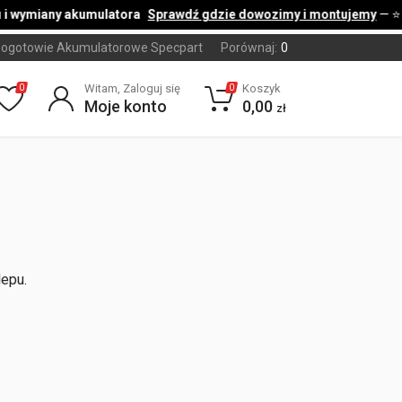
i wymiany akumulatora
Sprawdź gdzie dowozimy i montujemy
— ⭐
ogotowie Akumulatorowe Specpart
Porównaj:
0
Witam, Zaloguj się
Koszyk
0
0
Moje konto
0,00
zł
lepu.