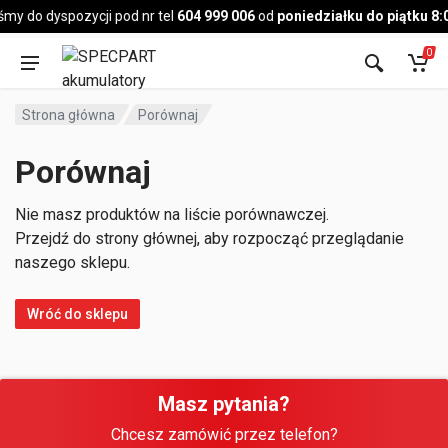
Pojazd
my do dyspozycji pod nr tel
604 999 006
od
poniedziałku do piątku 8:
0
Strona główna
Porównaj
Porównaj
Nie masz produktów na liście porównawczej.
Przejdź do strony głównej, aby rozpocząć przeglądanie
naszego sklepu.
Wróć do sklepu
Masz pytania?
Chcesz zamówić przez telefon?