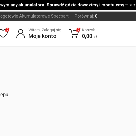
 wymiany akumulatora
Sprawdź gdzie dowozimy i montujemy
— ⭐
z
ogotowie Akumulatorowe Specpart
Porównaj:
0
Witam, Zaloguj się
Koszyk
0
0
Moje konto
0,00
zł
lepu.