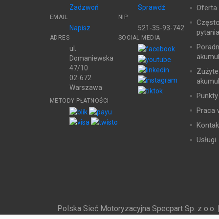
Zadzwoń
Sprawdź
Oferta
EMAIL
NIP
Częst
Napisz
521-35-93-742
pytani
ADRES
SOCIAL MEDIA
Poradn
ul.
akumul
Domaniewska
47/10
Zużyte
02-672
akumul
Warszawa
Punkty
METODY PŁATNOŚCI
Praca 
Kontak
Usługi
Polska Sieć Motoryzacyjna Specpart Sp. z o.o. 