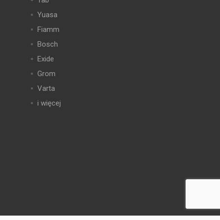
Tab
Yuasa
Fiamm
Bosch
Exide
Grom
Varta
i więcej