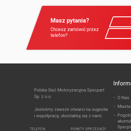
Masz pytania?
Chcesz zamówić przez
telefon?
Inform
Polska Sieć Motoryzacyjna Specpart
Sp. z o.o.
O Nas
Miasta
Jesteśmy zawsze otwarci na sugestie
Pogot
i współpracę, skontaktuj się z nami:
akumu
Specpa
TELEFON
PUNKTY SPRZEDAŻY