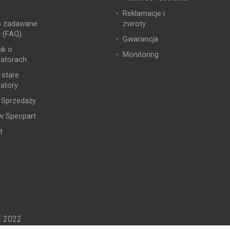
Reklamacje i
o zadawane
zwroty
a (FAQ)
Gwarancja
ik o
Monitoring
atorach
 stare
atory
 Sprzedaży
w Specpart
t
| 2022