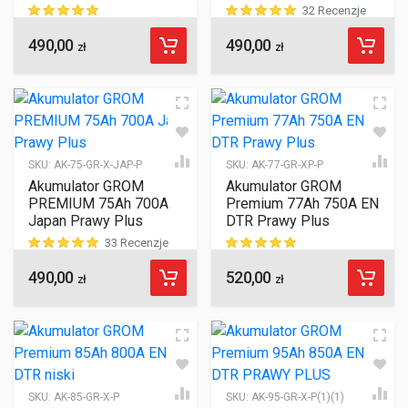
32 Recenzje
490,00
490,00
ocen klientów
ocen klientów
zł
zł
SKU:
AK-75-GR-X-JAP-P
SKU:
AK-77-GR-XP-P
Akumulator GROM
Akumulator GROM
PREMIUM 75Ah 700A
Premium 77Ah 750A EN
Japan Prawy Plus
DTR Prawy Plus
33 Recenzje
490,00
520,00
ocen klientów
ocen klientów
zł
zł
SKU:
AK-85-GR-X-P
SKU:
AK-95-GR-X-P(1)(1)