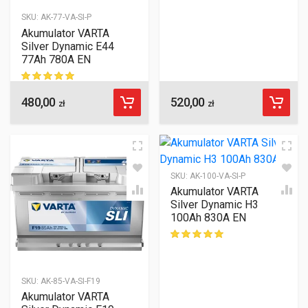
SKU:
AK-77-VA-SI-P
Akumulator VARTA
Silver Dynamic E44
77Ah 780A EN
480,00
520,00
ocen klientów
zł
zł
SKU:
AK-100-VA-SI-P
Akumulator VARTA
Silver Dynamic H3
100Ah 830A EN
ocen klientów
SKU:
AK-85-VA-SI-F19
Akumulator VARTA