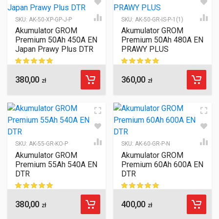
SKU:
AK-50-XP-GP-J-P
SKU:
AK-50-GR-IS-P-1(1)
Akumulator GROM
Akumulator GROM
Premium 50Ah 450A EN
Premium 50Ah 480A EN
Japan Prawy Plus DTR
PRAWY PLUS
380,00
360,00
ocen klientów
ocen klientów
zł
zł
SKU:
AK-55-GR-KO-P
SKU:
AK-60-GR-P-N
Akumulator GROM
Akumulator GROM
Premium 55Ah 540A EN
Premium 60Ah 600A EN
DTR
DTR
380,00
400,00
ocen klientów
ocen klientów
zł
zł