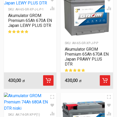
SKU:
AH-65-GR-XP-J-L-P-1
Akumulator GROM
Premium 65Ah 670A EN
Japan LEWY PLUS DTR
ocen klientów
SKU:
AH-65-GR-XP-J-P-P
Akumulator GROM
Premium 65Ah 670A EN
Japan PRAWY PLUS
DTR
430,00
430,00
ocen klientów
zł
zł
SKU:
AK-74-GR-XP-P(1)