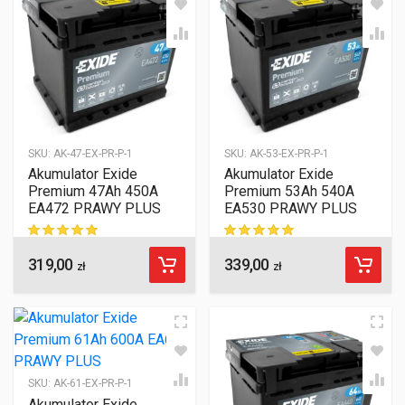
SKU:
AK-47-EX-PR-P-1
SKU:
AK-53-EX-PR-P-1
Akumulator Exide
Akumulator Exide
Premium 47Ah 450A
Premium 53Ah 540A
EA472 PRAWY PLUS
EA530 PRAWY PLUS
319,00
339,00
ocen klientów
ocen klientów
zł
zł
SKU:
AK-61-EX-PR-P-1
Akumulator Exide