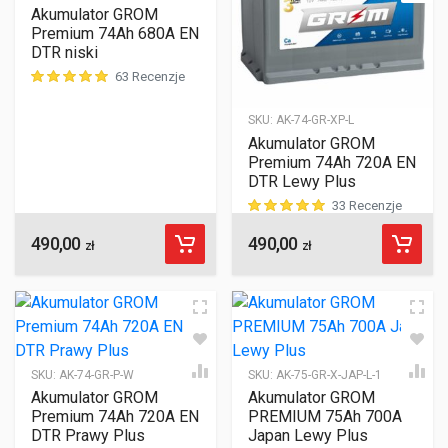
Akumulator GROM
Premium 74Ah 680A EN
DTR niski
63 Recenzje
ocen klientów
SKU:
AK-74-GR-XP-L
Akumulator GROM
Premium 74Ah 720A EN
DTR Lewy Plus
33 Recenzje
490,00
490,00
ocen klientów
zł
zł
SKU:
AK-74-GR-P-W
SKU:
AK-75-GR-X-JAP-L-1
Akumulator GROM
Akumulator GROM
Premium 74Ah 720A EN
PREMIUM 75Ah 700A
DTR Prawy Plus
Japan Lewy Plus