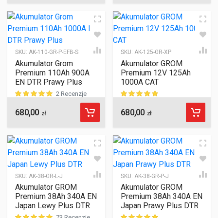
SKU:
AK-110-GR-P-EFB-S
SKU:
AK-125-GR-XP
Akumulator Grom
Akumulator GROM
Premium 110Ah 900A
Premium 12V 125Ah
EN DTR Prawy Plus
1000A CAT
2 Recenzje
680,00
680,00
ocen klientów
ocen klientów
zł
zł
SKU:
AK-38-GR-L-J
SKU:
AK-38-GR-P-J
Akumulator GROM
Akumulator GROM
Premium 38Ah 340A EN
Premium 38Ah 340A EN
Japan Lewy Plus DTR
Japan Prawy Plus DTR
73 Recenzje