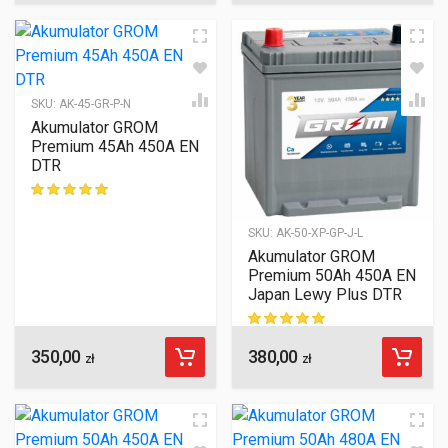
SKU:
AK-45-GR-P-N
Akumulator GROM
Premium 45Ah 450A EN
DTR
ocen klientów
SKU:
AK-50-XP-GP-J-L
Akumulator GROM
Premium 50Ah 450A EN
Japan Lewy Plus DTR
350,00
380,00
ocen klientów
zł
zł