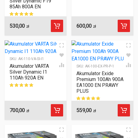
Silver Dynamic F19
85Ah 800A EN
530,00
600,00
ocen klientów
zł
zł
SKU:
AK-110-VA-SI-I1
Akumulator VARTA
SKU:
AK-100-EX-PR-P-1
Silver Dynamic I1
Akumulator Exide
110Ah 920A EN
Premium 100Ah 900A
EA1000 EN PRAWY
PLUS
ocen klientów
700,00
559,00
ocen klientów
zł
zł