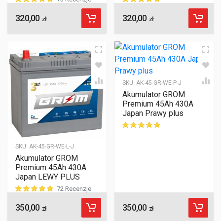
320,00
320,00
ocen klientów
ocen klientów
zł
zł
SKU:
AK-45-GR-WE-P-J
Akumulator GROM
Premium 45Ah 430A
Japan Prawy plus
ocen klientów
SKU:
AK-45-GR-WE-L-J
Akumulator GROM
Premium 45Ah 430A
Japan LEWY PLUS
72 Recenzje
350,00
350,00
ocen klientów
zł
zł