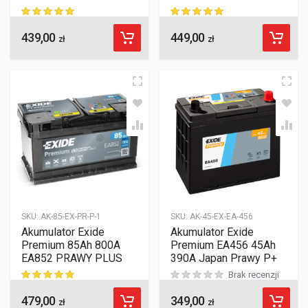
439,00
449,00
ocen klientów
ocen klientów
zł
zł
SKU:
AK-85-EX-PR-P-1
SKU:
AK-45-EX-EA-456
Akumulator Exide
Akumulator Exide
Premium 85Ah 800A
Premium EA456 45Ah
EA852 PRAWY PLUS
390A Japan Prawy P+
Brak recenzji
479,00
349,00
ocen klientów
zł
zł