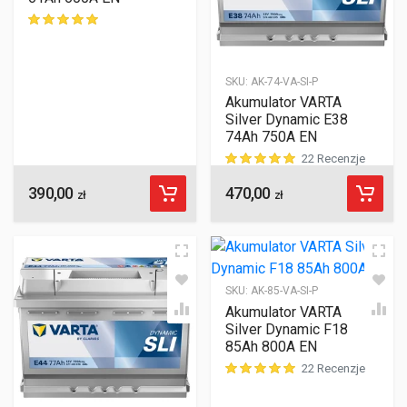
ocen klientów
SKU:
AK-74-VA-SI-P
Akumulator VARTA
Silver Dynamic E38
74Ah 750A EN
22 Recenzje
390,00
470,00
ocen klientów
zł
zł
SKU:
AK-85-VA-SI-P
Akumulator VARTA
Silver Dynamic F18
85Ah 800A EN
22 Recenzje
ocen klientów