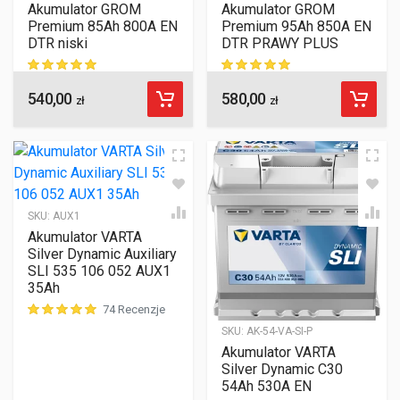
Akumulator GROM
Akumulator GROM
Premium 85Ah 800A EN
Premium 95Ah 850A EN
DTR niski
DTR PRAWY PLUS
540,00
580,00
ocen klientów
ocen klientów
zł
zł
SKU:
AUX1
Akumulator VARTA
Silver Dynamic Auxiliary
SLI 535 106 052 AUX1
35Ah
74 Recenzje
SKU:
AK-54-VA-SI-P
ocen klientów
Akumulator VARTA
Silver Dynamic C30
54Ah 530A EN