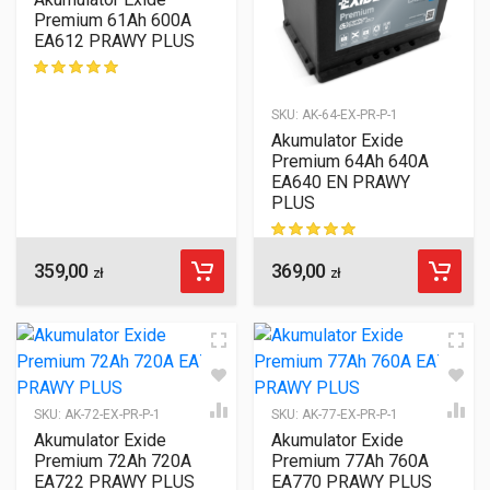
Premium 61Ah 600A
EA612 PRAWY PLUS
ocen klientów
SKU:
AK-64-EX-PR-P-1
Akumulator Exide
Premium 64Ah 640A
EA640 EN PRAWY
PLUS
359,00
369,00
ocen klientów
zł
zł
SKU:
AK-72-EX-PR-P-1
SKU:
AK-77-EX-PR-P-1
Akumulator Exide
Akumulator Exide
Premium 72Ah 720A
Premium 77Ah 760A
EA722 PRAWY PLUS
EA770 PRAWY PLUS