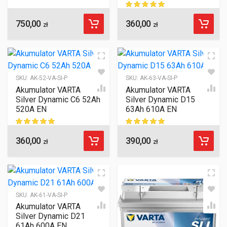
750,00
360,00
ocen klientów
zł
zł
SKU:
AK-52-VA-SI-P
SKU:
AK-63-VA-SI-P
Akumulator VARTA
Akumulator VARTA
Silver Dynamic C6 52Ah
Silver Dynamic D15
520A EN
63Ah 610A EN
360,00
390,00
ocen klientów
ocen klientów
zł
zł
SKU:
AK-61-VA-SI-P
Akumulator VARTA
Silver Dynamic D21
61Ah 600A EN