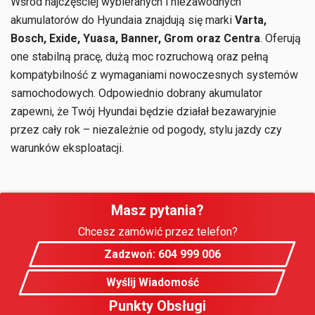
Wśród najczęściej wybieranych i niezawodnych
akumulatorów do Hyundaia znajdują się marki
Varta,
Bosch, Exide, Yuasa, Banner, Grom oraz Centra
. Oferują
one stabilną pracę, dużą moc rozruchową oraz pełną
kompatybilność z wymaganiami nowoczesnych systemów
samochodowych. Odpowiednio dobrany akumulator
zapewni, że Twój Hyundai będzie działał bezawaryjnie
przez cały rok – niezależnie od pogody, stylu jazdy czy
warunków eksploatacji.
Masz pytania?
Chcesz zamówić przez telefon?
Zadzwoń: 604 999 006
Wyślij Wiadomość
Punkty Obsługi