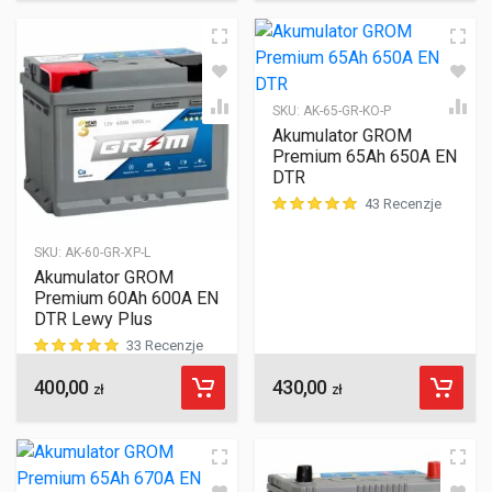
SKU:
AK-65-GR-KO-P
Akumulator GROM
Premium 65Ah 650A EN
DTR
43 Recenzje
ocen klientów
SKU:
AK-60-GR-XP-L
Akumulator GROM
Premium 60Ah 600A EN
DTR Lewy Plus
33 Recenzje
400,00
430,00
ocen klientów
zł
zł