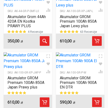
SKU:
AK-44-GR-P-SMF-L0
SKU:
AK-100-GR-XP-JAP-L
Akumulator Grom 44Ah
Akumulator GROM
420A EN Kostka
Premium 100Ah 850A
PRAWY PLUS
Japan Lewy plus
4 Recenzje
63 Recenzje
350,00
610,00
ocen klientów
ocen klientów
zł
zł
SKU:
AK-100-GR-XP-JAP-P
SKU:
AK-100-GR-P-W
Akumulator GROM
Akumulator GROM
Premium 100Ah 850A
Premium 100Ah 900A
Japan Prawy plus
EN DTR
610,00
590,00
ocen klientów
ocen klientów
zł
zł