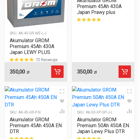
Akumulator GROM
Premium 45Ah 430A
Japan Prawy plus
ocen klientów
SKU:
AK-45-GR-WE-L-J
Akumulator GROM
Premium 45Ah 430A
Japan LEWY PLUS
72 Recenzje
350,00
350,00
ocen klientów
zł
zł
SKU:
AK-45-GR-P-N
SKU:
AK-50-XP-GP-J-L
Akumulator GROM
Akumulator GROM
Premium 45Ah 450A EN
Premium 50Ah 450A EN
DTR
Japan Lewy Plus DTR