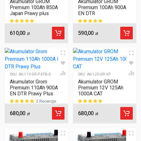
Akumulator GROM
Akumulator GROM
Premium 100Ah 850A
Premium 100Ah 900A
Japan Prawy plus
EN DTR
610,00
590,00
ocen klientów
ocen klientów
zł
zł
SKU:
AK-110-GR-P-EFB-S
SKU:
AK-125-GR-XP
Akumulator Grom
Akumulator GROM
Premium 110Ah 900A
Premium 12V 125Ah
EN DTR Prawy Plus
1000A CAT
2 Recenzje
680,00
680,00
ocen klientów
ocen klientów
zł
zł