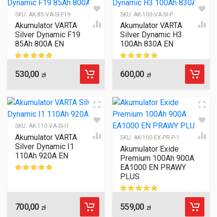
SKU:
AK-85-VA-SI-F19
SKU:
AK-100-VA-SI-P
Akumulator VARTA
Akumulator VARTA
Silver Dynamic F19
Silver Dynamic H3
85Ah 800A EN
100Ah 830A EN
530,00
600,00
ocen klientów
ocen klientów
zł
zł
SKU:
AK-110-VA-SI-I1
Akumulator VARTA
SKU:
AK-100-EX-PR-P-1
Silver Dynamic I1
Akumulator Exide
110Ah 920A EN
Premium 100Ah 900A
EA1000 EN PRAWY
PLUS
ocen klientów
700,00
559,00
ocen klientów
zł
zł