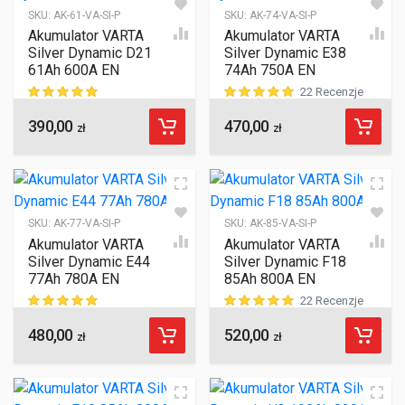
SKU:
AK-61-VA-SI-P
SKU:
AK-74-VA-SI-P
Akumulator VARTA
Akumulator VARTA
Silver Dynamic D21
Silver Dynamic E38
61Ah 600A EN
74Ah 750A EN
22 Recenzje
390,00
470,00
ocen klientów
ocen klientów
zł
zł
SKU:
AK-77-VA-SI-P
SKU:
AK-85-VA-SI-P
Akumulator VARTA
Akumulator VARTA
Silver Dynamic E44
Silver Dynamic F18
77Ah 780A EN
85Ah 800A EN
22 Recenzje
480,00
520,00
ocen klientów
ocen klientów
zł
zł