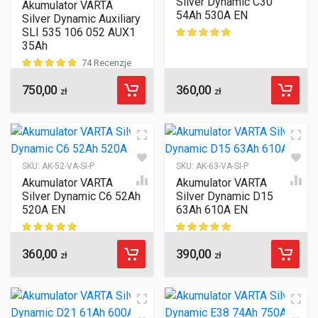
Silver Dynamic C30
Akumulator VARTA
54Ah 530A EN
Silver Dynamic Auxiliary
SLI 535 106 052 AUX1
35Ah
ocen klientów
74 Recenzje
750,00
360,00
ocen klientów
zł
zł
SKU:
AK-52-VA-SI-P
SKU:
AK-63-VA-SI-P
Akumulator VARTA
Akumulator VARTA
Silver Dynamic C6 52Ah
Silver Dynamic D15
520A EN
63Ah 610A EN
360,00
390,00
ocen klientów
ocen klientów
zł
zł