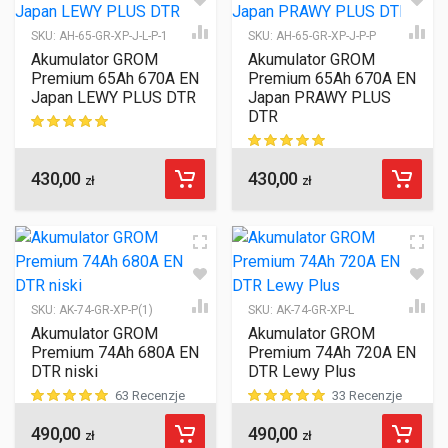
SKU:
AH-65-GR-XP-J-L-P-1
SKU:
AH-65-GR-XP-J-P-P
Akumulator GROM
Akumulator GROM
Premium 65Ah 670A EN
Premium 65Ah 670A EN
Japan LEWY PLUS DTR
Japan PRAWY PLUS
DTR
ocen klientów
430,00
430,00
ocen klientów
zł
zł
SKU:
AK-74-GR-XP-P(1)
SKU:
AK-74-GR-XP-L
Akumulator GROM
Akumulator GROM
Premium 74Ah 680A EN
Premium 74Ah 720A EN
DTR niski
DTR Lewy Plus
63 Recenzje
33 Recenzje
490,00
490,00
ocen klientów
ocen klientów
zł
zł