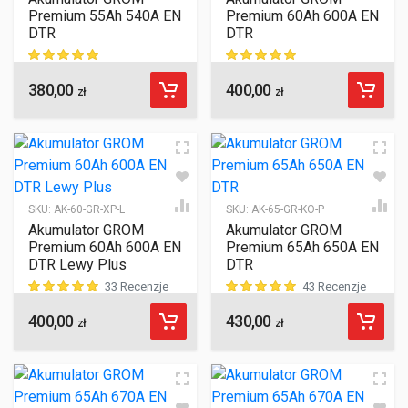
Premium 55Ah 540A EN
Premium 60Ah 600A EN
DTR
DTR
380,00
400,00
ocen klientów
ocen klientów
zł
zł
SKU:
AK-60-GR-XP-L
SKU:
AK-65-GR-KO-P
Akumulator GROM
Akumulator GROM
Premium 60Ah 600A EN
Premium 65Ah 650A EN
DTR Lewy Plus
DTR
33 Recenzje
43 Recenzje
400,00
430,00
ocen klientów
ocen klientów
zł
zł