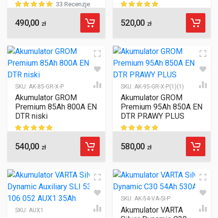
33 Recenzje
490,00
520,00
ocen klientów
ocen klientów
zł
zł
SKU:
AK-85-GR-X-P
SKU:
AK-95-GR-X-P(1)(1)
Akumulator GROM
Akumulator GROM
Premium 85Ah 800A EN
Premium 95Ah 850A EN
DTR niski
DTR PRAWY PLUS
540,00
580,00
ocen klientów
ocen klientów
zł
zł
SKU:
AK-54-VA-SI-P
Akumulator VARTA
SKU:
AUX1