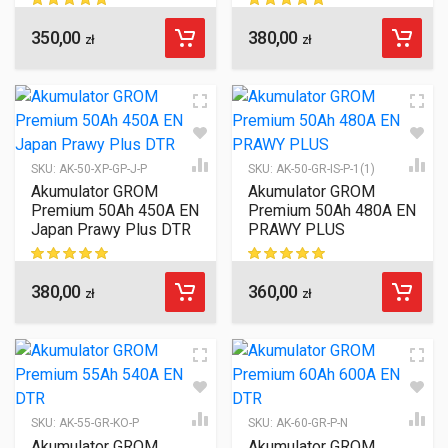
350,00
380,00
ocen klientów
ocen klientów
zł
zł
SKU:
AK-50-XP-GP-J-P
SKU:
AK-50-GR-IS-P-1(1)
Akumulator GROM
Akumulator GROM
Premium 50Ah 450A EN
Premium 50Ah 480A EN
Japan Prawy Plus DTR
PRAWY PLUS
380,00
360,00
ocen klientów
ocen klientów
zł
zł
SKU:
AK-55-GR-KO-P
SKU:
AK-60-GR-P-N
Akumulator GROM
Akumulator GROM