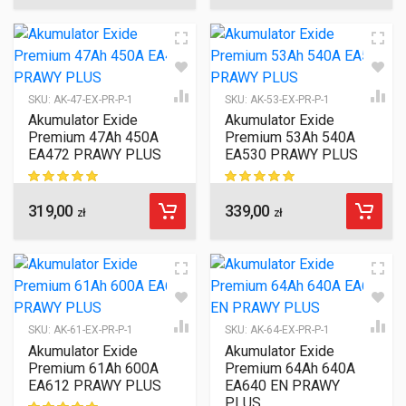
SKU:
AK-47-EX-PR-P-1
SKU:
AK-53-EX-PR-P-1
Akumulator Exide
Akumulator Exide
Premium 47Ah 450A
Premium 53Ah 540A
EA472 PRAWY PLUS
EA530 PRAWY PLUS
319,00
339,00
ocen klientów
ocen klientów
zł
zł
SKU:
AK-61-EX-PR-P-1
SKU:
AK-64-EX-PR-P-1
Akumulator Exide
Akumulator Exide
Premium 61Ah 600A
Premium 64Ah 640A
EA612 PRAWY PLUS
EA640 EN PRAWY
PLUS