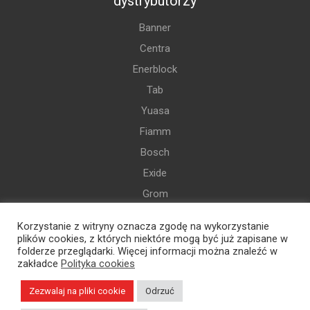
dystrybutorzy
Banner
Centra
Enerblock
Tab
Yuasa
Fiamm
Bosch
Exide
Grom
Varta
Korzystanie z witryny oznacza zgodę na wykorzystanie
i więcej
plików cookies, z których niektóre mogą być już zapisane w
folderze przeglądarki. Więcej informacji można znaleźć w
zakładce
Polityka cookies
Zezwalaj na pliki cookie
Odrzuć