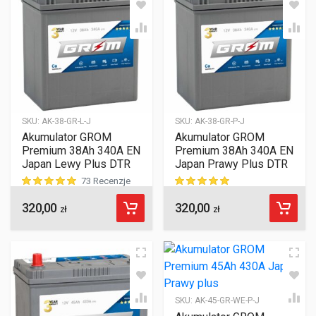
SKU:
AK-38-GR-L-J
SKU:
AK-38-GR-P-J
Akumulator GROM
Akumulator GROM
Premium 38Ah 340A EN
Premium 38Ah 340A EN
Japan Lewy Plus DTR
Japan Prawy Plus DTR
73 Recenzje
320,00
320,00
ocen klientów
ocen klientów
zł
zł
SKU:
AK-45-GR-WE-P-J