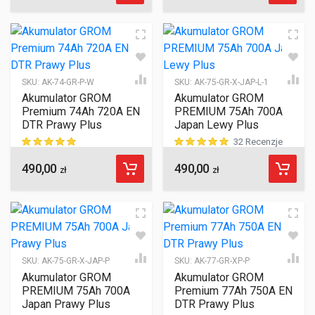
SKU:
AK-74-GR-P-W
SKU:
AK-75-GR-X-JAP-L-1
Akumulator GROM
Akumulator GROM
Premium 74Ah 720A EN
PREMIUM 75Ah 700A
DTR Prawy Plus
Japan Lewy Plus
32 Recenzje
490,00
490,00
ocen klientów
ocen klientów
zł
zł
SKU:
AK-75-GR-X-JAP-P
SKU:
AK-77-GR-XP-P
Akumulator GROM
Akumulator GROM
PREMIUM 75Ah 700A
Premium 77Ah 750A EN
Japan Prawy Plus
DTR Prawy Plus