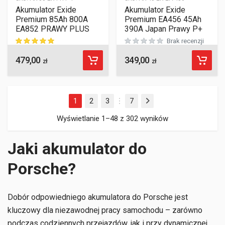
Akumulator Exide
Akumulator Exide
Premium 85Ah 800A
Premium EA456 45Ah
EA852 PRAWY PLUS
390A Japan Prawy P+
Brak recenzji
479,00
349,00
ocen klientów
zł
zł
1
2
3
7
Następny
…
Wyświetlanie 1–48 z 302 wyników
Jaki akumulator do
Porsche?
Dobór odpowiedniego akumulatora do Porsche jest
kluczowy dla niezawodnej pracy samochodu – zarówno
podczas codziennych przejazdów, jak i przy dynamicznej