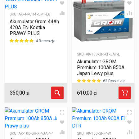
SKU:
AK-44-GR-P-SMF-L0
Akumulator Grom 44Ah
420A EN Kostka
PRAWY PLUS
4 Recenzje
ocen klientów
SKU:
AK-100-GR-XP-JAP-L
Akumulator GROM
Premium 100Ah 850A
Japan Lewy plus
63 Recenzje
350,00
610,00
ocen klientów
zł
zł
SKU:
AK-100-GR-XP-JAP-P
SKU:
AK-100-GR-P-W