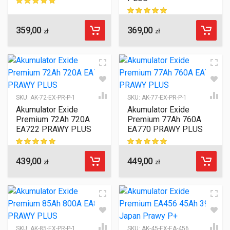
ocen klientów
359,00
369,00
ocen klientów
zł
zł
SKU:
AK-72-EX-PR-P-1
SKU:
AK-77-EX-PR-P-1
Akumulator Exide
Akumulator Exide
Premium 72Ah 720A
Premium 77Ah 760A
EA722 PRAWY PLUS
EA770 PRAWY PLUS
439,00
449,00
ocen klientów
ocen klientów
zł
zł
SKU:
AK-85-EX-PR-P-1
SKU:
AK-45-EX-EA-456