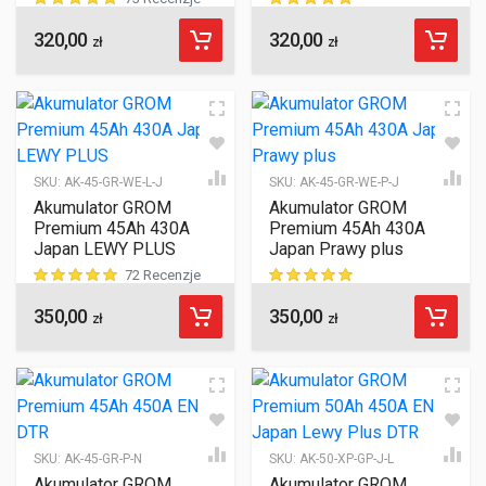
320,00
320,00
ocen klientów
ocen klientów
zł
zł
SKU:
AK-45-GR-WE-L-J
SKU:
AK-45-GR-WE-P-J
Akumulator GROM
Akumulator GROM
Premium 45Ah 430A
Premium 45Ah 430A
Japan LEWY PLUS
Japan Prawy plus
72 Recenzje
350,00
350,00
ocen klientów
ocen klientów
zł
zł
SKU:
AK-45-GR-P-N
SKU:
AK-50-XP-GP-J-L
Akumulator GROM
Akumulator GROM