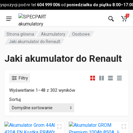
Pojazd
pozycji pod nr tel
604 999 006
od
poniedziałku do piątku 8:00–17:00
,
0
Strona główna
Akumulatory
Osobowe
Jaki akumulator do Renault
Jaki akumulator do Renault
Filtry
Wyświetlanie 1–48 z 302 wyników
Sortuj