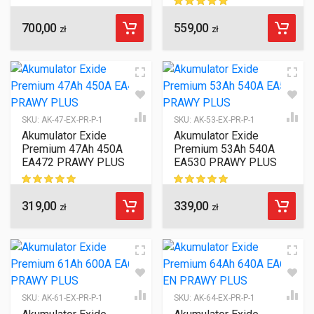
700,00
559,00
ocen klientów
zł
zł
SKU:
AK-47-EX-PR-P-1
SKU:
AK-53-EX-PR-P-1
Akumulator Exide
Akumulator Exide
Premium 47Ah 450A
Premium 53Ah 540A
EA472 PRAWY PLUS
EA530 PRAWY PLUS
319,00
339,00
ocen klientów
ocen klientów
zł
zł
SKU:
AK-61-EX-PR-P-1
SKU:
AK-64-EX-PR-P-1