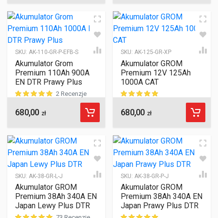
SKU:
AK-110-GR-P-EFB-S
SKU:
AK-125-GR-XP
Akumulator Grom
Akumulator GROM
Premium 110Ah 900A
Premium 12V 125Ah
EN DTR Prawy Plus
1000A CAT
2 Recenzje
680,00
680,00
ocen klientów
ocen klientów
zł
zł
SKU:
AK-38-GR-L-J
SKU:
AK-38-GR-P-J
Akumulator GROM
Akumulator GROM
Premium 38Ah 340A EN
Premium 38Ah 340A EN
Japan Lewy Plus DTR
Japan Prawy Plus DTR
73 Recenzje