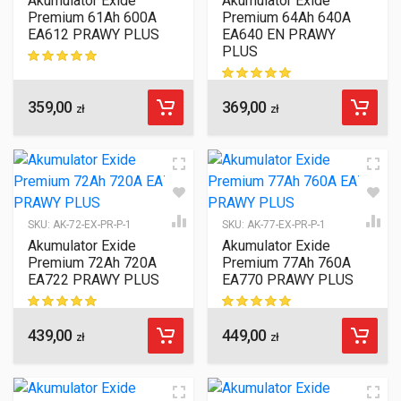
Akumulator Exide
Akumulator Exide
Premium 61Ah 600A
Premium 64Ah 640A
EA612 PRAWY PLUS
EA640 EN PRAWY
PLUS
ocen klientów
359,00
369,00
ocen klientów
zł
zł
SKU:
AK-72-EX-PR-P-1
SKU:
AK-77-EX-PR-P-1
Akumulator Exide
Akumulator Exide
Premium 72Ah 720A
Premium 77Ah 760A
EA722 PRAWY PLUS
EA770 PRAWY PLUS
439,00
449,00
ocen klientów
ocen klientów
zł
zł