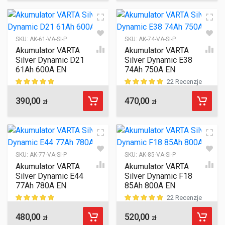
SKU:
AK-61-VA-SI-P
SKU:
AK-74-VA-SI-P
Akumulator VARTA
Akumulator VARTA
Silver Dynamic D21
Silver Dynamic E38
61Ah 600A EN
74Ah 750A EN
22 Recenzje
390,00
470,00
ocen klientów
ocen klientów
zł
zł
SKU:
AK-77-VA-SI-P
SKU:
AK-85-VA-SI-P
Akumulator VARTA
Akumulator VARTA
Silver Dynamic E44
Silver Dynamic F18
77Ah 780A EN
85Ah 800A EN
22 Recenzje
480,00
520,00
ocen klientów
ocen klientów
zł
zł