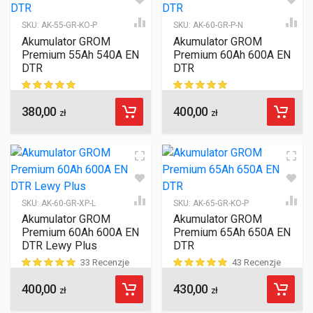
SKU:
AK-55-GR-KO-P
SKU:
AK-60-GR-P-N
Akumulator GROM
Akumulator GROM
Premium 55Ah 540A EN
Premium 60Ah 600A EN
DTR
DTR
380,00
400,00
ocen klientów
ocen klientów
zł
zł
SKU:
AK-60-GR-XP-L
SKU:
AK-65-GR-KO-P
Akumulator GROM
Akumulator GROM
Premium 60Ah 600A EN
Premium 65Ah 650A EN
DTR Lewy Plus
DTR
33 Recenzje
43 Recenzje
400,00
430,00
ocen klientów
ocen klientów
zł
zł