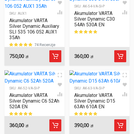
SKU:
AK-54-VA-SI-P
Akumulator VARTA
SKU:
AUX1
Silver Dynamic C30
Akumulator VARTA
54Ah 530A EN
Silver Dynamic Auxiliary
SLI 535 106 052 AUX1
35Ah
ocen klientów
74 Recenzje
750,00
360,00
ocen klientów
zł
zł
SKU:
AK-52-VA-SI-P
SKU:
AK-63-VA-SI-P
Akumulator VARTA
Akumulator VARTA
Silver Dynamic C6 52Ah
Silver Dynamic D15
520A EN
63Ah 610A EN
360,00
390,00
ocen klientów
ocen klientów
zł
zł