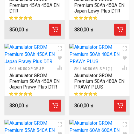
Premium 45Ah 450A EN
Premium 50Ah 450A EN
DTR
Japan Lewy Plus DTR
350,00
380,00
ocen klientów
ocen klientów
zł
zł
SKU:
AK-50-XP-GP-J-P
SKU:
AK-50-GR-IS-P-1(1)
Akumulator GROM
Akumulator GROM
Premium 50Ah 450A EN
Premium 50Ah 480A EN
Japan Prawy Plus DTR
PRAWY PLUS
380,00
360,00
ocen klientów
ocen klientów
zł
zł