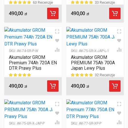
63 Recenzje
33 Recenzje
490,00
490,00
ocen klientów
ocen klientów
zł
zł
SKU:
AK-74-GR-P-W
SKU:
AK-75-GR-X-JAP-L-1
Akumulator GROM
Akumulator GROM
Premium 74Ah 720A EN
PREMIUM 75Ah 700A
DTR Prawy Plus
Japan Lewy Plus
32 Recenzje
490,00
490,00
ocen klientów
ocen klientów
zł
zł
SKU:
AK-75-GR-X-JAP-P
SKU:
AK-77-GR-XP-P