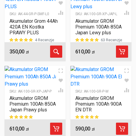
SKU:
AK-44-GR-P-SMF-L0
SKU:
AK-100-GR-XP-JAP-L
Akumulator Grom 44Ah
Akumulator GROM
420A EN Kostka
Premium 100Ah 850A
PRAWY PLUS
Japan Lewy plus
4 Recenzje
63 Recenzje
350,00
610,00
ocen klientów
ocen klientów
zł
zł
SKU:
AK-100-GR-XP-JAP-P
SKU:
AK-100-GR-P-W
Akumulator GROM
Akumulator GROM
Premium 100Ah 850A
Premium 100Ah 900A
Japan Prawy plus
EN DTR
610,00
590,00
ocen klientów
ocen klientów
zł
zł