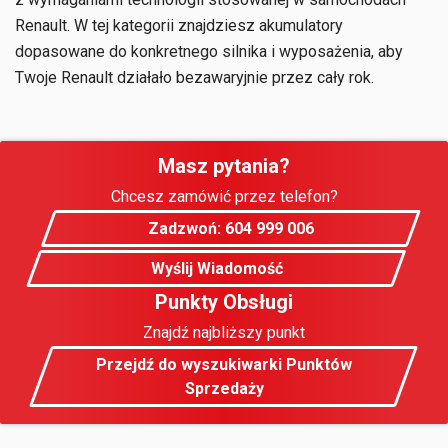
Renault. W tej kategorii znajdziesz akumulatory
dopasowane do konkretnego silnika i wyposażenia, aby
Twoje Renault działało bezawaryjnie przez cały rok.
Masz pytania?
Chcesz zamówić przez telefon?
Zadzwoń: 604 999 006
Wyślij Wiadomość
Punkty Obsługi
Znajdź najbliższy punkt
Przejdź do wyszukiwarki Punktów
Sprzedaży