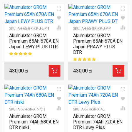
SKU:
AH-65-GR-XP-J-L-P-1
SKU:
AH-65-GR-XP-J-P-P
Akumulator GROM
Akumulator GROM
Premium 65Ah 670A EN
Premium 65Ah 670A EN
Japan LEWY PLUS DTR
Japan PRAWY PLUS
DTR
ocen klientów
430,00
430,00
ocen klientów
zł
zł
SKU:
AK-74-GR-XP-P(1)
SKU:
AK-74-GR-XP-L
Akumulator GROM
Akumulator GROM
Premium 74Ah 680A EN
Premium 74Ah 720A EN
DTR niski
DTR Lewy Plus