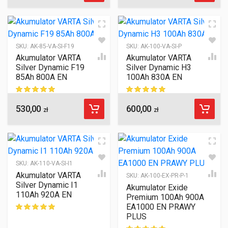
SKU:
AK-85-VA-SI-F19
SKU:
AK-100-VA-SI-P
Akumulator VARTA
Akumulator VARTA
Silver Dynamic F19
Silver Dynamic H3
85Ah 800A EN
100Ah 830A EN
530,00
600,00
ocen klientów
ocen klientów
zł
zł
SKU:
AK-110-VA-SI-I1
Akumulator VARTA
SKU:
AK-100-EX-PR-P-1
Silver Dynamic I1
Akumulator Exide
110Ah 920A EN
Premium 100Ah 900A
EA1000 EN PRAWY
PLUS
ocen klientów