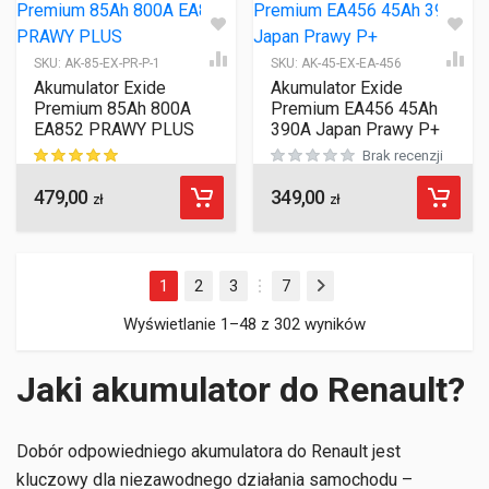
SKU:
AK-85-EX-PR-P-1
SKU:
AK-45-EX-EA-456
Akumulator Exide
Akumulator Exide
Premium 85Ah 800A
Premium EA456 45Ah
EA852 PRAWY PLUS
390A Japan Prawy P+
Brak recenzji
479,00
349,00
ocen klientów
zł
zł
1
2
3
7
Następny
…
Wyświetlanie 1–48 z 302 wyników
Jaki akumulator do Renault?
Dobór odpowiedniego akumulatora do Renault jest
kluczowy dla niezawodnego działania samochodu –