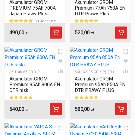
Akumulator GROM
Akumulator GROM
PREMIUM 75Ah 700A
Premium 77Ah 750A EN
Japan Prawy Plus
DTR Prawy Plus
33 Recenzje
490,00
520,00
ocen klientów
ocen klientów
zł
zł
SKU:
AK-85-GR-X-P
SKU:
AK-95-GR-X-P(1)(1)
Akumulator GROM
Akumulator GROM
Premium 85Ah 800A EN
Premium 95Ah 850A EN
DTR niski
DTR PRAWY PLUS
540,00
580,00
ocen klientów
ocen klientów
zł
zł