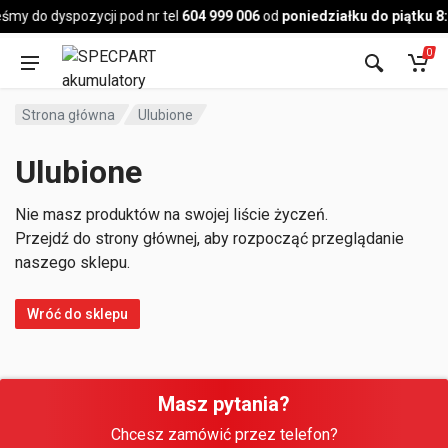
Pojazd
śmy do dyspozycji pod nr tel
604 999 006
od
poniedziałku do piątku 8
0
Strona główna
Ulubione
Ulubione
Nie masz produktów na swojej liście życzeń.
Przejdź do strony głównej, aby rozpocząć przeglądanie
naszego sklepu.
Wróć do sklepu
Masz pytania?
Chcesz zamówić przez telefon?