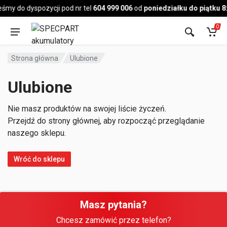
Pojazd
śmy do dyspozycji pod nr tel
604 999 006
od
poniedziałku do piątku 8
0
Strona główna
Ulubione
Ulubione
Nie masz produktów na swojej liście życzeń.
Przejdź do strony głównej, aby rozpocząć przeglądanie
naszego sklepu.
Wróć do sklepu
Masz pytania?
Chcesz zamówić przez telefon?