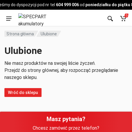
Pojazd
eśmy do dyspozycji pod nr tel
604 999 006
od
poniedziałku do piątku 
0
Strona główna
Ulubione
Ulubione
Nie masz produktów na swojej liście życzeń.
Przejdź do strony głównej, aby rozpocząć przeglądanie
naszego sklepu.
Wróć do sklepu
Masz pytania?
Chcesz zamówić przez telefon?