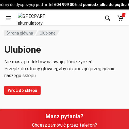
Pojazd
śmy do dyspozycji pod nr tel
604 999 006
od
poniedziałku do piątku 
0
Strona główna
Ulubione
Ulubione
Nie masz produktów na swojej liście życzeń.
Przejdź do strony głównej, aby rozpocząć przeglądanie
naszego sklepu.
Wróć do sklepu
Masz pytania?
Chcesz zamówić przez telefon?