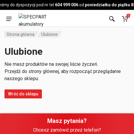
Pojazd
eśmy do dyspozycji pod nr tel
604 999 006
od
poniedziałku do piątku 8
0
Strona główna
Ulubione
Ulubione
Nie masz produktów na swojej liście życzeń.
Przejdź do strony głównej, aby rozpocząć przeglądanie
naszego sklepu.
Wróć do sklepu
Masz pytania?
Chcesz zamówić przez telefon?