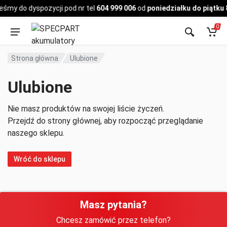
Pojazd
eśmy do dyspozycji pod nr tel
604 999 006
od
poniedziałku do piątku 
0
Strona główna
Ulubione
Ulubione
Nie masz produktów na swojej liście życzeń.
Przejdź do strony głównej, aby rozpocząć przeglądanie
naszego sklepu.
Wróć do sklepu
Masz pytania?
Chcesz zamówić przez telefon?