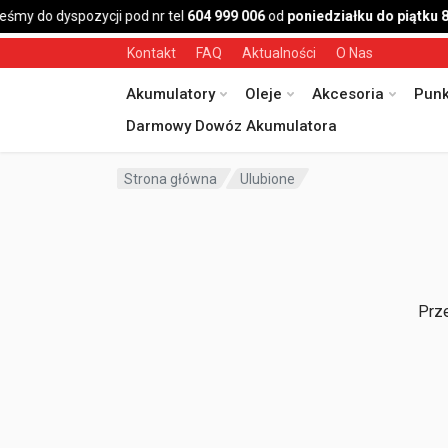
eśmy do dyspozycji pod nr tel
604 999 006
od
poniedziałku do piątku 
Kontakt
FAQ
Aktualności
O Nas
Akumulatory
Oleje
Akcesoria
Punk
Darmowy Dowóz Akumulatora
Strona główna
Ulubione
Prze