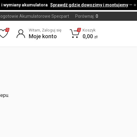
i wymiany akumulatora
Sprawdź gdzie dowozimy i montujemy
— ⭐
ogotowie Akumulatorowe Specpart
Porównaj:
0
Witam, Zaloguj się
Koszyk
0
0
Moje konto
0,00
zł
lepu.