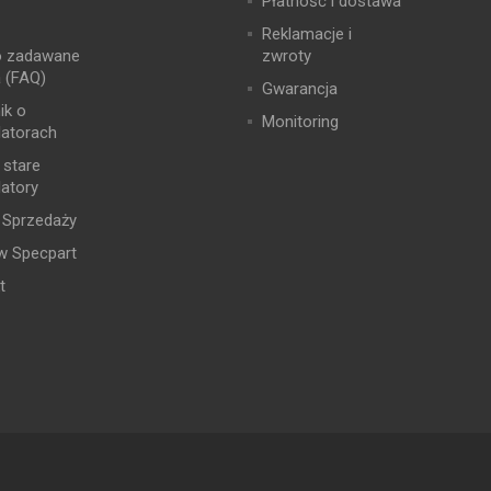
Płatność i dostawa
Reklamacje i
o zadawane
zwroty
a (FAQ)
Gwarancja
ik o
Monitoring
atorach
 stare
atory
 Sprzedaży
w Specpart
t