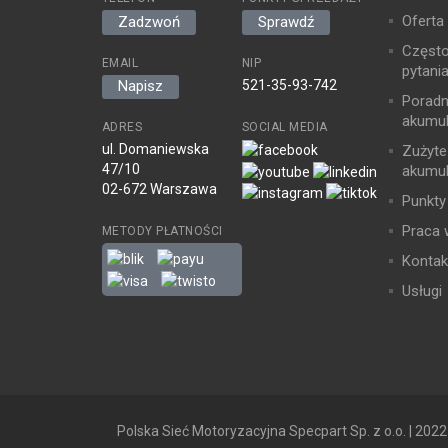
Oferta
Zadzwoń
Sprawdź
Częst
EMAIL
NIP
pytani
521-35-93-742
Napisz
Poradn
akumul
ADRES
SOCIAL MEDIA
ul. Domaniewska
Zużyte
47/10
akumul
02-672 Warszawa
Punkty
Praca 
METODY PŁATNOŚCI
Kontak
Usługi
Polska Sieć Motoryzacyjna Specpart Sp. z o.o. | 2022