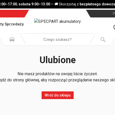
8:00–17:00
,
sobota 9:00–13:00
— 🚚 Skorzystaj z
bezpłatnego dowozu 
P
ty Sprzedaży
Ulubione
Nie masz produktów na swojej liście życzeń.
jdź do strony głównej, aby rozpocząć przeglądanie naszego sk
Wróć do sklepu