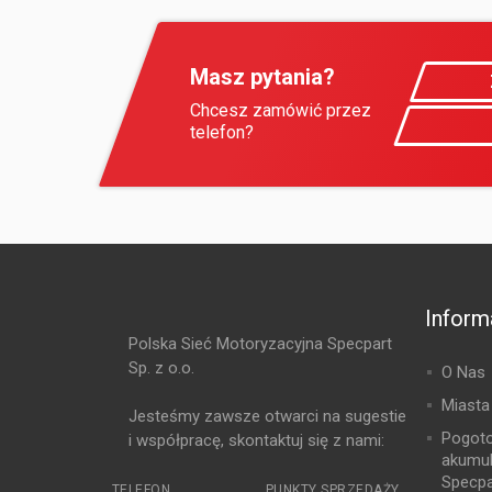
Masz pytania?
Chcesz zamówić przez
telefon?
Inform
Polska Sieć Motoryzacyjna Specpart
Sp. z o.o.
O Nas
Miasta
Jesteśmy zawsze otwarci na sugestie
Pogot
i współpracę, skontaktuj się z nami:
akumu
Specpa
TELEFON
PUNKTY SPRZEDAŻY