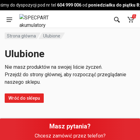
Pojazd
śmy do dyspozycji pod nr tel
604 999 006
od
poniedziałku do piątku 8
0
Strona główna
Ulubione
Ulubione
Nie masz produktów na swojej liście życzeń.
Przejdź do strony głównej, aby rozpocząć przeglądanie
naszego sklepu.
Wróć do sklepu
Masz pytania?
Chcesz zamówić przez telefon?