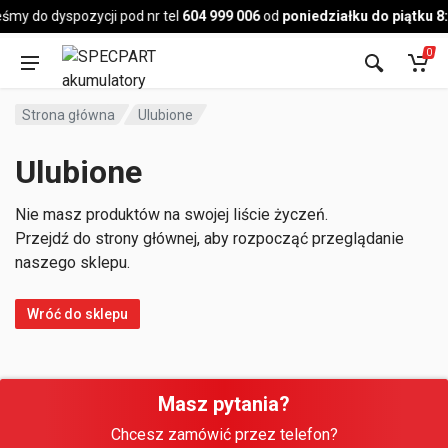
Pojazd
śmy do dyspozycji pod nr tel
604 999 006
od
poniedziałku do piątku 8
0
Strona główna
Ulubione
Ulubione
Nie masz produktów na swojej liście życzeń.
Przejdź do strony głównej, aby rozpocząć przeglądanie
naszego sklepu.
Wróć do sklepu
Masz pytania?
Chcesz zamówić przez telefon?