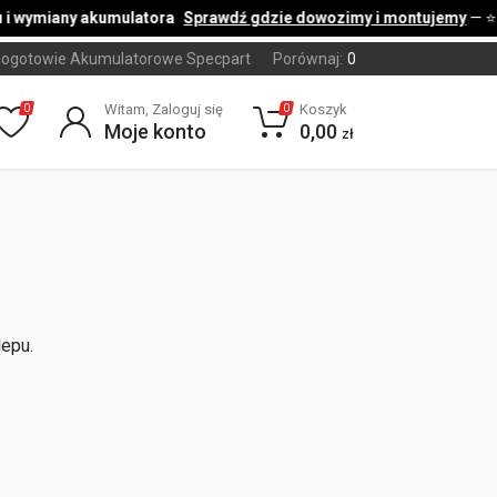
i wymiany akumulatora
Sprawdź gdzie dowozimy i montujemy
— ⭐
ogotowie Akumulatorowe Specpart
Porównaj:
0
Witam, Zaloguj się
Koszyk
0
0
Moje konto
0,00
zł
lepu.