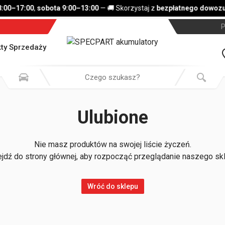
8:00–17:00
,
sobota 9:00–13:00
— 🚚 Skorzystaj z
bezpłatnego dowozu 
P
ty Sprzedaży
Ulubione
Nie masz produktów na swojej liście życzeń.
jdź do strony głównej, aby rozpocząć przeglądanie naszego sk
Wróć do sklepu