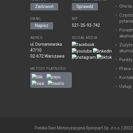
Oferta
Zadzwoń
Sprawdź
Częst
EMAIL
NIP
pytani
521-35-93-742
Napisz
Poradn
akumul
ADRES
SOCIAL MEDIA
ul. Domaniewska
Zużyte
47/10
akumul
02-672 Warszawa
Punkty
Praca 
METODY PŁATNOŚCI
Kontak
Usługi
Polska Sieć Motoryzacyjna Specpart Sp. z o.o. | 2022