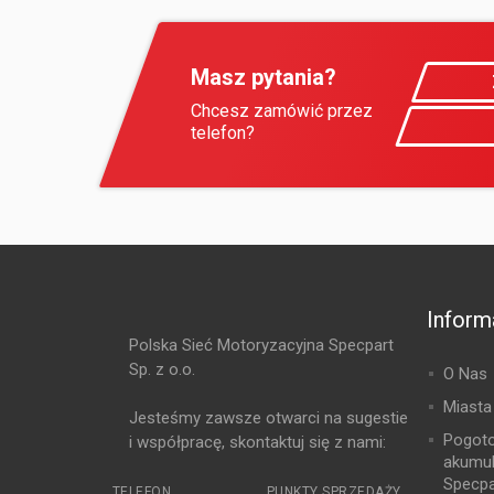
Masz pytania?
Chcesz zamówić przez
telefon?
Inform
Polska Sieć Motoryzacyjna Specpart
Sp. z o.o.
O Nas
Miasta
Jesteśmy zawsze otwarci na sugestie
Pogot
i współpracę, skontaktuj się z nami:
akumu
Specpa
TELEFON
PUNKTY SPRZEDAŻY