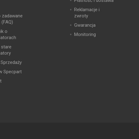
Płatność i dostawa
Reklamacje i
o zadawane
zwroty
a (FAQ)
Gwarancja
ik o
Monitoring
atorach
 stare
atory
 Sprzedaży
w Specpart
t