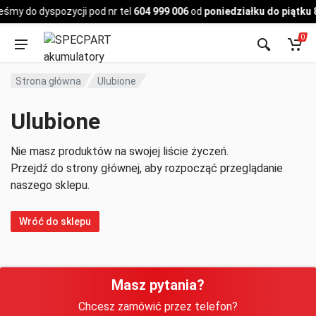
Pojazd
eśmy do dyspozycji pod nr tel
604 999 006
od
poniedziałku do piątku 
0
Strona główna
Ulubione
Ulubione
Nie masz produktów na swojej liście życzeń.
Przejdź do strony głównej, aby rozpocząć przeglądanie
naszego sklepu.
Wróć do sklepu
Masz pytania?
Chcesz zamówić przez telefon?