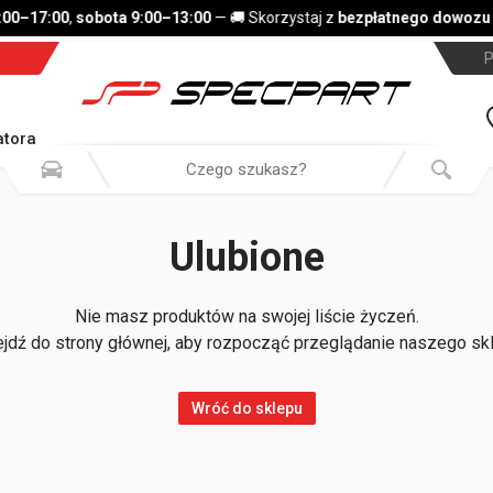
:00–17:00
,
sobota 9:00–13:00
— 🚚 Skorzystaj z
bezpłatnego dowozu 
P
tora
Ulubione
Nie masz produktów na swojej liście życzeń.
jdź do strony głównej, aby rozpocząć przeglądanie naszego sk
Wróć do sklepu