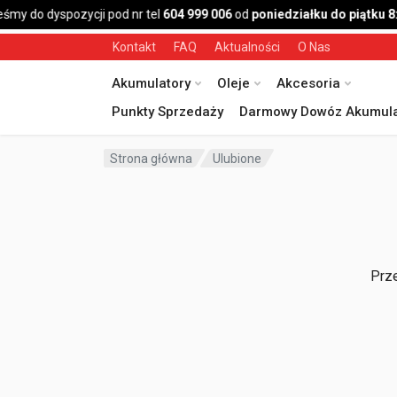
śmy do dyspozycji pod nr tel
604 999 006
od
poniedziałku do piątku 8
Kontakt
FAQ
Aktualności
O Nas
Akumulatory
Oleje
Akcesoria
Punkty Sprzedaży
Darmowy Dowóz Akumula
Strona główna
Ulubione
Prze