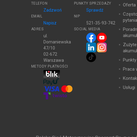
TELEFON
PUNKTY SPRZEDAŻY
Oferta
Zadzwoń
Sprawdź
Częst
EMAIL
NIP
pytani
Napisz
521-35-93-742
Poradn
ADRES
SOCIAL MEDIA
akumul
ul.
Domaniewska
Zużyte
47/10
akumul
02-672
Punkty
Warszawa
METODY PŁATNOŚCI
Praca 
Kontak
Usługi