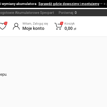
i wymiany akumulatora
Sprawdź gdzie dowozimy i montujemy
— ⭐
ogotowie Akumulatorowe Specpart
Porównaj:
0
Witam, Zaloguj się
Koszyk
0
0
Moje konto
0,00
zł
lepu.