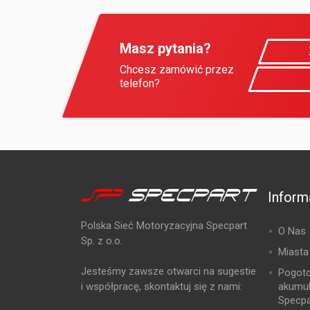
Masz pytania?
Chcesz zamówić przez
telefon?
Inform
Polska Sieć Motoryzacyjna Specpart
O Nas
Sp. z o.o.
Miasta
Jesteśmy zawsze otwarci na sugestie
Pogot
i współpracę, skontaktuj się z nami:
akumu
Specpa