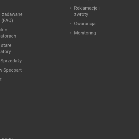
Reklamacje i
o zadawane
zwroty
a (FAQ)
Gwarancja
ik o
Monitoring
atorach
 stare
atory
 Sprzedaży
w Specpart
t