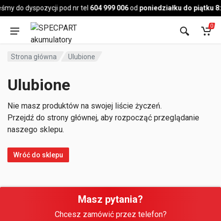
Pojazd
śmy do dyspozycji pod nr tel
604 999 006
od
poniedziałku do piątku 8
0
Strona główna
Ulubione
Ulubione
Nie masz produktów na swojej liście życzeń.
Przejdź do strony głównej, aby rozpocząć przeglądanie
naszego sklepu.
Wróć do sklepu
Masz pytania?
Chcesz zamówić przez telefon?