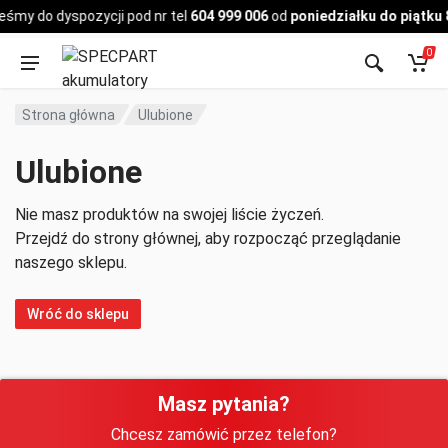
Pojazd
eśmy do dyspozycji pod nr tel
604 999 006
od
poniedziałku do piątku 
0
Strona główna
Ulubione
Ulubione
Nie masz produktów na swojej liście życzeń.
Przejdź do strony głównej, aby rozpocząć przeglądanie
naszego sklepu.
Wróć do sklepu
Masz pytania?
Chcesz zamówić przez telefon?