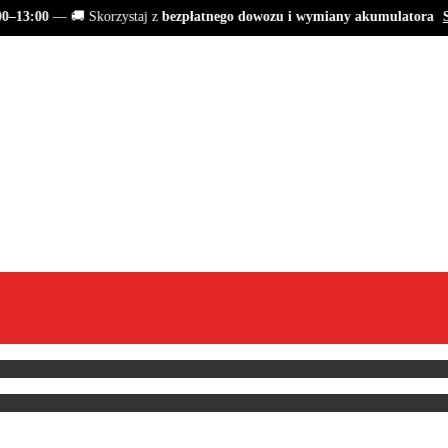
–13:00
— 🚚 Skorzystaj z
bezpłatnego dowozu i wymiany akumulatora
Sp