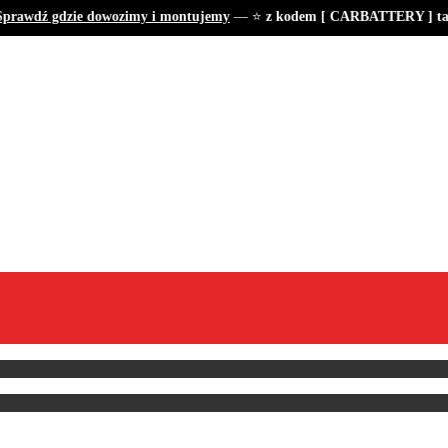
rawdź gdzie dowozimy i montujemy
— ⭐
z kodem [ CARBATTERY ] tanie