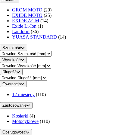
GROM MOTO
(20)
EXIDE MOTO
(25)
EXIDE AGM
(14)
Exide Li-Ion
(1)
Landport
(36)
YUASA STANDARD
(14)
Szerokość
Wysokość
Długość
Gwarancja
12 miesięcy
(110)
Zastosowanie
Kosiarki
(4)
Motocyklowe
(110)
Obsługowość