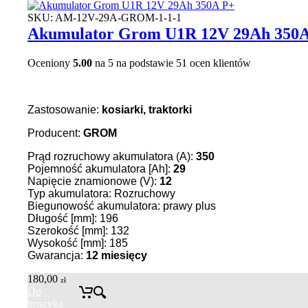
SKU:
AM-12V-29A-GROM-1-1-1
Akumulator Grom U1R 12V 29Ah 350
Oceniony
5.00
na 5 na podstawie
51
ocen klientów
Zastosowanie:
kosiarki, traktorki
Producent:
GROM
Prąd rozruchowy akumulatora (A):
350
Pojemność akumulatora [Ah]:
29
Napięcie znamionowe (V):
12
Typ akumulatora: Rozruchowy
Biegunowość akumulatora: prawy plus
Długość [mm]: 196
Szerokość [mm]: 132
Wysokość [mm]: 185
Gwarancja:
12 miesięcy
180,00
zł
Do
koszyka