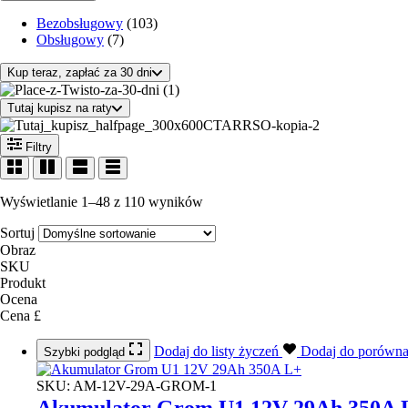
Bezobsługowy
(103)
Obsługowy
(7)
Kup teraz, zapłać za 30 dni
Tutaj kupisz na raty
Filtry
Wyświetlanie 1–48 z 110 wyników
Sortuj
Obraz
SKU
Produkt
Ocena
Cena £
Dodaj do listy życzeń
Dodaj do porówn
Szybki podgląd
SKU:
AM-12V-29A-GROM-1
Akumulator Grom U1 12V 29Ah 350A 