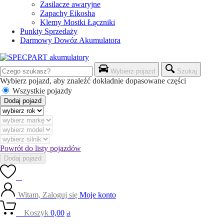
Zasilacze awaryjne
Zapachy Eikosha
Klemy Mostki Łączniki
Punkty Sprzedaży
Darmowy Dowóz Akumulatora
Wybierz pojazd
Szukaj
Wybierz pojazd, aby znaleźć dokładnie dopasowane części
Wszystkie pojazdy
Dodaj pojazd
Powrót do listy pojazdów
Dodaj pojazd
0
Witam, Zaloguj się
Moje konto
0
Koszyk
0,00
zł