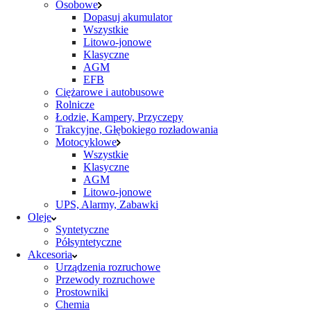
Osobowe
Dopasuj akumulator
Wszystkie
Litowo-jonowe
Klasyczne
AGM
EFB
Ciężarowe i autobusowe
Rolnicze
Łodzie, Kampery, Przyczepy
Trakcyjne, Głębokiego rozładowania
Motocyklowe
Wszystkie
Klasyczne
AGM
Litowo-jonowe
UPS, Alarmy, Zabawki
Oleje
Syntetyczne
Półsyntetyczne
Akcesoria
Urządzenia rozruchowe
Przewody rozruchowe
Prostowniki
Chemia