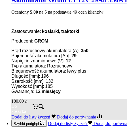
Oceniony
5.00
na 5 na podstawie
49
ocen klientów
Zastosowanie:
kosiarki, traktorki
Producent:
GROM
Prąd rozruchowy akumulatora (A):
350
Pojemność akumulatora [Ah]:
29
Napięcie znamionowe (V):
12
Typ akumulatora: Rozruchowy
Biegunowość akumulatora: lewy plus
Długość [mm]: 196
Szerokość [mm]: 132
Wysokość [mm]: 185
Gwarancja:
12 miesięcy
180,00
zł
Do
koszyka
Dodaj do listy życzeń
Dodaj do porównania
Dodaj do listy życzeń
Dodaj do porówn
Szybki podgląd