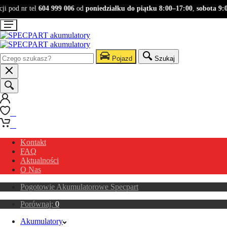
 pod nr tel
604 999 006
od
poniedziałku do piątku 8:00–17:00
,
sobota 9:00
Pojazd
Szukaj
0
0
Kontakt
FAQ
Aktualności
O Nas
Pogotowie Akumulatorowe Specpart
Porównaj:
0
Akumulatory