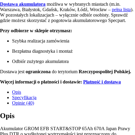
Dostawa akumulatora
możliwa w wybranych miastach (m.in.
Warszawa, Białystok, Gdańsk, Kraków, Łódź, Wrocław –
pełna lista
).
W pozostałych lokalizacjach – wyłącznie odbiór osobisty. Sprawdź
gdzie możesz skorzystać z pogotowia akumulatorowego Specpart.
Przy odbiorze w sklepie otrzymasz:
Szybka realizacja zamówienia
Bezpłatna diagnostyka i montaż
Odbiór zużytego akumulatora
Dostawa jest
ograniczona
do terytorium
Rzeczypospolitej Polskiej.
Więcej informacji o płatności i dostawie:
Płatność i dostawa
Opis
Specyfikacja
Opinie (40)
Opis
Akumulator GROM EFB START&STOP 65Ah 670A Japan Prawy
Plus DTR o wydłużonej wytrzymałości jest przeznaczony do