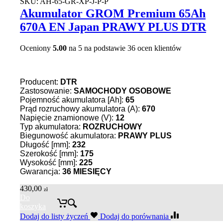
SKU:
AH-65-GR-XP-J-P-P
Akumulator GROM Premium 65Ah
670A EN Japan PRAWY PLUS DTR
Oceniony
5.00
na 5 na podstawie
36
ocen klientów
Producent:
DTR
Zastosowanie:
SAMOCHODY OSOBOWE
Pojemność akumulatora [Ah]:
65
Prąd rozruchowy akumulatora (A):
670
Napięcie znamionowe (V):
12
Typ akumulatora:
ROZRUCHOWY
Biegunowość akumulatora:
PRAWY PLUS
Długość [mm]:
232
Szerokość [mm]:
175
Wysokość [mm]:
225
Gwarancja:
36
MIESIĘCY
430,00
zł
Do
koszyka
Dodaj do listy życzeń
Dodaj do porównania