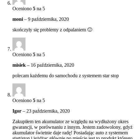
Oceniono
5
na 5
moni
–
9 października, 2020
skończyły się problemy z odpalaniem 🙂
Oceniono
5
na 5
misiek
–
16 października, 2020
polecam każdemu do samochodu z systemem star stop
Oceniono
5
na 5
Igor
–
23 października, 2020
Zakupiłem ten akumulator ze względu na wydłużony okres
gwarancji, w porównaniu z innym. Jestem zadowolony, gdyż
akumulator świetnie daje radę! Posiadając auto z systemem
start/stop i jeżdżąc głównie po mieście jest to produkt którego