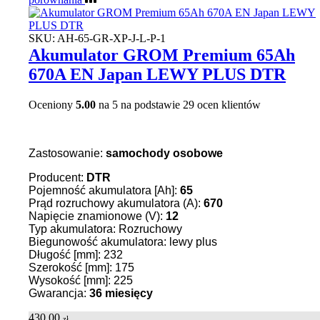
SKU:
AH-65-GR-XP-J-L-P-1
Akumulator GROM Premium 65Ah
670A EN Japan LEWY PLUS DTR
Oceniony
5.00
na 5 na podstawie
29
ocen klientów
Zastosowanie:
samochody osobowe
Producent:
DTR
Pojemność akumulatora [Ah]:
65
Prąd rozruchowy akumulatora (A):
670
Napięcie znamionowe (V):
12
Typ akumulatora: Rozruchowy
Biegunowość akumulatora: lewy plus
Długość [mm]: 232
Szerokość [mm]: 175
Wysokość [mm]: 225
Gwarancja:
36
miesięcy
430,00
zł