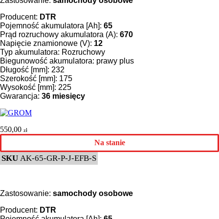
Zastosowanie:
samochody osobowe
Producent:
DTR
Pojemność akumulatora [Ah]:
65
Prąd rozruchowy akumulatora (A):
670
Napięcie znamionowe (V):
12
Typ akumulatora: Rozruchowy
Biegunowość akumulatora: prawy plus
Długość [mm]: 232
Szerokość [mm]: 175
Wysokość [mm]: 225
Gwarancja:
36
miesięcy
550,00
zł
Na stanie
SKU
AK-65-GR-P-J-EFB-S
Zastosowanie:
samochody osobowe
Producent:
DTR
Pojemność akumulatora [Ah]:
65