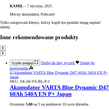
KAMIL
–
7 stycznia, 2025
Mocny akumulator, Polecam!
Tylko zalogowani klienci, którzy kupili ten produkt mogą napisać
opinię.
Inne rekomendowane produkty
Dodaj do listy życzeń
Dodaj do
Szybki podgląd
porównania
SKU:
AK-60-VA-BL-P-1
Akumulator VARTA Blue Dynamic D47
60Ah 540A EN P+ Japan
Oceniony
5.00
na 5 na podstawie
10
ocen klientów