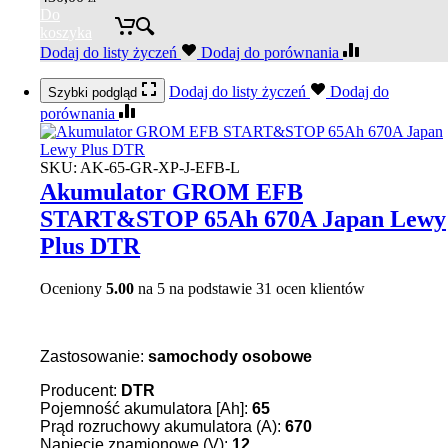
Do
koszyka
Dodaj do listy życzeń
Dodaj do porównania
Dodaj do listy życzeń
Dodaj do
Szybki podgląd
porównania
SKU:
AK-65-GR-XP-J-EFB-L
Akumulator GROM EFB
START&STOP 65Ah 670A Japan Lewy
Plus DTR
Oceniony
5.00
na 5 na podstawie
31
ocen klientów
Zastosowanie:
samochody osobowe
Producent:
DTR
Pojemność akumulatora [Ah]:
65
Prąd rozruchowy akumulatora (A):
670
Napięcie znamionowe (V):
12