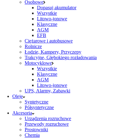
Osobowe
Dopasuj akumulator
Wszystkie
Litowo-jonowe
Klasyczne
AGM
EFB
Ciężarowe i autobusowe
Rolnicze
Łodzie, Kampery, Przyczepy
Trakcyjne, Głębokiego rozładowania
Motocyklowe
Wszystkie
Klasyczne
AGM
Litowo-jonowe
UPS, Alarmy, Zabawki
Oleje
Syntetyczne
Półsyntetyczne
Akcesoria
Urządzenia rozruchowe
Przewody rozruchowe
Prostowniki
Chemia