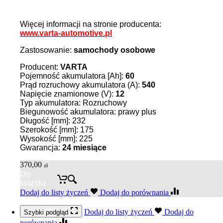
Więcej informacji na stronie producenta:
www.varta-automotive.pl
Zastosowanie:
samochody osobowe
Producent:
VARTA
Pojemność akumulatora [Ah]:
60
Prąd rozruchowy akumulatora (A):
540
Napięcie znamionowe (V):
12
Typ akumulatora: Rozruchowy
Biegunowość akumulatora: prawy plus
Długość [mm]: 232
Szerokość [mm]: 175
Wysokość [mm]: 225
Gwarancja:
24 miesiące
370,00
zł
Do
koszyka
Dodaj do listy życzeń
Dodaj do porównania
Dodaj do listy życzeń
Dodaj do
Szybki podgląd
porównania