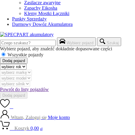
Zasilacze awaryjne
Zapachy Eikosha
Klemy Mostki Łączniki
Punkty Sprzedaży
Darmowy Dowóz Akumulatora
Wybierz pojazd
Szukaj
Wybierz pojazd, aby znaleźć dokładnie dopasowane części
Wszystkie pojazdy
Dodaj pojazd
Powrót do listy pojazdów
Dodaj pojazd
0
Witam, Zaloguj się
Moje konto
0
Koszyk
0,00
zł