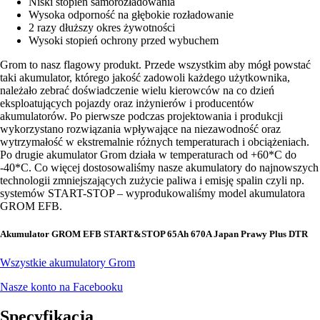
Niski stopień samorozładowania
Wysoka odporność na głębokie rozładowanie
2 razy dłuższy okres żywotności
Wysoki stopień ochrony przed wybuchem
Grom to nasz flagowy produkt. Przede wszystkim aby mógł powstać
taki akumulator, którego jakość zadowoli każdego użytkownika,
należało zebrać doświadczenie wielu kierowców na co dzień
eksploatujących pojazdy oraz inżynierów i producentów
akumulatorów. Po pierwsze podczas projektowania i produkcji
wykorzystano rozwiązania wpływające na niezawodność oraz
wytrzymałość w ekstremalnie różnych temperaturach i obciążeniach.
Po drugie akumulator Grom działa w temperaturach od +60*C do
-40*C. Co więcej dostosowaliśmy nasze akumulatory do najnowszych
technologii zmniejszających zużycie paliwa i emisję spalin czyli np.
systemów START-STOP – wyprodukowaliśmy model akumulatora
GROM EFB.
Akumulator GROM EFB START&STOP 65Ah 670A Japan Prawy Plus DTR
Wszystkie akumulatory Grom
Nasze konto na Facebooku
Specyfikacja