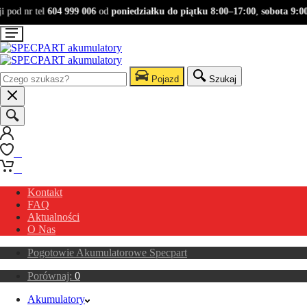
pod nr tel
604 999 006
od
poniedziałku do piątku 8:00–17:00
,
sobota 9:00–
Pojazd
Szukaj
0
0
Kontakt
FAQ
Aktualności
O Nas
Pogotowie Akumulatorowe Specpart
Porównaj:
0
Akumulatory