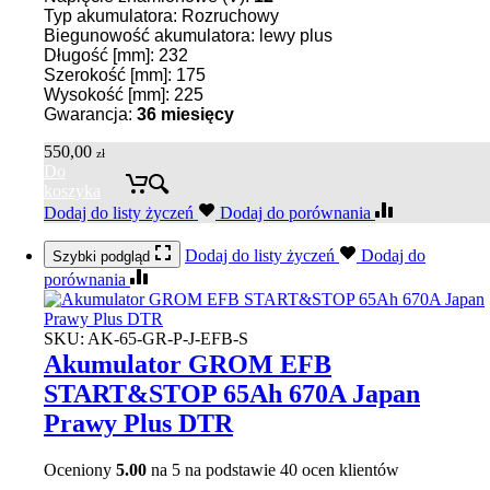
Typ akumulatora: Rozruchowy
Biegunowość akumulatora: lewy plus
Długość [mm]: 232
Szerokość [mm]: 175
Wysokość [mm]: 225
Gwarancja:
36
miesięcy
550,00
zł
Do
koszyka
Dodaj do listy życzeń
Dodaj do porównania
Dodaj do listy życzeń
Dodaj do
Szybki podgląd
porównania
SKU:
AK-65-GR-P-J-EFB-S
Akumulator GROM EFB
START&STOP 65Ah 670A Japan
Prawy Plus DTR
Oceniony
5.00
na 5 na podstawie
40
ocen klientów