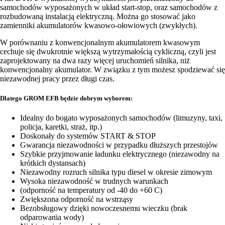
samochodów wyposażonych w układ start-stop, oraz samochodów z
rozbudowaną instalacją elektryczną. Można go stosować jako
zamienniki akumulatorów kwasowo-ołowiowych (zwykłych).
W porównaniu z konwencjonalnym akumulatorem kwasowym
cechuje się dwukrotnie większą wytrzymałością cykliczną, czyli jest
zaprojektowany na dwa razy więcej uruchomień silnika, niż
konwencjonalny akumulator. W związku z tym możesz spodziewać się
niezawodnej pracy przez długi czas.
Dlatego GROM EFB będzie dobrym wyborem:
Idealny do bogato wyposażonych samochodów (limuzyny, taxi,
policja, karetki, straż, itp.)
Doskonały do systemów START & STOP
Gwarancja niezawodności w przypadku dłuższych przestojów
Szybkie przyjmowanie ładunku elektrycznego (niezawodny na
krótkich dystansach)
Niezawodny rozruch silnika typu diesel w okresie zimowym
Wysoka niezawodność w trudnych warunkach
(odporność na temperatury od -40 do +60 C)
Zwiększona odporność na wstrząsy
Bezobsługowy dzięki nowoczesnemu wieczku (brak
odparowania wody)