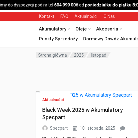
 do dyspozycji pod nr tel
604 999 006
od
poniedziałku do piątku 8:00
Kontakt
FAQ
Aktualności
O Nas
Akumulatory
Oleje
Akcesoria
Punkty Sprzedaży
Darmowy Dowóz Akumula
Strona główna
2025
listopad
Aktualności
Black Week 2025 w Akumulatory
Specpart
Specpart
18 listopada, 2025