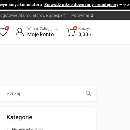
ymiany akumulatora
Sprawdź gdzie dowozimy i montujemy
— ⭐
z k
ogotowie Akumulatorowe Specpart
Porównaj:
0
Witam, Zaloguj się
Koszyk
0
0
Moje konto
0,00
zł
Kategorie