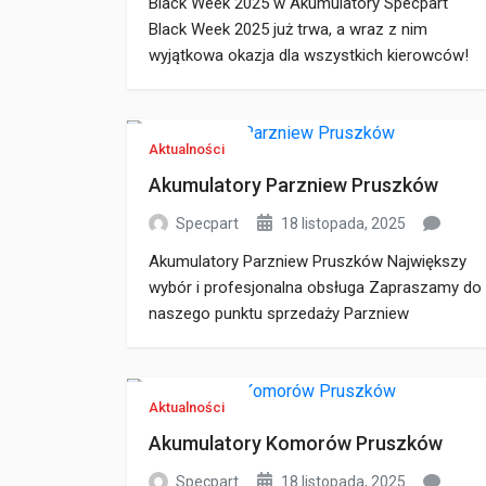
Black Week 2025 w Akumulatory Specpart
Black Week 2025 już trwa, a wraz z nim
wyjątkowa okazja dla wszystkich kierowców!
W Akumulatory Specpart przygotowaliśmy
specjalną promocję, dzięki której zakup
akumulatora do Twojego samochodu
Aktualności
osobowego będzie prostszy i tańszy niż
Akumulatory Parzniew Pruszków
kiedykolwiek. Skorzystaj z kodu rabatowego
„akumulator” Chcesz wymienić akumulator w
Specpart
18 listopada, 2025
swoim aucie i nie przepłacać? To […]
Akumulatory Parzniew Pruszków Największy
wybór i profesjonalna obsługa Zapraszamy do
naszego punktu sprzedaży Parzniew
Pruszków przy ul. Aleja Wojska Polskiego
40A. Oferujemy szeroki wybór akumulatorów
samochodowych, a nasza obsługa
Aktualności
akumulatorów w Komorów
Akumulatory Komorów Pruszków
Pruszków specjalizuje się w kompleksowej
obsłudze, od diagnostyki po wymianę i montaż
Specpart
18 listopada, 2025