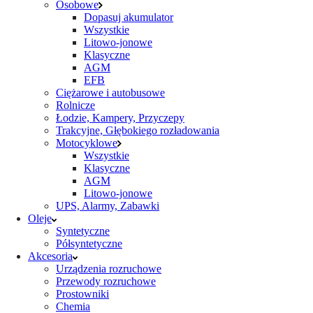
Osobowe
Dopasuj akumulator
Wszystkie
Litowo-jonowe
Klasyczne
AGM
EFB
Ciężarowe i autobusowe
Rolnicze
Łodzie, Kampery, Przyczepy
Trakcyjne, Głębokiego rozładowania
Motocyklowe
Wszystkie
Klasyczne
AGM
Litowo-jonowe
UPS, Alarmy, Zabawki
Oleje
Syntetyczne
Półsyntetyczne
Akcesoria
Urządzenia rozruchowe
Przewody rozruchowe
Prostowniki
Chemia