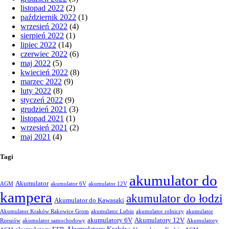
listopad 2022
(2)
październik 2022
(1)
wrzesień 2022
(4)
sierpień 2022
(1)
lipiec 2022
(14)
czerwiec 2022
(6)
maj 2022
(5)
kwiecień 2022
(8)
marzec 2022
(9)
luty 2022
(8)
styczeń 2022
(9)
grudzień 2021
(3)
listopad 2021
(1)
wrzesień 2021
(2)
maj 2021
(4)
Tagi
akumulator do
Akumulator
AGM
akumulator 6V
akumulator 12V
kampera
akumulator do łodzi
Akumulator do Kawasaki
Akumulator Kraków Rakowice Grom
akumulator Lubin
akumulator rolniczy
akumulator
akumulatory 6V
Akumulatory 12V
Rzeszów
akumulator samochodowy
Akumulatory