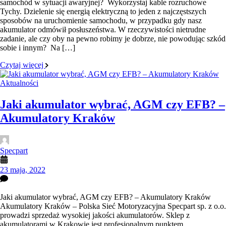
samochód w sytuacji awaryjnej? Wykorzystaj kable rozruchowe
Tychy. Dzielenie się energią elektryczną to jeden z najczęstszych
sposobów na uruchomienie samochodu, w przypadku gdy nasz
akumulator odmówił posłuszeństwa. W rzeczywistości nietrudne
zadanie, ale czy oby na pewno robimy je dobrze, nie powodując szkód
sobie i innym? Na […]
Czytaj więcej
Aktualności
Jaki akumulator wybrać, AGM czy EFB? –
Akumulatory Kraków
Specpart
23 maja, 2022
Jaki akumulator wybrać, AGM czy EFB? – Akumulatory Kraków
Akumulatory Kraków – Polska Sieć Motoryzacyjna Specpart sp. z o.o.
prowadzi sprzedaż wysokiej jakości akumulatorów. Sklep z
akumulatorami w Krakowie jest profesjonalnym punktem