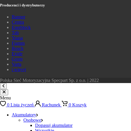
Producenci i dystrybutorzy
Banner
Centra
Enerblock
Tab
Yuasa
Fiamm
Bosch
Exide
Grom
Varta
i więcej
Polska Sieć Motoryzacyjna Specpart Sp. z o.o. | 2022
Menu
0
Lista życzeń
Rachunek
0
Koszyk
Akumulatory
Osobowe
Dopasuj akumulator
Wszystkie