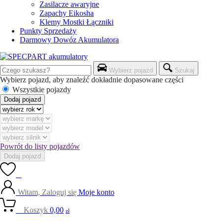
Zasilacze awaryjne
Zapachy Eikosha
Klemy Mostki Łączniki
Punkty Sprzedaży
Darmowy Dowóz Akumulatora
Wybierz pojazd
Szukaj
Wybierz pojazd, aby znaleźć dokładnie dopasowane części
Wszystkie pojazdy
Dodaj pojazd
Powrót do listy pojazdów
Dodaj pojazd
0
Witam, Zaloguj się
Moje konto
0
Koszyk
0,00
zł