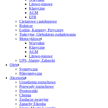
Litowo-jonowe
Klasyczne
AGM
EFB
Ciężarowe i autobusowe
Rolnicze
Łodzie, Kampery, Przyczepy
Trakcyjne, Głębokiego rozładowania
Motocyklowe
Wszystkie
Klasyczne
AGM
Litowo-jonowe
UPS, Alarmy, Zabawki
Oleje
Syntetyczne
Półsyntetyczne
Akcesoria
Urządzenia rozruchowe
Przewody rozruchowe
Prostowniki
Chemia
Zasilacze awaryjne
Zapachy Eikosha