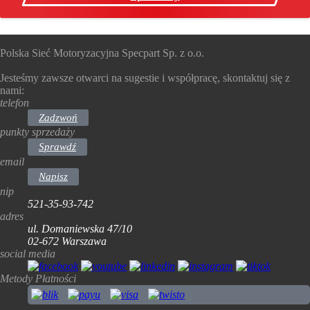
Polska Sieć Motoryzacyjna Specpart Sp. z o.o.
Jesteśmy zawsze otwarci na sugestie i współpracę, skontaktuj się z
nami:
telefon
Zadzwoń
punkty sprzedaży
Sprawdź
email
Napisz
nip
521-35-93-742
adres
ul. Domaniewska 47/10
02-672 Warszawa
social media
Metody Płatności