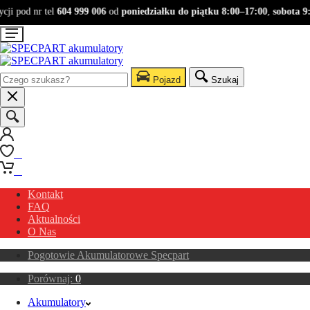
ji pod nr tel
604 999 006
od
poniedziałku do piątku 8:00–17:00
,
sobota 9:
Pojazd
Szukaj
0
0
Kontakt
FAQ
Aktualności
O Nas
Pogotowie Akumulatorowe Specpart
Porównaj:
0
Akumulatory