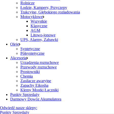
Rolnicze
Łodzie, Kampery, Przyczepy
Trakcyjne, Głębokiego rozładowania
Motocyklowe
Wszystkie
Klasyczne
AGM
Litowo-jonowe
UPS, Alarmy, Zabawki
Oleje
Syntetyczne
Półsyntetyczne
Akcesoria
Urządzenia rozruchowe
Przewody rozruchowe
Prostowniki
Chemia
Zasilacze awaryjne
Zapachy Eikosha
Klemy Mostki Łączniki
Punkty Sprzedaży
Darmowy Dowóz Akumulatora
Odwiedź nasze sklepy:
Punkty Sprzedaży