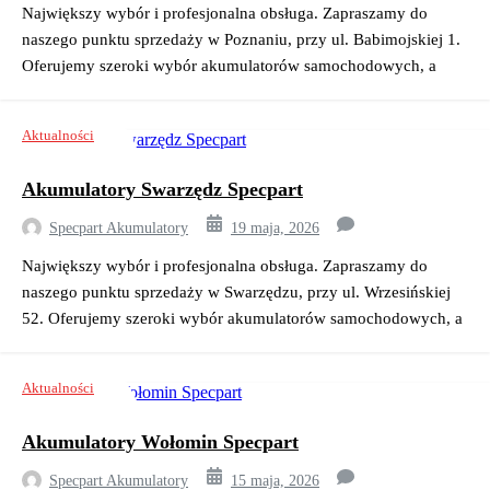
Największy wybór i profesjonalna obsługa. Zapraszamy do
naszego punktu sprzedaży w Poznaniu, przy ul. Babimojskiej 1.
Oferujemy szeroki wybór akumulatorów samochodowych, a
nasza obsługa akumulatorów w Poznaniu przy ulicy
Bambimojskiej 1 specjalizuje się w kompleksowej obsłudze,
Aktualności
od diagnostyki po wymianę i montaż akumulatorów. W ofercie
mamy produkty od renomowanych marek, takich
Akumulatory Swarzędz Specpart
jak Varta, Jenox , Centra ,Exide , Yuasa , Bosch oraz inne.
Oferujemy również tanie akumulatory Poznań idealne dla
Specpart Akumulatory
19 maja, 2026
każdego budżetu. Akumulatory Poznań […]
Największy wybór i profesjonalna obsługa. Zapraszamy do
naszego punktu sprzedaży w Swarzędzu, przy ul. Wrzesińskiej
52. Oferujemy szeroki wybór akumulatorów samochodowych, a
nasza obsługa akumulatorów w Swarzędzu przy ulicy
Wrzesińskiej 52 specjalizuje się w kompleksowej obsłudze,
Aktualności
od diagnostyki po wymianę i montaż akumulatorów. W ofercie
mamy produkty od renomowanych marek, takich
Akumulatory Wołomin Specpart
jak Varta, Jenox , Centra ,Exide , Yuasa , Bosch oraz inne.
Oferujemy również tanie akumulatory Swarzędz Wrzesińska
Specpart Akumulatory
15 maja, 2026