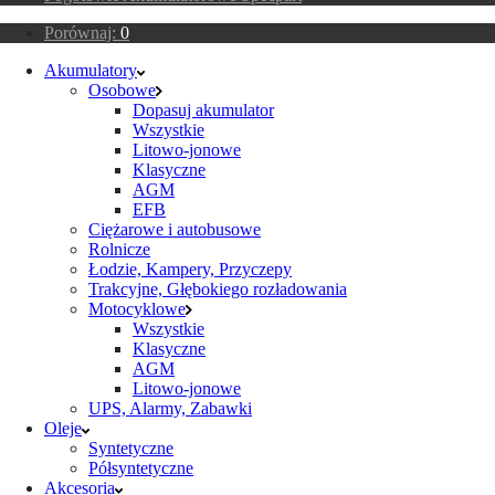
Porównaj:
0
Akumulatory
Osobowe
Dopasuj akumulator
Wszystkie
Litowo-jonowe
Klasyczne
AGM
EFB
Ciężarowe i autobusowe
Rolnicze
Łodzie, Kampery, Przyczepy
Trakcyjne, Głębokiego rozładowania
Motocyklowe
Wszystkie
Klasyczne
AGM
Litowo-jonowe
UPS, Alarmy, Zabawki
Oleje
Syntetyczne
Półsyntetyczne
Akcesoria