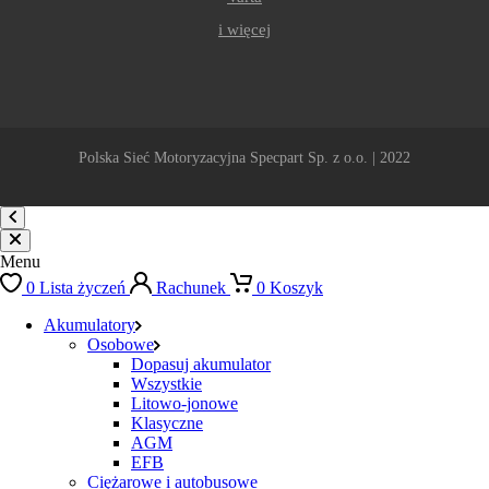
i więcej
Polska Sieć Motoryzacyjna Specpart Sp. z o.o. | 2022
Menu
0
Lista życzeń
Rachunek
0
Koszyk
Akumulatory
Osobowe
Dopasuj akumulator
Wszystkie
Litowo-jonowe
Klasyczne
AGM
EFB
Ciężarowe i autobusowe