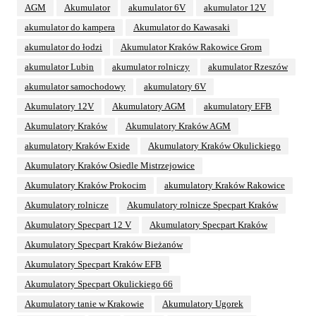
AGM
Akumulator
akumulator 6V
akumulator 12V
akumulator do kampera
Akumulator do Kawasaki
akumulator do łodzi
Akumulator Kraków Rakowice Grom
akumulator Lubin
akumulator rolniczy
akumulator Rzeszów
akumulator samochodowy
akumulatory 6V
Akumulatory 12V
Akumulatory AGM
akumulatory EFB
Akumulatory Kraków
Akumulatory Kraków AGM
akumulatory Kraków Exide
Akumulatory Kraków Okulickiego
Akumulatory Kraków Osiedle Mistrzejowice
Akumulatory Kraków Prokocim
akumulatory Kraków Rakowice
Akumulatory rolnicze
Akumulatory rolnicze Specpart Kraków
Akumulatory Specpart 12 V
Akumulatory Specpart Kraków
Akumulatory Specpart Kraków Bieżanów
Akumulatory Specpart Kraków EFB
Akumulatory Specpart Okulickiego 66
Akumulatory tanie w Krakowie
Akumulatory Ugorek