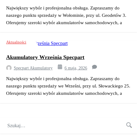
idealne dla każdego budżetu. Akumulatory […]
Największy wybór i profesjonalna obsługa. Zapraszamy do
naszego punktu sprzedaży w Wołominie, przy ul. Geodetów 3.
Oferujemy szeroki wybór akumulatorów samochodowych, a
nasza obsługa akumulatorów w Wołominie przy ulicy Geodetów
3 specjalizuje się w kompleksowej obsłudze,
Aktualności
od diagnostyki po wymianę i montaż akumulatorów. W ofercie
mamy produkty od renomowanych marek, takich
Akumulatory Września Specpart
jak Varta, Jenox , Centra ,Exide , Yuasa , Bosch oraz inne.
Oferujemy również tanie akumulatory Wołomin Geodetów
Specpart Akumulatory
6 maja, 2026
idealne dla każdego budżetu. Akumulatory […]
Największy wybór i profesjonalna obsługa. Zapraszamy do
naszego punktu sprzedaży we Wrześni, przy ul. Słowackiego 25.
Oferujemy szeroki wybór akumulatorów samochodowych, a
nasza obsługa akumulatorów we Wrześni przy ulicy
Słowackiego 25 specjalizuje się w kompleksowej obsłudze,
od diagnostyki po wymianę i montaż akumulatorów. W ofercie
mamy produkty od renomowanych marek, takich
jak Varta, Jenox , Centra ,Exide , Yuasa , Bosch oraz inne.