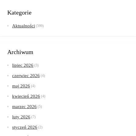
Oferujemy również tanie akumulatory Września Słowackiego
idealne dla każdego budżetu. Akumulatory […]
Kategorie
Aktualności
(599)
Archiwum
lipiec 2026
(3)
czerwiec 2026
(4)
maj 2026
(4)
kwiecień 2026
(4)
marzec 2026
(5)
luty 2026
(7)
styczeń 2026
(2)