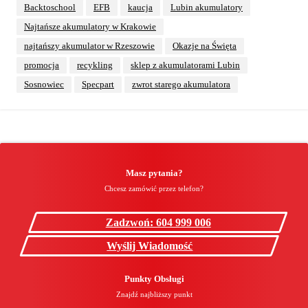
Backtoschool
EFB
kaucja
Lubin akumulatory
Najtańsze akumulatory w Krakowie
najtańszy akumulator w Rzeszowie
Okazje na Święta
promocja
recykling
sklep z akumulatorami Lubin
Sosnowiec
Specpart
zwrot starego akumulatora
Masz pytania?
Chcesz zamówić przez telefon?
Zadzwoń: 604 999 006
Wyślij Wiadomość
Punkty Obsługi
Znajdź najbliższy punkt