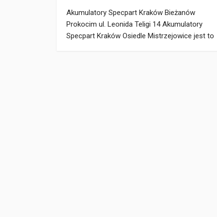
Akumulatory Specpart Kraków Bieżanów
Prokocim ul. Leonida Teligi 14 Akumulatory
Specpart Kraków Osiedle Mistrzejowice jest to
już nasz 3 punkt sprzedaży w mieście Kraków.
Otwieramy kolejny punkt, aby szybciej służyć
Wam pomocą w doborze odpowiedniego
akumulatora w mieście Kraków na ul.
Okulickiego 66. Oferujemy szeroki wybór
akumulatorów, darmowy test akumulatora oraz
montaż. Akumulatory Specpart Kraków
Bieżanów […]