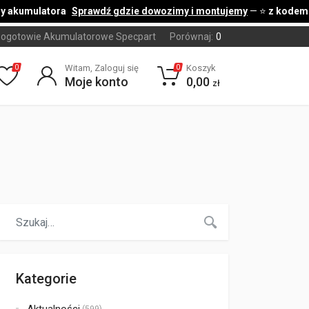
akumulatora
Sprawdź gdzie dowozimy i montujemy
— ⭐
z kodem [ C
ogotowie Akumulatorowe Specpart
Porównaj:
0
Witam, Zaloguj się
Koszyk
0
0
Moje konto
0,00
zł
Kategorie