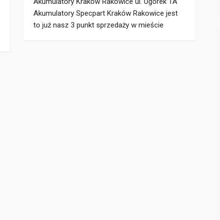
Akumulatory Kraków Rakowice ul. Ugorek 1A
Akumulatory Specpart Kraków Rakowice jest
to już nasz 3 punkt sprzedaży w mieście
Kraków. Otwieramy kolejny punkt, aby szybciej
służyć Wam pomocą w doborze
odpowiedniego akumulatora w mieście Kraków
na ul. Ugorek 1A. Oferujemy szeroki wybór
akumulatorów, darmowy test akumulatora oraz
montaż. Akumulatory Specpart Kraków
Rakowice ul. Ugorek 1A […]