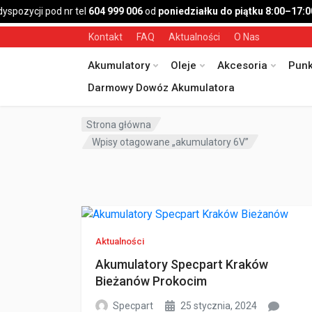
ozycji pod nr tel
604 999 006
od
poniedziałku do piątku 8:00–17:00
,
Kontakt
FAQ
Aktualności
O Nas
Akumulatory
Oleje
Akcesoria
Punk
Darmowy Dowóz Akumulatora
Strona główna
Wpisy otagowane „akumulatory 6V”
Aktualności
Akumulatory Specpart Kraków
Bieżanów Prokocim
Specpart
25 stycznia, 2024