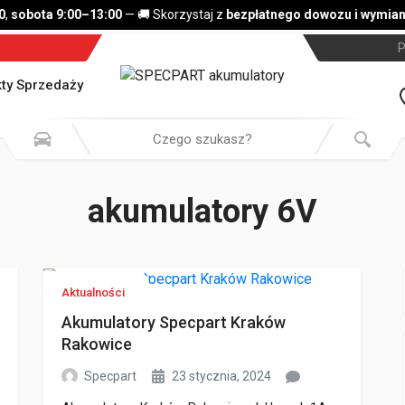
sobota 9:00–13:00
— 🚚 Skorzystaj z
bezpłatnego dowozu i wymiany 
P
ty Sprzedaży
akumulatory 6V
Aktualności
Akumulatory Specpart Kraków
Rakowice
Specpart
23 stycznia, 2024