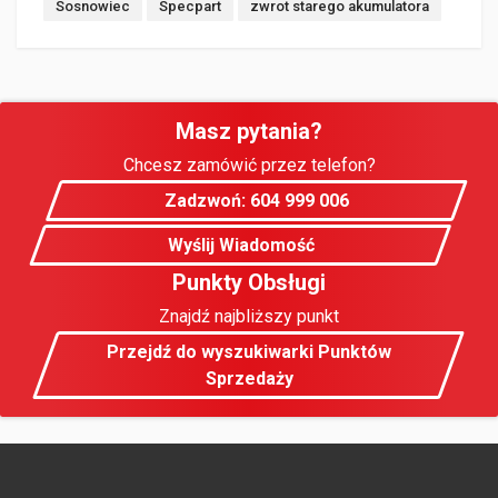
Sosnowiec
Specpart
zwrot starego akumulatora
Masz pytania?
Chcesz zamówić przez telefon?
Zadzwoń: 604 999 006
Wyślij Wiadomość
Punkty Obsługi
Znajdź najbliższy punkt
Przejdź do wyszukiwarki Punktów
Sprzedaży