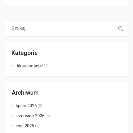
mieście Kraków. Otwieramy kolejny punkt, aby szybciej
służyć Wam pomocą w doborze odpowiedniego
akumulatora w mieście Kraków na ul. Okulickiego 66.
Oferujemy szeroki wybór akumulatorów, darmowy test
akumulatora oraz montaż. Akumulatory Specpart Kraków
Osiedle […]
Kategorie
Aktualności
(599)
Archiwum
lipiec 2026
(3)
czerwiec 2026
(4)
maj 2026
(4)