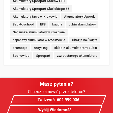
Akumulatory Specpart Kraków EFB
Akumulatory Specpart Okulickiego 66
Akumulatory tanie w Krakowie
Akumulatory Ugorek
Backtoschool
EFB
kaucja
Lubin akumulatory
Najtańsze akumulatory w Krakowie
najtańszy akumulator w Rzeszowie
Okazje na Święta
promocja
recykling
sklep z akumulatorami Lubin
Sosnowiec
Specpart
zwrot starego akumulatora
Masz pytania?
Chcesz zamówić przez telefon?
Zadzwoń: 604 999 006
Wyślij Wiadomość