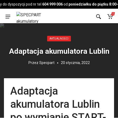
Pojazd
do dyspozycji pod nr tel
604 999 006
od
poniedziałku do piątku 8:00–
0
Opublikowany w:
AKTUALNOŚCI
Adaptacja akumulatora Lublin
Przez
Specpart
20 stycznia, 2022
Adaptacja
akumulatora Lublin
po wymianie START-