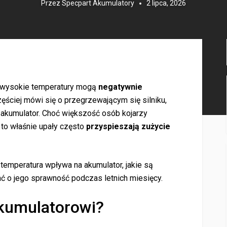
Przez
Specpart Akumulatory
2 lipca, 2026
e wysokie temperatury mogą
negatywnie
ściej mówi się o przegrzewającym się silniku,
akumulator. Choć większość osób kojarzy
 to właśnie upały często
przyspieszają zużycie
 temperatura wpływa na akumulator, jakie są
ać o jego sprawność podczas letnich miesięcy.
akumulatorowi?