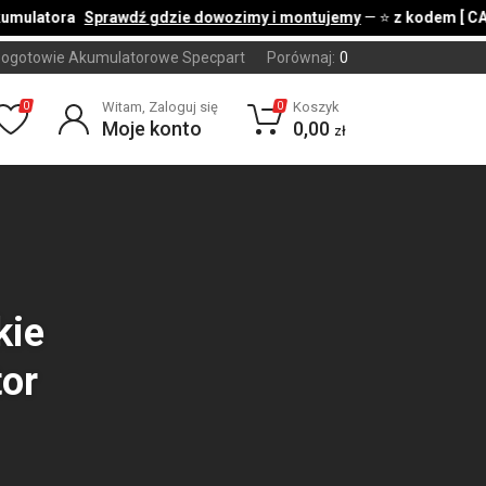
mulatora
Sprawdź gdzie dowozimy i montujemy
— ⭐
z kodem [ CARB
ogotowie Akumulatorowe Specpart
Porównaj:
0
Witam, Zaloguj się
Koszyk
0
0
Moje konto
0,00
zł
kie
tor