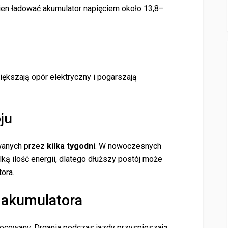
nien ładować akumulator napięciem około 13,8–
ększają opór elektryczny i pogarszają
ju
wanych przez
kilka tygodni
. W nowoczesnych
lką ilość energii, dlatego dłuższy postój może
ora.
 akumulatora
mocowany. Drgania podczas jazdy przyspieszają