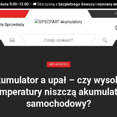
ta 9:00–13:00
— 🚚 Skorzystaj z
bezpłatnego dowozu i wymiany aku
P
ty Sprzedaży
AKTUALNOŚCI
umulator a upał – czy wyso
mperatury niszczą akumula
samochodowy?