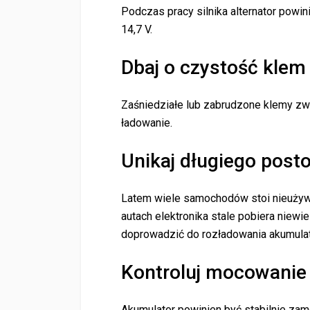
Podczas pracy silnika alternator powi
14,7 V.
Dbaj o czystość klem
Zaśniedziałe lub zabrudzone klemy zwi
ładowanie.
Unikaj długiego posto
Latem wiele samochodów stoi nieuży
autach elektronika stale pobiera niewie
doprowadzić do rozładowania akumulat
Kontroluj mocowanie
Akumulator powinien być stabilnie za