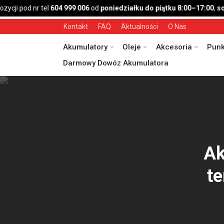
ji pod nr tel
604 999 006
od
poniedziałku do piątku 8:00–17:00
,
sobo
Kontakt
FAQ
Aktualności
O Nas
Akumulatory
Oleje
Akcesoria
Punk
Darmowy Dowóz Akumulatora
Ak
te