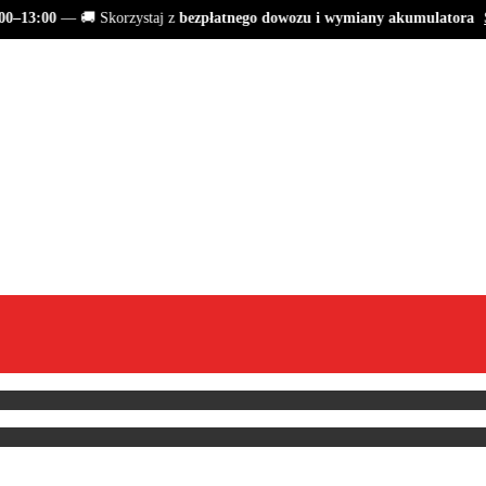
0–13:00
— 🚚 Skorzystaj z
bezpłatnego dowozu i wymiany akumulatora
S