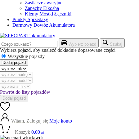
Zasilacze awaryjne
Zapachy Eikosha
Klemy Mostki Łączniki
Punkty Sprzedaży
Darmowy Dowóz Akumulatora
Wybierz pojazd
Szukaj
Wybierz pojazd, aby znaleźć dokładnie dopasowane części
Wszystkie pojazdy
Dodaj pojazd
Powrót do listy pojazdów
Dodaj pojazd
0
Witam, Zaloguj się
Moje konto
0
Koszyk
0,00
zł