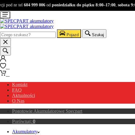
i pod nr tel
604 999 006
od
poniedziałku do piątku 8:00–17:00
,
sobota 9:0
Pojazd
Szukaj
0
0
Kontakt
FAQ
Aktualności
O Nas
Pogotowie Akumulatorowe Specpart
Porównaj:
0
Akumulatory