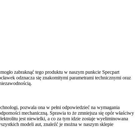
e mogło zabraknąć tego produktu w naszym punkcie Specpart
cławek odznacza się znakomitymi parametrami technicznymi oraz
niezawodnością.
echnologi, pozwala ona w pełni odpowiedzieć na wymagania
porności mechaniczną. Sprawia to że zmniejsza się opór właściwy
trolitu jest niewielki, a co za tym idzie zostaje wyeliminowana
zystkich modeli aut, znaleźć je można w naszym sklepie