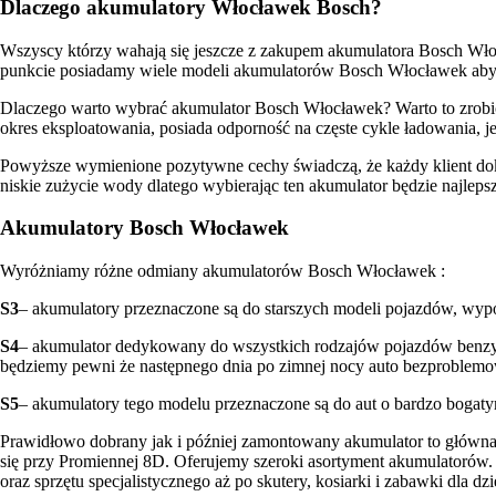
Dlaczego akumulatory Włocławek Bosch?
Wszyscy którzy wahają się jeszcze z zakupem akumulatora Bosch Wł
punkcie posiadamy wiele modeli akumulatorów Bosch Włocławek aby
Dlaczego warto wybrać akumulator Bosch Włocławek? Warto to zrobić 
okres eksploatowania, posiada odporność na częste cykle ładowania, j
Powyższe wymienione pozytywne cechy świadczą, że każdy klient do
niskie zużycie wody dlatego wybierając ten akumulator będzie najle
Akumulatory Bosch Włocławek
Wyróżniamy różne odmiany akumulatorów Bosch Włocławek :
S3
– akumulatory przeznaczone są do starszych modeli pojazdów, wypo
S4
– akumulator dedykowany do wszystkich rodzajów pojazdów benzyn
będziemy pewni że następnego dnia po zimnej nocy auto bezproblemo
S5
– akumulatory tego modelu przeznaczone są do aut o bardzo bogatym
Prawidłowo dobrany jak i później zamontowany akumulator to główna
się przy Promiennej 8D. Oferujemy szeroki asortyment akumulatorów
oraz sprzętu specjalistycznego aż po skutery, kosiarki i zabawki dla 