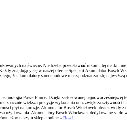
kowanych na świecie. Nie trzeba przedstawiać nikomu tej marki i ni
żdy znajdujący się w naszej ofercie Specpart Akumulator Bosch Wło
z tego, że akumulatory samochodowe muszą odznaczać się najwyższą 
 technologia PowerFrame. Dzięki zastosowanej najnowocześniejszej t
 znacznie większa precyzje wykonania oraz zwiększa sztywności i od
rności płyt na korozję. Akumulator Bosch Włocławek ubytek wody z elek
resu użytkowania. Akumulatory Bosch Włocławek dedykowane są do ws
również w naszym sklepie online –
Bosch