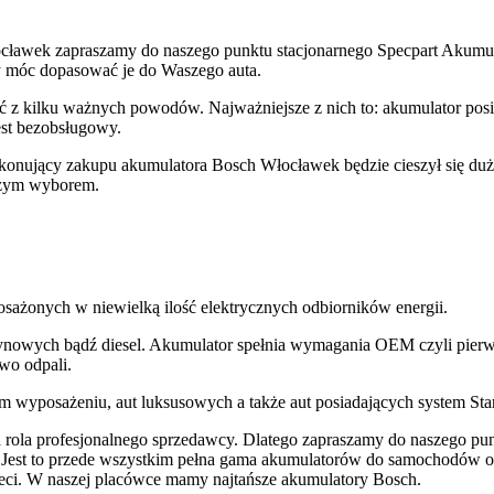
ocławek zapraszamy do naszego punktu stacjonarnego Specpart Akumu
 móc dopasować je do Waszego auta.
z kilku ważnych powodów. Najważniejsze z nich to: akumulator posiad
est bezobsługowy.
konujący zakupu akumulatora Bosch Włocławek będzie cieszył się d
pszym wyborem.
sażonych w niewielką ilość elektrycznych odbiorników energii.
owych bądź diesel. Akumulator spełnia wymagania OEM czyli pierwsz
wo odpali.
 wyposażeniu, aut luksusowych a także aut posiadających system Star
 rola profesjonalnego sprzedawcy. Dlatego zapraszamy do naszego p
. Jest to przede wszystkim pełna gama akumulatorów do samochodów o
dzieci. W naszej placówce mamy najtańsze akumulatory Bosch.