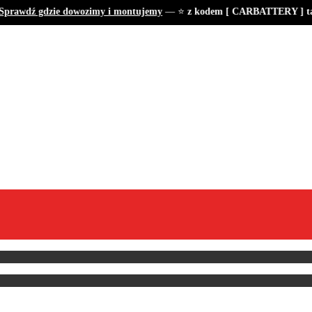
prawdź gdzie dowozimy i montujemy
— ⭐
z kodem [ CARBATTERY ] tan