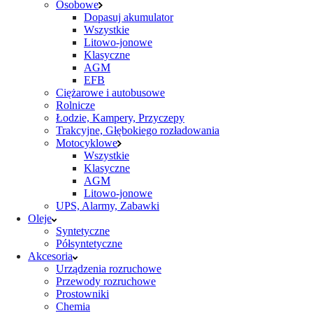
Osobowe
Dopasuj akumulator
Wszystkie
Litowo-jonowe
Klasyczne
AGM
EFB
Ciężarowe i autobusowe
Rolnicze
Łodzie, Kampery, Przyczepy
Trakcyjne, Głębokiego rozładowania
Motocyklowe
Wszystkie
Klasyczne
AGM
Litowo-jonowe
UPS, Alarmy, Zabawki
Oleje
Syntetyczne
Półsyntetyczne
Akcesoria
Urządzenia rozruchowe
Przewody rozruchowe
Prostowniki
Chemia