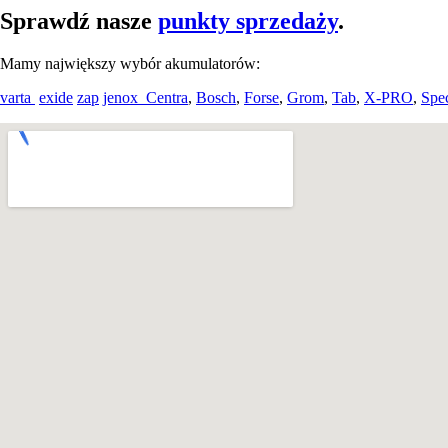
Sprawdź nasze
punkty sprzedaży
.
Mamy największy wybór akumulatorów:
varta
exide
zap
jenox
Centra
,
Bosch
,
Forse
,
Grom
,
Tab
,
X-PRO
,
Spe