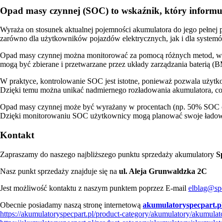
Opad masy czynnej (SOC) to wskaźnik, który inform
Wyraża on stosunek aktualnej pojemności akumulatora do jego pełnej 
zarówno dla użytkowników pojazdów elektrycznych, jak i dla systemów
Opad masy czynnej można monitorować za pomocą różnych metod, w z
mogą być zbierane i przetwarzane przez układy zarządzania baterią (
W praktyce, kontrolowanie SOC jest istotne, ponieważ pozwala użytko
Dzięki temu można unikać nadmiernego rozładowania akumulatora, co
Opad masy czynnej może być wyrażany w procentach (np. 50% SOC oz
Dzięki monitorowaniu SOC użytkownicy mogą planować swoje ładowan
Kontakt
Zapraszamy do naszego najbliższego punktu sprzedaży akumulatory
S
Nasz punkt sprzedaży znajduje się na
ul. Aleja Grunwaldzka 2C
Jest możliwość kontaktu z naszym punktem poprzez E-mail
elblag@spe
Obecnie posiadamy naszą stronę internetową
akumulatoryspecpart.p
https://akumulatoryspecpart.pl/product-category/akumulatory/akumula