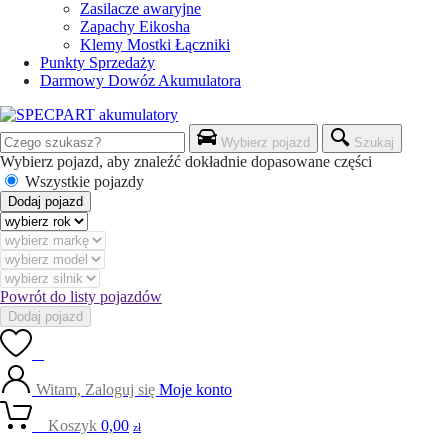
Zasilacze awaryjne
Zapachy Eikosha
Klemy Mostki Łączniki
Punkty Sprzedaży
Darmowy Dowóz Akumulatora
Wybierz pojazd
Szukaj
Wybierz pojazd, aby znaleźć dokładnie dopasowane części
Wszystkie pojazdy
Dodaj pojazd
Powrót do listy pojazdów
Dodaj pojazd
0
Witam, Zaloguj się
Moje konto
0
Koszyk
0,00
zł