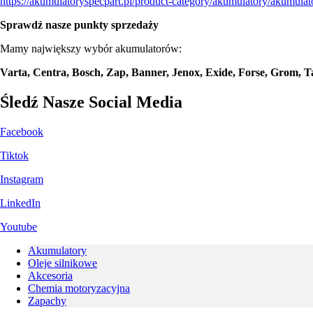
https://akumulatoryspecpart.pl/product-category/akumulatory/akumula
Sprawdź nasze punkty sprzedaży
Mamy największy wybór akumulatorów:
Varta, Centra, Bosch, Zap, Banner, Jenox, Exide, Forse, Grom,
Śledź Nasze Social Media
Facebook
Tiktok
Instagram
LinkedIn
Youtube
Akumulatory
Oleje silnikowe
Akcesoria
Chemia motoryzacyjna
Zapachy