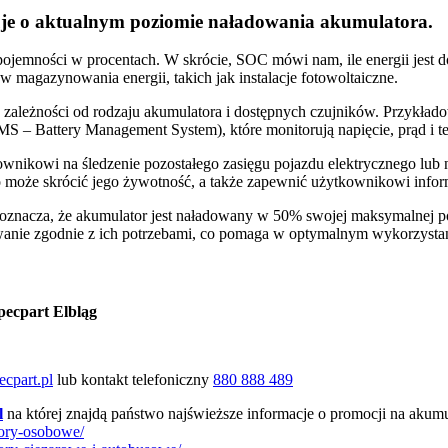
uje o aktualnym poziomie naładowania akumulatora.
pojemności w procentach. W skrócie, SOC mówi nam, ile energii jest 
 magazynowania energii, takich jak instalacje fotowoltaiczne.
ależności od rodzaju akumulatora i dostępnych czujników. Przykła
BMS – Battery Management System), które monitorują napięcie, prąd i 
wnikowi na śledzenie pozostałego zasięgu pojazdu elektrycznego lub 
 może skrócić jego żywotność, a także zapewnić użytkownikowi infor
nacza, że akumulator jest naładowany w 50% swojej maksymalnej poj
ie zgodnie z ich potrzebami, co pomaga w optymalnym wykorzystaniu
pecpart Elbląg
cpart.pl
lub kontakt telefoniczny
880 888 489
l
na której znajdą państwo najświeższe informacje o promocji na akum
tory-osobowe/