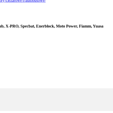
tory-ciezarowe-i-autobusowe/
 Tab, X-PRO, Specbat, Enerblock, Moto Power, Fiamm, Yuasa