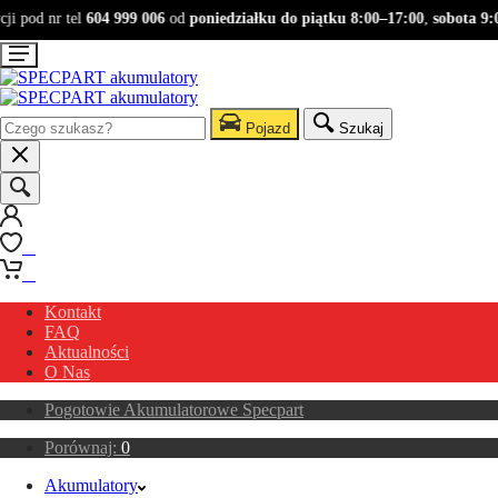
 pod nr tel
604 999 006
od
poniedziałku do piątku 8:00–17:00
,
sobota 9:00
Pojazd
Szukaj
0
0
Kontakt
FAQ
Aktualności
O Nas
Pogotowie Akumulatorowe Specpart
Porównaj:
0
Akumulatory