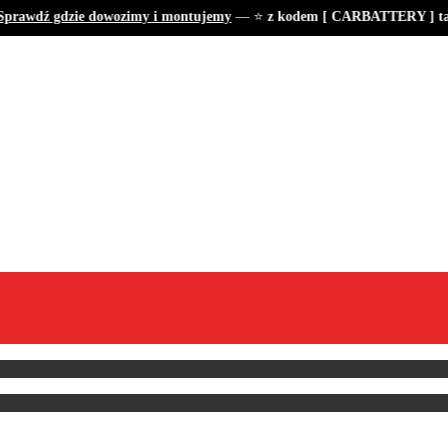
rawdź gdzie dowozimy i montujemy
— ⭐
z kodem [ CARBATTERY ] tani