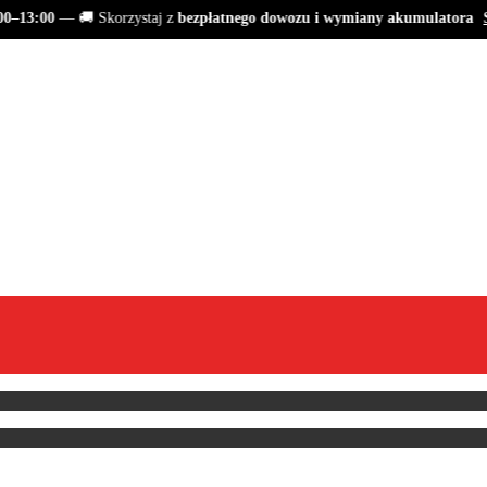
–13:00
— 🚚 Skorzystaj z
bezpłatnego dowozu i wymiany akumulatora
Sp