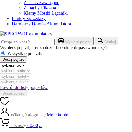
Zasilacze awaryjne
Zapachy Eikosha
Klemy Mostki Łączniki
Punkty Sprzedaży
Darmowy Dowóz Akumulatora
Wybierz pojazd
Szukaj
Wybierz pojazd, aby znaleźć dokładnie dopasowane części
Wszystkie pojazdy
Dodaj pojazd
Powrót do listy pojazdów
Dodaj pojazd
0
Witam, Zaloguj się
Moje konto
0
Koszyk
0,00
zł