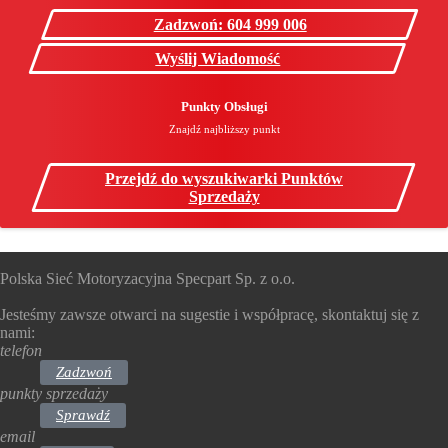
Zadzwoń: 604 999 006
Wyślij Wiadomość
Punkty Obsługi
Znajdź najbliższy punkt
Przejdź do wyszukiwarki Punktów
Sprzedaży
Polska Sieć Motoryzacyjna Specpart Sp. z o.o.
Jesteśmy zawsze otwarci na sugestie i współpracę, skontaktuj się z
nami:
telefon
Zadzwoń
punkty sprzedaży
Sprawdź
email