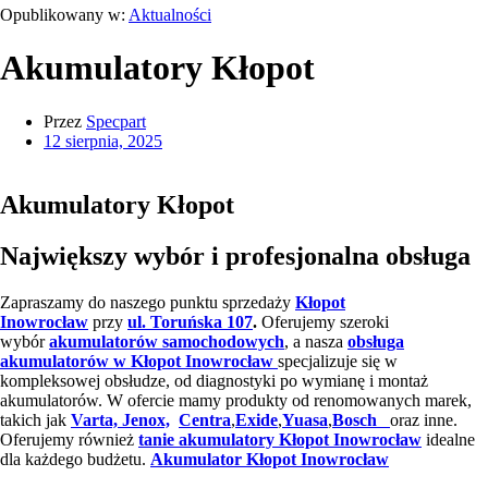
Opublikowany w:
Aktualności
Akumulatory Kłopot
Przez
Specpart
12 sierpnia, 2025
Akumulatory Kłopot
Największy wybór i profesjonalna obsługa
Zapraszamy do naszego punktu sprzedaży
Kłopot
Inowrocław
przy
ul. Toruńska 107
.
Oferujemy szeroki
wybór
akumulatorów samochodowych
, a nasza
obsługa
akumulatorów w Kłopot Inowrocław
specjalizuje się w
kompleksowej obsłudze, od diagnostyki po wymianę i montaż
akumulatorów. W ofercie mamy produkty od renomowanych marek,
takich jak
Varta,
Jenox,
Centra
,
Exide
,
Yuasa
,
Bosch
oraz inne.
Oferujemy również
tanie akumulatory Kłopot Inowrocław
idealne
dla każdego budżetu.
Akumulator Kłopot Inowrocław