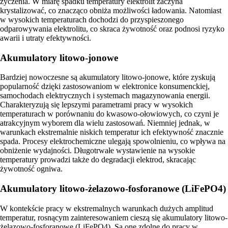
życzenia. W miarę spadku temperatury elektrolit zaczyna
krystalizować, co znacząco obniża możliwości ładowania. Natomiast
w wysokich temperaturach dochodzi do przyspieszonego
odparowywania elektrolitu, co skraca żywotność oraz podnosi ryzyko
awarii i utraty efektywności.
Akumulatory litowo-jonowe
Bardziej nowoczesne są akumulatory litowo-jonowe, które zyskują
popularność dzięki zastosowaniom w elektronice konsumenckiej,
samochodach elektrycznych i systemach magazynowania energii.
Charakteryzują się lepszymi parametrami pracy w wysokich
temperaturach w porównaniu do kwasowo-ołowiowych, co czyni je
atrakcyjnym wyborem dla wielu zastosowań. Niemniej jednak, w
warunkach ekstremalnie niskich temperatur ich efektywność znacznie
spada. Procesy elektrochemiczne ulegają spowolnieniu, co wpływa na
obniżenie wydajności. Długotrwałe wystawienie na wysokie
temperatury prowadzi także do degradacji elektrod, skracając
żywotność ogniwa.
Akumulatory litowo-żelazowo-fosforanowe (LiFePO4)
W kontekście pracy w ekstremalnych warunkach dużych amplitud
temperatur, rosnącym zainteresowaniem cieszą się akumulatory litowo-
żelazowo-fosforanowe (LiFePO4). Są one zdolne do pracy w