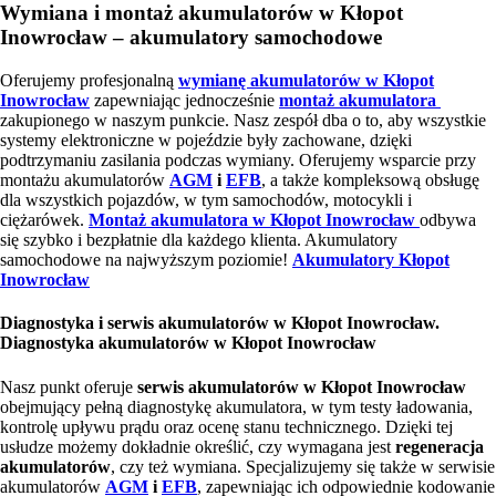
Wymiana i montaż akumulatorów w Kłopot
Inowrocław – akumulatory samochodowe
Oferujemy profesjonalną
wymianę akumulatorów w Kłopot
Inowrocław
zapewniając jednocześnie
montaż akumulatora
zakupionego w naszym punkcie. Nasz zespół dba o to, aby wszystkie
systemy elektroniczne w pojeździe były zachowane, dzięki
podtrzymaniu zasilania podczas wymiany. Oferujemy wsparcie przy
montażu akumulatorów
AGM
i
EFB
, a także kompleksową obsługę
dla wszystkich pojazdów, w tym samochodów, motocykli i
ciężarówek.
Montaż akumulatora w Kłopot Inowrocław
odbywa
się szybko i bezpłatnie dla każdego klienta. Akumulatory
samochodowe na najwyższym poziomie!
Akumulatory Kłopot
Inowrocław
Diagnostyka i serwis akumulatorów w Kłopot Inowrocław.
Diagnostyka akumulatorów w Kłopot Inowrocław
Nasz punkt oferuje
serwis akumulatorów w Kłopot Inowrocław
obejmujący pełną diagnostykę akumulatora, w tym testy ładowania,
kontrolę upływu prądu oraz ocenę stanu technicznego. Dzięki tej
usłudze możemy dokładnie określić, czy wymagana jest
regeneracja
akumulatorów
, czy też wymiana. Specjalizujemy się także w serwisie
akumulatorów
AGM
i
EFB
, zapewniając ich odpowiednie kodowanie