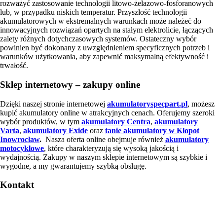
rozważyć zastosowanie technologii litowo-żelazowo-fosforanowych
lub, w przypadku niskich temperatur. Przyszłość technologii
akumulatorowych w ekstremalnych warunkach może należeć do
innowacyjnych rozwiązań opartych na stałym elektrolicie, łączących
zalety różnych dotychczasowych systemów. Ostateczny wybór
powinien być dokonany z uwzględnieniem specyficznych potrzeb i
warunków użytkowania, aby zapewnić maksymalną efektywność i
trwałość.
Sklep internetowy – zakupy online
Dzięki naszej stronie internetowej
akumulatoryspecpart.pl
, możesz
kupić akumulatory online w atrakcyjnych cenach. Oferujemy szeroki
wybór produktów, w tym
akumulatory Centra
,
akumulatory
Varta
,
akumulatory Exide
oraz
tanie akumulatory w Kłopot
Inowrocław
.
Nasza oferta online obejmuje również
akumulatory
motocyklowe
, które charakteryzują się wysoką jakością i
wydajnością. Zakupy w naszym sklepie internetowym są szybkie i
wygodne, a my gwarantujemy szybką obsługę.
Kontakt