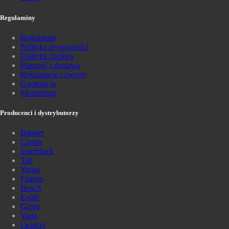
Regulaminy
Regulamin
Polityka prywatności
Polityka cookies
Płatność i dostawa
Reklamacje i zwroty
Gwarancja
Monitoring
Producenci i dystrybutorzy
Banner
Centra
Enerblock
Tab
Yuasa
Fiamm
Bosch
Exide
Grom
Varta
i więcej