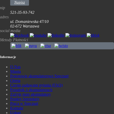
Napisz
nip
521-35-93-742
adres
ul. Domaniewska 47/10
02-672 Warszawa
social media
Metody Płatności
Informacje
O Nas
Miasta
Pogotowie akumulatorowe Specpart
Oferta
Często zadawane pytania (FAQ)
Poradnik o akumulatorach
Zużyte stare akumulatory
Punkty Sprzedaży
Praca w Specpart
Kontakt
Usługi