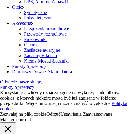
UPS, Alarmy, Zabawki
Oleje
Syntetyczne
Półsyntetyczne
Akcesoria
Urządzenia rozruchowe
Przewody rozruchowe
Prostowniki
Chemia
Zasilacze awaryjne
Zapachy Eikosha
Klemy Mostki Łączniki
Punkty Sprzedaży
Darmowy Dowóz Akumulatora
Odwiedź nasze sklepy:
Punkty Sprzedaży
Korzystanie z witryny oznacza zgodę na wykorzystanie plików
cookies, z których niektóre mogą być już zapisane w folderze
przeglądarki. Więcej informacji można znaleźć w zakładce
Polityka
cookies
Zezwalaj na pliki cookie
Odrzuć
Ustawienia Zaawansowane
Manage consent