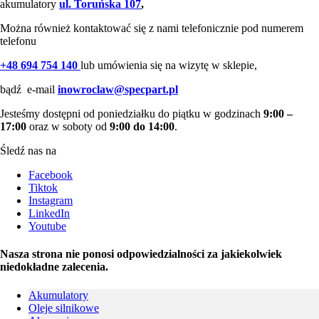
akumulatory
ul. Toruńska 107
,
Można również kontaktować się z nami telefonicznie pod numerem
telefonu
+48 694 754 140
lub umówienia się na wizytę w sklepie,
bądź e-mail
inowroclaw@specpart.pl
Jesteśmy dostępni od poniedziałku do piątku w godzinach
9:00 –
17:00
oraz w soboty od
9:00 do 14:00
.
Śledź nas na
Facebook
Tiktok
Instagram
LinkedIn
Youtube
Nasza strona nie ponosi odpowiedzialności za jakiekolwiek
niedokładne zalecenia.
Akumulatory
Oleje silnikowe