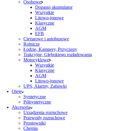
Osobowe
Dopasuj akumulator
Wszystkie
Litowo-jonowe
Klasyczne
AGM
EFB
Ciężarowe i autobusowe
Rolnicze
Łodzie, Kampery, Przyczepy
Trakcyjne, Głębokiego rozładowania
Motocyklowe
Wszystkie
Klasyczne
AGM
Litowo-jonowe
UPS, Alarmy, Zabawki
Oleje
Syntetyczne
Półsyntetyczne
Akcesoria
Urządzenia rozruchowe
Przewody rozruchowe
Prostowniki
Chemia