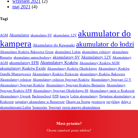
wrzesień 2021
(2)
maj 2021
(4)
Tagi
akumulator do
Akumulator
AGM
akumulator 6V
akumulator 12V
kampera
akumulator do łodzi
Akumulator do Kawasaki
Akumulator Kraków Rakowice Grom
akumulator Lubin
akumulator rolniczy
akumulator
akumulatory 6V
Akumulatory 12V
Rzeszów
akumulator samochodowy
Akumulatory
Akumulatory Kraków
akumulatory EFB
AGM
Akumulatory Kraków AGM
akumulatory Kraków Exide
Akumulatory Kraków Okulickiego
Akumulatory Kraków
Osiedle Mistrzejowice
Akumulatory Kraków Prokocim
akumulatory Kraków Rakowice
Akumulatory rolnicze
Akumulatory rolnicze Specpart Kraków
Akumulatory Specpart 12 V
Akumulatory Specpart Kraków
Akumulatory Specpart Kraków Bieżanów
Akumulatory
Specpart Kraków EFB
Akumulatory Specpart Okulickiego 66
Akumulatory tanie w Krakowie
Akumulatory Ugorek
Backtoschool
EFB
kaucja
Lubin akumulatory
Najtańsze akumulatory w
Krakowie
najtańszy akumulator w Rzeszowie
Okazje na Święta
promocja
recykling
sklep z
akumulatorami Lubin
Sosnowiec
Specpart
zwrot starego akumulatora
Masz pytania?
Chcesz zamówić przez telefon?