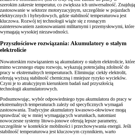
szerokim zakresie temperatur, co zwiększa ich uniwersalność. Znajdują
zastosowanie w sektorze motoryzacyjnym, szczególnie w pojazdach
elektrycznych i hybrydowych, gdzie stabilność temperaturowa jest
kluczowa. Rozwój tej technologii wiąże się z rosnącym
zainteresowaniem zastosowaniami militarnymi i przemysłowymi, które
wymagają wysokiej niezawodności.
Przyszłościowe rozwiązania: Akumulatory o stałym
elektrolicie
Nowatorskim rozwiązaniem są akumulatory o stałym elektrolicie, które
mimo wczesnego etapu rozwoju, wykazują potencjalną zdolność do
pracy w ekstremalnych temperaturach. Eliminując ciekły elektrolit,
oferują wyższą stabilność chemiczną i mniejsze ryzyko wycieków.
Czyni je to atrakcyjnym kierunkiem badań nad przyszłością
technologii akumulatorowych.
Podsumowując, wybór odpowiedniego typu akumulatora do pracy w
ekstremalnych temperaturach zależy od specyficznych wymagań
zastosowania. Tradycyjne akumulatory kwasowo-ołowiowe mogą
sprawdzać się w mniej wymagających warunkach, natomiast
nowoczesne systemy litowo-jonowe oferują lepsze parametry,
szczególnie w kontekście mobilności i przechowywania energii. Jeśli
stabilność temperaturowa jest kluczowym czynnikiem, warto