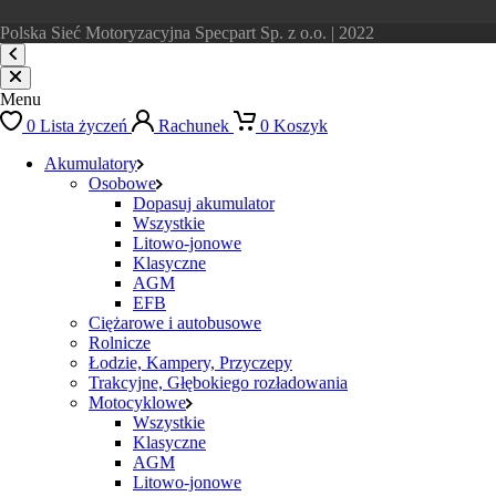
Polska Sieć Motoryzacyjna Specpart Sp. z o.o. | 2022
Menu
0
Lista życzeń
Rachunek
0
Koszyk
Akumulatory
Osobowe
Dopasuj akumulator
Wszystkie
Litowo-jonowe
Klasyczne
AGM
EFB
Ciężarowe i autobusowe
Rolnicze
Łodzie, Kampery, Przyczepy
Trakcyjne, Głębokiego rozładowania
Motocyklowe
Wszystkie
Klasyczne
AGM
Litowo-jonowe