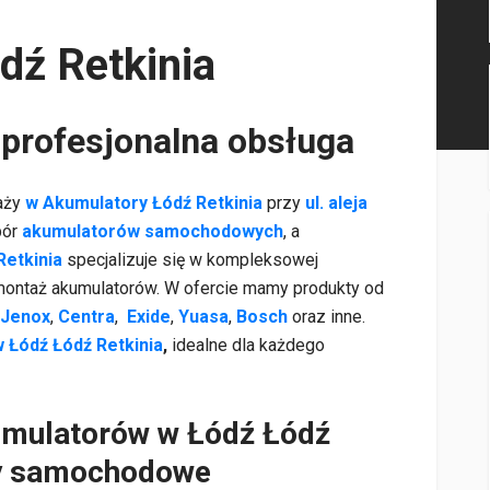
dź Retkinia
 profesjonalna obsługa
aży
w
Akumulatory Łódź Retkinia
przy
ul. aleja
bór
akumulatorów samochodowych
, a
Retkinia
specjalizuje się w kompleksowej
 montaż akumulatorów. W ofercie mamy produkty od
Jenox
,
Centra
,
Exide
,
Yuasa
,
Bosch
oraz inne.
w Łódź Łódź Retkinia
,
idealne dla każdego
umulatorów w Łódź Łódź
ry samochodowe