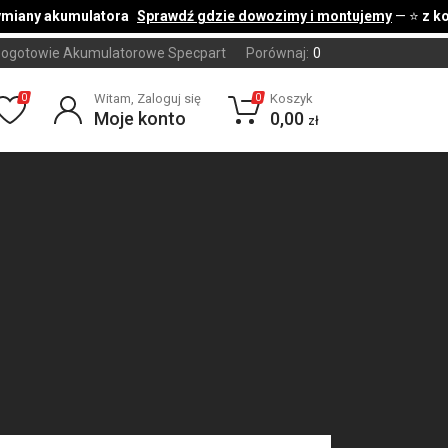
iany akumulatora
Sprawdź gdzie dowozimy i montujemy
— ⭐
z kod
ogotowie Akumulatorowe Specpart
Porównaj:
0
Witam, Zaloguj się
Koszyk
0
0
Moje konto
0,00
zł