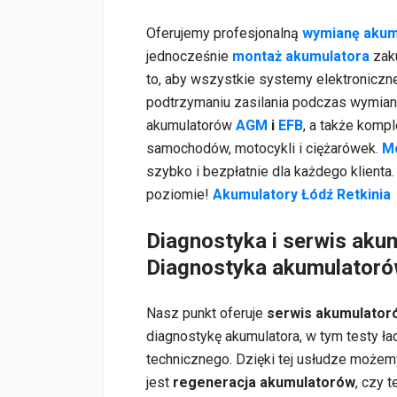
Oferujemy profesjonalną
wymianę akum
jednocześnie
montaż akumulatora
zak
to, aby wszystkie systemy elektroniczn
podtrzymaniu zasilania podczas wymian
akumulatorów
AGM
i
EFB
, a także komp
samochodów, motocykli i ciężarówek.
Mo
szybko i bezpłatnie dla każdego klien
poziomie!
Akumulatory Łódź Retkinia
Diagnostyka i serwis aku
Diagnostyka akumulatoró
Nasz punkt oferuje
serwis akumulator
diagnostykę akumulatora, w tym testy ła
technicznego. Dzięki tej usłudze możem
jest
regeneracja akumulatorów
, czy 