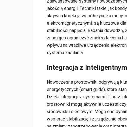
Zaawansowane systemy nowoczesnych p
jakością energii. Techniki takie, jak kon
aktywna korekcja współczynnika mocy, 
elektromagnetycznymi, są kluczowe dla m
stabilności napięcia. Badania dowodzą,
znacząco ograniczyć zniekształcenia h
wpływu na wrażliwe urządzenia elektroni
systemu zasilania.
Integracja z Inteligentny
Nowoczesne prostowniki odgrywają klucz
energetycznych (smart grids), które sta
Dzięki integracji z systemami IT oraz 
prostowniki mogą aktywnie uczestnicz
środowisku sieciowym. Mogą one dynam
wspierać stabilizację i zarządzanie obc
na zmiany zapotrzebowania oraz integrac