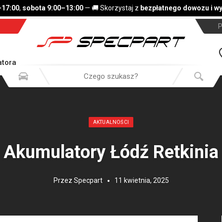
7:00
,
sobota 9:00–13:00
— 🚚 Skorzystaj z
bezpłatnego dowozu i wym
P
tora
Opublikowany w:
AKTUALNOŚCI
Akumulatory Łódź Retkinia
Przez
Specpart
11 kwietnia, 2025