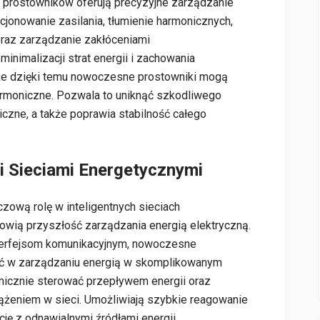
rostowników oferują precyzyjne zarządzanie
dycjonowanie zasilania, tłumienie harmonicznych,
oraz zarządzanie zakłóceniami
inimalizacji strat energii i zachowania
 że dzięki temu nowoczesne prostowniki mogą
armoniczne. Pozwala to uniknąć szkodliwego
czne, a także poprawia stabilność całego
mi Sieciami Energetycznymi
ową rolę w inteligentnych sieciach
nowią przyszłość zarządzania energią elektryczną.
interfejsom komunikacyjnym, nowoczesne
yć w zarządzaniu energią w skomplikowanym
icznie sterować przepływem energii oraz
iążeniem w sieci. Umożliwiają szybkie reagowanie
ję z odnawialnymi źródłami energii.