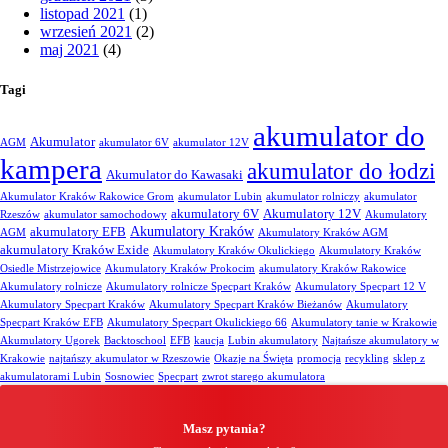
listopad 2021
(1)
wrzesień 2021
(2)
maj 2021
(4)
Tagi
akumulator do
Akumulator
AGM
akumulator 6V
akumulator 12V
kampera
akumulator do łodzi
Akumulator do Kawasaki
Akumulator Kraków Rakowice Grom
akumulator Lubin
akumulator rolniczy
akumulator
akumulatory 6V
Akumulatory 12V
Rzeszów
akumulator samochodowy
Akumulatory
Akumulatory Kraków
akumulatory EFB
AGM
Akumulatory Kraków AGM
akumulatory Kraków Exide
Akumulatory Kraków Okulickiego
Akumulatory Kraków
Osiedle Mistrzejowice
Akumulatory Kraków Prokocim
akumulatory Kraków Rakowice
Akumulatory rolnicze
Akumulatory rolnicze Specpart Kraków
Akumulatory Specpart 12 V
Akumulatory Specpart Kraków
Akumulatory Specpart Kraków Bieżanów
Akumulatory
Specpart Kraków EFB
Akumulatory Specpart Okulickiego 66
Akumulatory tanie w Krakowie
Akumulatory Ugorek
Backtoschool
EFB
kaucja
Lubin akumulatory
Najtańsze akumulatory w
Krakowie
najtańszy akumulator w Rzeszowie
Okazje na Święta
promocja
recykling
sklep z
akumulatorami Lubin
Sosnowiec
Specpart
zwrot starego akumulatora
Masz pytania?