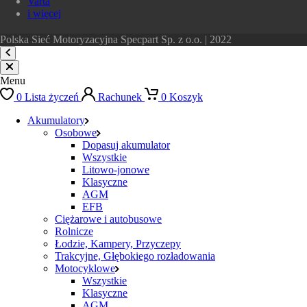
Varta
i więcej
Polska Sieć Motoryzacyjna Specpart Sp. z o.o. | 2022
Menu
0
Lista życzeń
Rachunek
0
Koszyk
Akumulatory
Osobowe
Dopasuj akumulator
Wszystkie
Litowo-jonowe
Klasyczne
AGM
EFB
Ciężarowe i autobusowe
Rolnicze
Łodzie, Kampery, Przyczepy
Trakcyjne, Głębokiego rozładowania
Motocyklowe
Wszystkie
Klasyczne
AGM