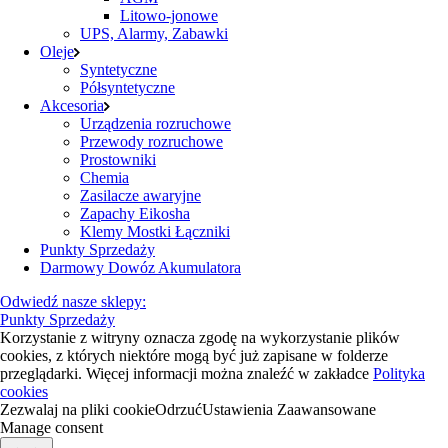
Litowo-jonowe
UPS, Alarmy, Zabawki
Oleje
Syntetyczne
Półsyntetyczne
Akcesoria
Urządzenia rozruchowe
Przewody rozruchowe
Prostowniki
Chemia
Zasilacze awaryjne
Zapachy Eikosha
Klemy Mostki Łączniki
Punkty Sprzedaży
Darmowy Dowóz Akumulatora
Odwiedź nasze sklepy:
Punkty Sprzedaży
Korzystanie z witryny oznacza zgodę na wykorzystanie plików
cookies, z których niektóre mogą być już zapisane w folderze
przeglądarki. Więcej informacji można znaleźć w zakładce
Polityka
cookies
Zezwalaj na pliki cookie
Odrzuć
Ustawienia Zaawansowane
Manage consent