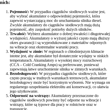
nich:
Pojemność:
W przypadku ciągników siodłowych ważne jest,
aby wybrać akumulator o odpowiedniej pojemności, która
zapewni wystarczającą moc do uruchamiania silnika diesel.
Zwykle akumulatory do ciągników siodłowych mają dużą
pojemność, aby zaspokoić potrzeby dużych silników.
Trwałość:
Wybierz akumulator o dobrej trwałości i długotrwałej
wydajności. Akumulatory o wyższej jakości często mają dłuższy
okres gwarancji i są wyprodukowane z materiałów odpornych
na wibracje oraz ekstremalne warunki pracy.
Wydajność w zimie:
W regionach o chłodniejszym klimacie
istotne jest, aby akumulator był dostatecznie wydajny w niskich
temperaturach. Akumulatory o wysokiej mocy rozruchowej
(CCA – Cold Cranking Amps) są preferowane, ponieważ
zapewniają łatwe uruchomienie silnika w zimnych warunkach.
Bezobsługowość:
W przypadku ciągników siodłowych, które
często pracują w trudnych warunkach terenowych, akumulator
bezobsługowy może być korzystnym wyborem. Nie wymaga on
regularnego uzupełniania elektrolitu ani konserwacji, co ułatwia
jego użytkowanie.
Odporność na wstrząsy:
Akumulatory przeznaczone do
ciągników siodłowych powinny być odporne na wibracje i
wstrząsy, które są typowe dla pracy w rolnictwie oraz w
transporcie.