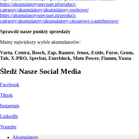
https://akumulatoryspecpart.pl/product-
category/akumulatory/akumulatory-osobowe/
https://akumulatoryspecpart.pl/product-
category/akumulatory/akumulatory-ciezarowe-i-autobusowe/
Sprawdź nasze punkty sprzedaży
Mamy największy wybór akumulatorów:
Varta, Centra, Bosch, Zap, Banner, Jenox, Exide, Forse, Grom,
Tab, X-PRO, Specbat, Enerblock, Moto Power, Fiamm, Yuasa
Śledź Nasze Social Media
Facebook
Tiktok
Instagram
LinkedIn
Youtube
Akumulatory