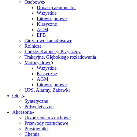
Osobowe
Dopasuj akumulator
Wszystkie
Litowo-jonowe
Klasyczne
AGM
EFB
Ciężarowe i autobusowe
Rolnicze
Łodzie, Kampery, Przyczepy
Trakcyjne, Głębokiego rozładowania
Motocyklowe
Wszystkie
Klasyczne
AGM
Litowo-jonowe
UPS, Alarmy, Zabawki
Oleje
Syntetyczne
Półsyntetyczne
Akcesoria
Urządzenia rozruchowe
Przewody rozruchowe
Prostowniki
Chemia