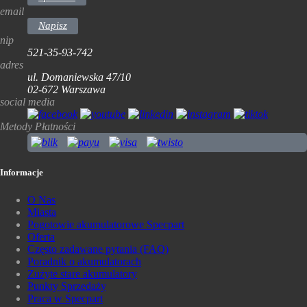
email
Napisz
nip
521-35-93-742
adres
ul. Domaniewska 47/10
02-672 Warszawa
social media
Metody Płatności
Informacje
O Nas
Miasta
Pogotowie akumulatorowe Specpart
Oferta
Często zadawane pytania (FAQ)
Poradnik o akumulatorach
Zużyte stare akumulatory
Punkty Sprzedaży
Praca w Specpart