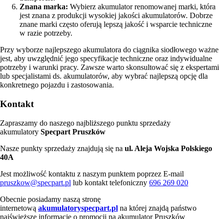
Znana marka:
Wybierz akumulator renomowanej marki, która
jest znana z produkcji wysokiej jakości akumulatorów. Dobrze
znane marki często oferują lepszą jakość i wsparcie techniczne
w razie potrzeby.
Przy wyborze najlepszego akumulatora do ciągnika siodłowego ważne
jest, aby uwzględnić jego specyfikacje techniczne oraz indywidualne
potrzeby i warunki pracy. Zawsze warto skonsultować się z ekspertami
lub specjalistami ds. akumulatorów, aby wybrać najlepszą opcję dla
konkretnego pojazdu i zastosowania.
Kontakt
Zapraszamy do naszego najbliższego punktu sprzedaży
akumulatory
Specpart Pruszków
Nasze punkty sprzedaży znajdują się na
ul. Aleja Wojska Polskiego
40A
Jest możliwość kontaktu z naszym punktem poprzez E-mail
pruszkow@specpart.pl
lub kontakt telefoniczny
696 269 020
Obecnie posiadamy naszą stronę
internetową
akumulatoryspecpart.pl
na której znajdą państwo
najświeższe informacje o promocji na akumulator Pruszków