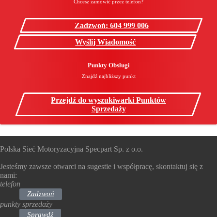
Chcesz zamówić przez telefon?
Zadzwoń: 604 999 006
Wyślij Wiadomość
Punkty Obsługi
Znajdź najbliższy punkt
Przejdź do wyszukiwarki Punktów
Sprzedaży
Polska Sieć Motoryzacyjna Specpart Sp. z o.o.
Jesteśmy zawsze otwarci na sugestie i współpracę, skontaktuj się z
nami:
telefon
Zadzwoń
punkty sprzedaży
Sprawdź