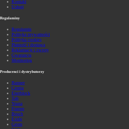
Kontakt
Usługi
Regulaminy
Regulamin
Polityka prywatności
Polityka cookies
Płatność i dostawa
Reklamacje i zwroty
Gwarancja
Monitoring
Producenci i dystrybutorzy
Banner
Centra
Enerblock
Tab
Yuasa
Fiamm
Bosch
Exide
Grom