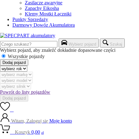
Zasilacze awaryjne
Zapachy Eikosha
Klemy Mostki Łączniki
Punkty Sprzedaży
Darmowy Dowóz Akumulatora
Wybierz pojazd
Szukaj
Wybierz pojazd, aby znaleźć dokładnie dopasowane części
Wszystkie pojazdy
Dodaj pojazd
Powrót do listy pojazdów
Dodaj pojazd
0
Witam, Zaloguj się
Moje konto
0
Koszyk
0,00
zł