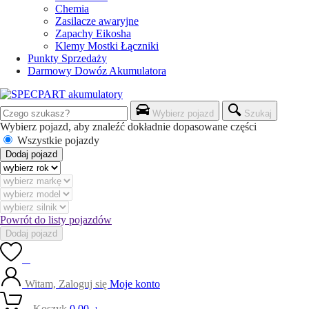
Chemia
Zasilacze awaryjne
Zapachy Eikosha
Klemy Mostki Łączniki
Punkty Sprzedaży
Darmowy Dowóz Akumulatora
Wybierz pojazd
Szukaj
Wybierz pojazd, aby znaleźć dokładnie dopasowane części
Wszystkie pojazdy
Dodaj pojazd
Powrót do listy pojazdów
Dodaj pojazd
0
Witam, Zaloguj się
Moje konto
0
Koszyk
0,00