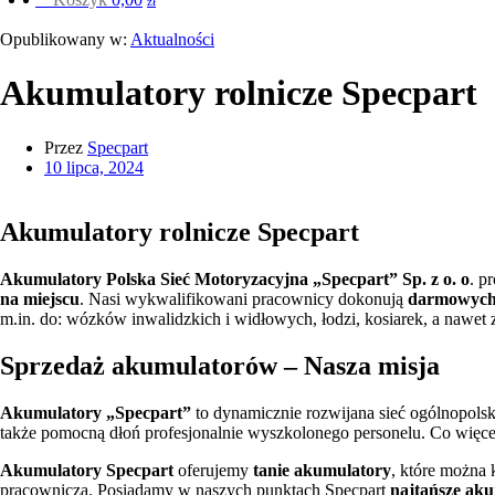
zł
Opublikowany w:
Aktualności
Akumulatory rolnicze Specpart
Przez
Specpart
10 lipca, 2024
Akumulatory rolnicze Specpart
Akumulatory Polska Sieć Motoryzacyjna „Specpart” Sp. z o. o
. p
na miejscu
. Nasi wykwalifikowani pracownicy dokonują
darmowych
m.in. do: wózków inwalidzkich i widłowych, łodzi, kosiarek, a nawet
Sprzedaż akumulatorów – Nasza misja
Akumulatory „Specpart”
to dynamicznie rozwijana sieć ogólnopolski
także pomocną dłoń profesjonalnie wyszkolonego personelu. Co więce
Akumulatory Specpart
oferujemy
tanie akumulatory
, które można 
pracownicza. Posiadamy w naszych punktach Specpart
najtańsze aku