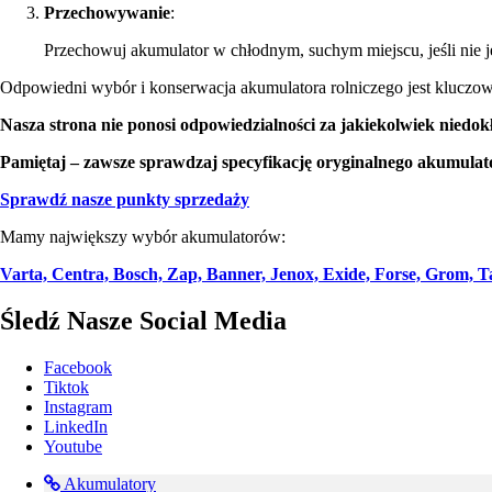
Przechowywanie
:
Przechowuj akumulator w chłodnym, suchym miejscu, jeśli nie j
Odpowiedni wybór i konserwacja akumulatora rolniczego jest kluczow
Nasza strona nie ponosi odpowiedzialności za jakiekolwiek niedok
Pamiętaj – zawsze sprawdzaj specyfikację oryginalnego akumulat
Sprawdź nasze punkty sprzedaży
Mamy największy wybór akumulatorów:
Varta, Centra, Bosch, Zap, Banner, Jenox, Exide, Forse, Grom,
Śledź Nasze Social Media
Facebook
Tiktok
Instagram
LinkedIn
Youtube
Akumulatory