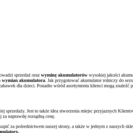
rowadzi sprzedaż oraz
wyminę akumulatorów
wysokiej jakości aku
 wymian akumulatora
. Jak przygotować akumulator rolniczy do sez
 zabawek dla dzieci. Ponadto wśród asortymentu klienci mogą znaleźć 
ej sprzedaży. Jest to także idea stworzenia miejsc przyjaznych Klien
j za naprawdę rozsądną cenę.
kupić za pośrednictwem naszej strony, a także w jednym z naszych sk
mulatory.