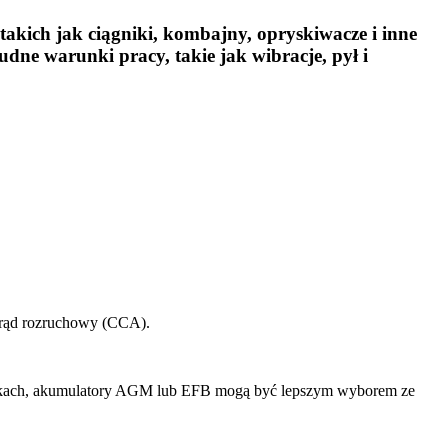
akich jak ciągniki, kombajny, opryskiwacze i inne
ne warunki pracy, takie jak wibracje, pył i
 prąd rozruchowy (CCA).
arunkach, akumulatory AGM lub EFB mogą być lepszym wyborem ze