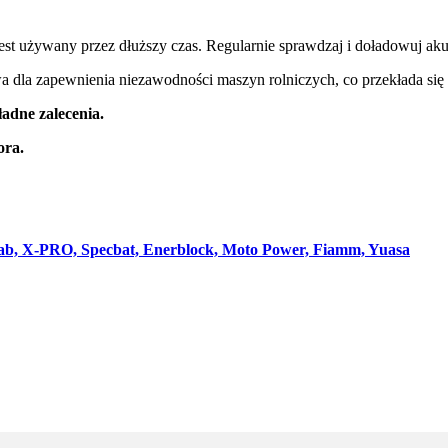
est używany przez dłuższy czas. Regularnie sprawdzaj i doładowuj aku
a dla zapewnienia niezawodności maszyn rolniczych, co przekłada się
ładne zalecenia.
ora.
 Tab, X-PRO, Specbat, Enerblock, Moto Power, Fiamm, Yuasa