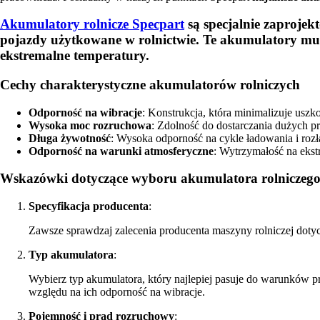
Akumulatory rolnicze Specpart
są specjalnie zaprojek
pojazdy użytkowane w rolnictwie. Te akumulatory musz
ekstremalne temperatury.
Cechy charakterystyczne akumulatorów rolniczych
Odporność na wibracje
: Konstrukcja, która minimalizuje usz
Wysoka moc rozruchowa
: Zdolność do dostarczania dużych 
Długa żywotność
: Wysoka odporność na cykle ładowania i roz
Odporność na warunki atmosferyczne
: Wytrzymałość na ekstr
Wskazówki dotyczące wyboru akumulatora rolniczeg
Specyfikacja producenta
:
Zawsze sprawdzaj zalecenia producenta maszyny rolniczej doty
Typ akumulatora
:
Wybierz typ akumulatora, który najlepiej pasuje do warunków
względu na ich odporność na wibracje.
Pojemność i prąd rozruchowy
: