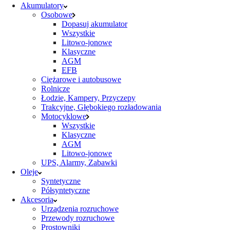
Akumulatory
Osobowe
Dopasuj akumulator
Wszystkie
Litowo-jonowe
Klasyczne
AGM
EFB
Ciężarowe i autobusowe
Rolnicze
Łodzie, Kampery, Przyczepy
Trakcyjne, Głębokiego rozładowania
Motocyklowe
Wszystkie
Klasyczne
AGM
Litowo-jonowe
UPS, Alarmy, Zabawki
Oleje
Syntetyczne
Półsyntetyczne
Akcesoria
Urządzenia rozruchowe
Przewody rozruchowe
Prostowniki