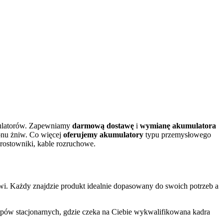
mulatorów. Zapewniamy
darmową dostawę
i
wymianę akumulatora
onu żniw. Co więcej
oferujemy akumulatory
typu przemysłowego
prostowniki, kable rozruchowe.
towi. Każdy znajdzie produkt idealnie dopasowany do swoich potrzeb a
lepów stacjonarnych, gdzie czeka na Ciebie wykwalifikowana kadra