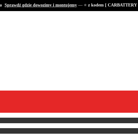
Sprawdź gdzie dowozimy i montujemy
— ⭐
z kodem [ CARBATTERY ] ta