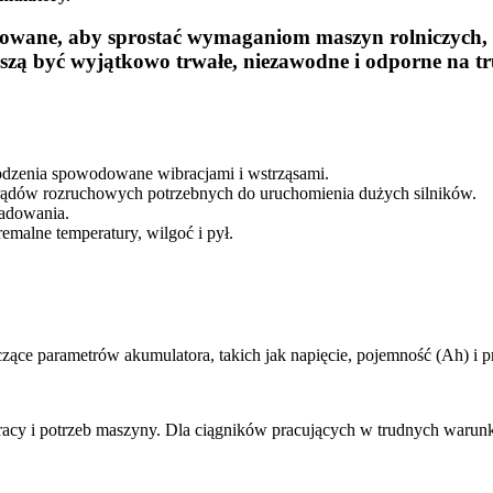
towane, aby sprostać wymaganiom maszyn rolniczych, t
ą być wyjątkowo trwałe, niezawodne i odporne na trud
kodzenia spowodowane wibracjami i wstrząsami.
prądów rozruchowych potrzebnych do uruchomienia dużych silników.
ładowania.
emalne temperatury, wilgoć i pył.
o
czące parametrów akumulatora, takich jak napięcie, pojemność (Ah) i
 pracy i potrzeb maszyny. Dla ciągników pracujących w trudnych w