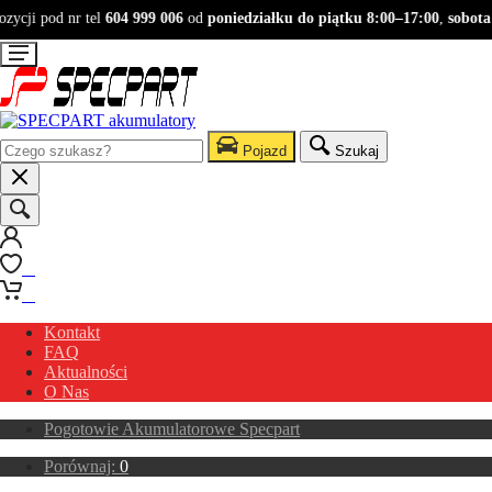
cji pod nr tel
604 999 006
od
poniedziałku do piątku 8:00–17:00
,
sobota 9
Pojazd
Szukaj
0
0
Kontakt
FAQ
Aktualności
O Nas
Pogotowie Akumulatorowe Specpart
Porównaj:
0