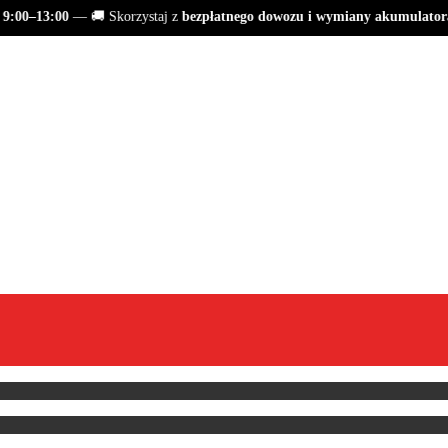
:00–13:00
— 🚚 Skorzystaj z
bezpłatnego dowozu i wymiany akumulatora