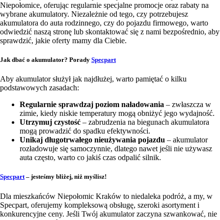
Niepołomice, oferując regularnie specjalne promocje oraz rabaty na
wybrane akumulatory. Niezależnie od tego, czy potrzebujesz
akumulatora do auta rodzinnego, czy do pojazdu firmowego, warto
odwiedzić naszą stronę lub skontaktować się z nami bezpośrednio, aby
sprawdzić, jakie oferty mamy dla Ciebie.
Jak dbać o akumulator? Porady
Specpart
Aby akumulator służył jak najdłużej, warto pamiętać o kilku
podstawowych zasadach:
Regularnie sprawdzaj poziom naładowania
– zwłaszcza w
zimie, kiedy niskie temperatury mogą obniżyć jego wydajność.
Utrzymuj czystość
– zabrudzenia na biegunach akumulatora
mogą prowadzić do spadku efektywności.
Unikaj długotrwałego nieużywania pojazdu
– akumulator
rozładowuje się samoczynnie, dlatego nawet jeśli nie używasz
auta często, warto co jakiś czas odpalić silnik.
Specpart
– jesteśmy bliżej, niż myślisz!
Dla mieszkańców Niepołomic Kraków to niedaleka podróż, a my, w
Specpart, oferujemy kompleksową obsługę, szeroki asortyment i
konkurencyjne ceny. Jeśli Twój akumulator zaczyna szwankować, nie