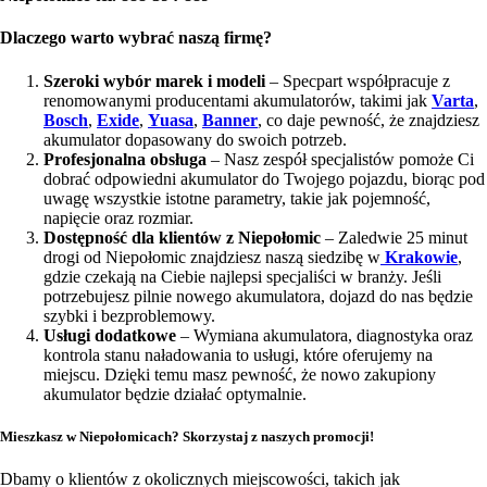
Dlaczego warto wybrać naszą firmę?
Szeroki wybór marek i modeli
– Specpart współpracuje z
renomowanymi producentami akumulatorów, takimi jak
Varta
,
Bosch
,
Exide
,
Yuasa
,
Banner
, co daje pewność, że znajdziesz
akumulator dopasowany do swoich potrzeb.
Profesjonalna obsługa
– Nasz zespół specjalistów pomoże Ci
dobrać odpowiedni akumulator do Twojego pojazdu, biorąc pod
uwagę wszystkie istotne parametry, takie jak pojemność,
napięcie oraz rozmiar.
Dostępność dla klientów z Niepołomic
– Zaledwie 25 minut
drogi od Niepołomic znajdziesz naszą siedzibę w
Krakowie
,
gdzie czekają na Ciebie najlepsi specjaliści w branży. Jeśli
potrzebujesz pilnie nowego akumulatora, dojazd do nas będzie
szybki i bezproblemowy.
Usługi dodatkowe
– Wymiana akumulatora, diagnostyka oraz
kontrola stanu naładowania to usługi, które oferujemy na
miejscu. Dzięki temu masz pewność, że nowo zakupiony
akumulator będzie działać optymalnie.
Mieszkasz w Niepołomicach? Skorzystaj z naszych promocji!
Dbamy o klientów z okolicznych miejscowości, takich jak