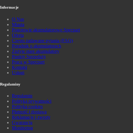
Informacje
O Nas
Miasta
Pogotowie akumulatorowe Specpart
Oferta
Często zadawane pytania (FAQ)
Poradnik o akumulatorach
Zużyte stare akumulatory
Punkty Sprzedaży
Praca w Specpart
Kontakt
Usługi
Regulaminy
Regulamin
Polityka prywatności
Polityka cookies
Płatność i dostawa
Reklamacje i zwroty
Gwarancja
Monitoring