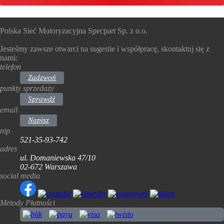
Polska Sieć Motoryzacyjna Specpart Sp. z o.o.
Jesteśmy zawsze otwarci na sugestie i współpracę, skontaktuj się z
nami:
telefon
Zadzwoń
punkty sprzedaży
Sprawdź
email
Napisz
nip
521-35-93-742
adres
ul. Domaniewska 47/10
02-672 Warszawa
social media
Metody Płatności