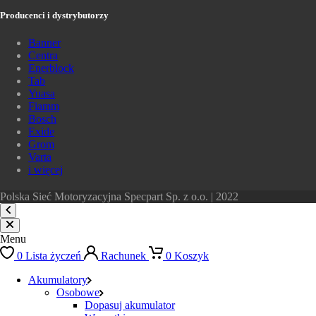
Producenci i dystrybutorzy
Banner
Centra
Enerblock
Tab
Yuasa
Fiamm
Bosch
Exide
Grom
Varta
i więcej
Polska Sieć Motoryzacyjna Specpart Sp. z o.o. | 2022
Menu
0
Lista życzeń
Rachunek
0
Koszyk
Akumulatory
Osobowe
Dopasuj akumulator