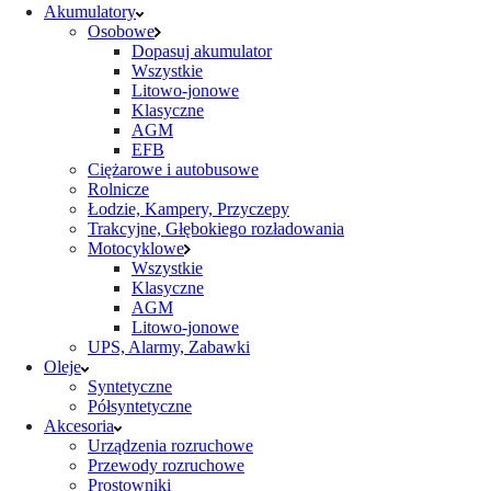
Akumulatory
Osobowe
Dopasuj akumulator
Wszystkie
Litowo-jonowe
Klasyczne
AGM
EFB
Ciężarowe i autobusowe
Rolnicze
Łodzie, Kampery, Przyczepy
Trakcyjne, Głębokiego rozładowania
Motocyklowe
Wszystkie
Klasyczne
AGM
Litowo-jonowe
UPS, Alarmy, Zabawki
Oleje
Syntetyczne
Półsyntetyczne
Akcesoria
Urządzenia rozruchowe
Przewody rozruchowe
Prostowniki