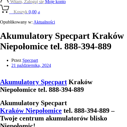
Witam, Zaloguj się
Moje konto
0
Koszyk
0,00
zł
Opublikowany w:
Aktualności
Akumulatory Specpart Kraków
Niepołomice tel. 888-394-889
Przez
Specpart
21 października, 2024
Akumulatory Specpart
Kraków
Niepołomice tel. 888-394-889
Akumulatory Specpart
Kraków Niepołomice
tel. 888-394-889 –
Twoje centrum akumulatorów blisko
Niepołomic!