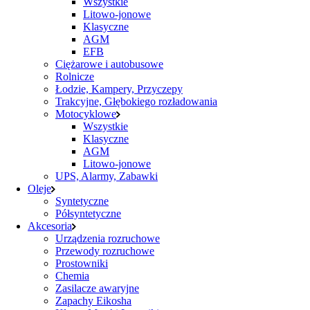
Wszystkie
Litowo-jonowe
Klasyczne
AGM
EFB
Ciężarowe i autobusowe
Rolnicze
Łodzie, Kampery, Przyczepy
Trakcyjne, Głębokiego rozładowania
Motocyklowe
Wszystkie
Klasyczne
AGM
Litowo-jonowe
UPS, Alarmy, Zabawki
Oleje
Syntetyczne
Półsyntetyczne
Akcesoria
Urządzenia rozruchowe
Przewody rozruchowe
Prostowniki
Chemia
Zasilacze awaryjne
Zapachy Eikosha