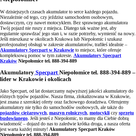
W dzisiejszych czasach akumulator to serce każdego pojazdu.
Niezależnie od tego, czy jeździsz samochodem osobowym,
dostawczym, czy nawet motocyklem. Bez sprawnego akumulatora
Twój pojazd nie ruszy z miejsca. Dlatego tak ważne jest, aby
regularnie sprawdzać jego stan i, w razie potrzeby, wymienić na nowy.
Jeśli mieszkasz w okolicach Krakowa lub Niepołomic i szukasz
profesjonalnej obsługi w zakresie akumulatorów, trafiłeś idealnie –
Akumulatory Specpart w Krakowie
to miejsce, które oferuje
kompleksową pomoc w tym zakresie.
Akumulatory Specpart
Kraków
Niepołomice tel. 888-394-889
Akumulatory
Specpart
Niepołomice tel. 888-394-889 –
lider w Krakowie i okolicach
Jako Specpart, od lat dostarczamy najwyższej jakości akumulatory do
różnych typów pojazdów. Nasza firma, zlokalizowana w Krakowie,
jest znana z szerokiej oferty oraz fachowego doradztwa. Oferujemy
akumulatory nie tylko do samochodów osobowych, ale także do
pojazdów ciężarowych
,
maszyn rolniczych
,
motocykli
czy
sprzętu
budowlanego
. Jeśli jesteś z Niepołomic, to mamy dla Ciebie dobrą
wiadomość – dojazd do nas to zaledwie krótka droga, a nasza oferta
jest warta każdej minuty!
Akumulatory Specpart Kraków
Niepołomice tel. 888-394-889