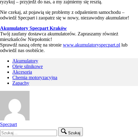
ryzykuj – przyjedź do nas, a my zajmiemy się resztą.
Nie czekaj, aż pojawią się problemy z odpaleniem samochodu –
odwiedź Specpart i zaopatrz się w nowy, niezawodny akumulator!
Akumulatory Specpart Kraków
Twój zaufany dostawca akumulatorów. Zapraszamy również
mieszkańców Niepołomic!
Sprawdź naszą ofertę na stronie
www.akumulatoryspecpart.pl
lub
odwiedź nas osobiście.
Akumulatory
Oleje silnikowe
Akcesoria
Chemia motoryzacyjna
Zapachy
Specpart
Szukaj