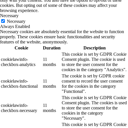
only with your consent. You also have the option to opt-out of these
cookies. But opting out of some of these cookies may affect your
browsing experience.
Necessary
Necessary
Always Enabled
Necessary cookies are absolutely essential for the website to function
properly. These cookies ensure basic functionalities and security
features of the website, anonymously.
Cookie
Duration
Description
This cookie is set by GDPR Cookie
cookielawinfo-
11
Consent plugin. The cookie is used
checkbox-analytics
months
to store the user consent for the
cookies in the category "Analytics".
The cookie is set by GDPR cookie
cookielawinfo-
11
consent to record the user consent
checkbox-functional
months
for the cookies in the category
"Functional".
This cookie is set by GDPR Cookie
Consent plugin. The cookies is used
cookielawinfo-
11
to store the user consent for the
checkbox-necessary
months
cookies in the category
"Necessary".
This cookie is set by GDPR Cookie