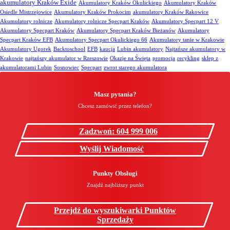
akumulatory Kraków Exide
Akumulatory Kraków Okulickiego
Akumulatory Kraków
Osiedle Mistrzejowice
Akumulatory Kraków Prokocim
akumulatory Kraków Rakowice
Akumulatory rolnicze
Akumulatory rolnicze Specpart Kraków
Akumulatory Specpart 12 V
Akumulatory Specpart Kraków
Akumulatory Specpart Kraków Bieżanów
Akumulatory
Specpart Kraków EFB
Akumulatory Specpart Okulickiego 66
Akumulatory tanie w Krakowie
Akumulatory Ugorek
Backtoschool
EFB
kaucja
Lubin akumulatory
Najtańsze akumulatory w
Krakowie
najtańszy akumulator w Rzeszowie
Okazje na Święta
promocja
recykling
sklep z
akumulatorami Lubin
Sosnowiec
Specpart
zwrot starego akumulatora
Masz pytania?
Chcesz zamówić przez telefon?
Zadzwoń: 604 999 006
Wyślij Wiadomość
Punkty Obsługi
Znajdź najbliższy punkt
Przejdź do wyszukiwarki Punktów
Sprzedaży