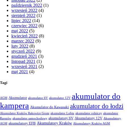
listopad 2022
(2)
październik 2022
(1)
wrzesień 2022
(4)
sierpień 2022
(1)
lipiec 2022
(14)
czerwiec 2022
(6)
maj 2022
(5)
kwiecień 2022
(8)
marzec 2022
(9)
luty 2022
(8)
styczeń 2022
(9)
grudzień 2021
(3)
listopad 2021
(1)
wrzesień 2021
(2)
maj 2021
(4)
Tagi
akumulator do
Akumulator
AGM
akumulator 6V
akumulator 12V
kampera
akumulator do łodzi
Akumulator do Kawasaki
Akumulator Kraków Rakowice Grom
akumulator Lubin
akumulator rolniczy
akumulator
akumulatory 6V
Akumulatory 12V
Rzeszów
akumulator samochodowy
Akumulatory
Akumulatory Kraków
akumulatory EFB
AGM
Akumulatory Kraków AGM